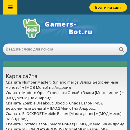
Войти на сайт
Карта сайта
Скачать Number Master: Run and merge Взлом [Бесконечные
монеты] + [МОД Меню] на Андроид
Скачать Modern Ops - Стрелялки Онлайн Взлом [Много монет] +
[МОД Меню] на Андроид
Скачать Zombie Breakout: Blood & Chaos Взлом [МОД
Бесконечные деньги] + [МОД Меню] на Андроид
Скачать BLOCKPOST Mobile Взлом [Много денег] + [МОД Меню]
на Андроид
Скачать Brotato Взлом [Много монет] + [МОД Меню] на Андроид
Скачать MELON PLAYGROUNDS Original MOD Взлом [МОД