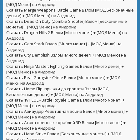
[МОД Меню] на Андроид
Скачать Merge Weapons: Battle Game Взлом [МОД Бесконечные
деньги] + [МОД Меню] на Андроид
Скачать Dead On Duty (Zombie Shooter) Взлом [Бесконечные
монеты] + [МОД Меню] на Андроид
Скачать Dragon Hills 2 Взлом [Много монет] + [МОД Меню] на
Андроид
Скачать Gem Stack Взлом [Много монет] + [МОД Меню] на
Андроид
Скачать City Demolish Взлом [Много денег] + [МОД Меню] на
Андроид
Скачать Ninja Master: Fighting Games Взлом [Много денег] +
[МОД Меню] на Андроид
Скачать Real Gangster Crime Взлом [Много монет] + [МОД
Меню] на Андроид
Скачать Home Flip: прыжки до кровати Взлом [МОД
Бесконечные деньги] + [МОД Меню] на Андроид
Скачать 1v1.LOL - Battle Royale Game Взлом [Много монет] +
[МОД Меню] на Андроид
Скачать Авиаудар Реактивная война Взлом [Много монет] +
[МОД Меню] на Андроид
Скачать Атака военных кораблей 3D Взлом [Много денег] +
[МОД Меню] на Андроид
Скачать Hand Strike Взлом [Бесконечные монеты] + [МОД
Меню] на Андроид