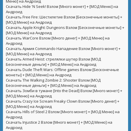
Меню] на Андроид
Скачать Hide 'N Seek! Взлом [Много монет] + [МОД Меню] на
Андроид
Скачать Free Fire: Шестилетие Взлом [Бесконечные монеты] +
[МОД Меню] на Андроид
Скачать Apple Knight: Dungeons Взлом [Бесконечные монеты] +
[МОД Меню] на Андроид
Скачать WarCore Взлом [Много денег] + [МОД Меню] на
Андроид
Скачать Армия Commando Нападение Взлом [Много монет] +
[МОД Меню] на Андроид
Скачать Armed Heist: стрелялки шутер Взлом [МОД
Бесконечные деньги] + [МОД Меню] на Андроид
Скачать Dude Theft Wars: Offline games Взлом [Бесконечные
монеты] + [МОД Меню] на Андроид
Скачать The Walking Zombie 2: Shooter Взлом [МОД
Бесконечные деньги] + [МОД Меню] на Андроид
Скачать Зомби в тумане [Into the Dead] Взлом [Много монет] +
[МОД Меню] на Андроид
Скачать Crazy Ice Scream Freaky Clown Взлом [Много денег] +
[МОД Меню] на Андроид
Скачать Hills of Steel 2 Взлом [Много монет] + [МОД Меню] на
Андроид
Скачать Injustice 2 Взлом [Много монет] + [МОД Меню] на
Андроид