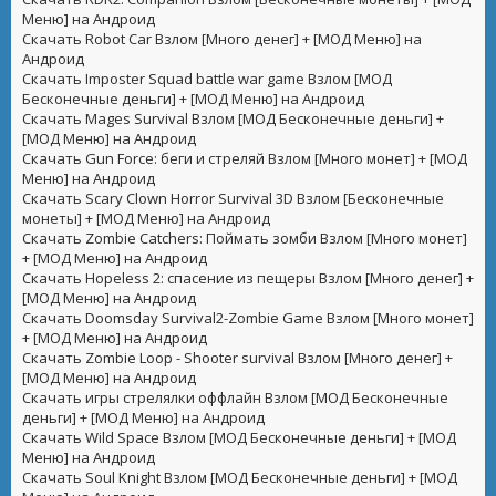
Меню] на Андроид
Скачать Robot Car Взлом [Много денег] + [МОД Меню] на
Андроид
Скачать Imposter Squad battle war game Взлом [МОД
Бесконечные деньги] + [МОД Меню] на Андроид
Скачать Mages Survival Взлом [МОД Бесконечные деньги] +
[МОД Меню] на Андроид
Скачать Gun Force: беги и стреляй Взлом [Много монет] + [МОД
Меню] на Андроид
Скачать Scary Clown Horror Survival 3D Взлом [Бесконечные
монеты] + [МОД Меню] на Андроид
Скачать Zombie Catchers: Поймать зомби Взлом [Много монет]
+ [МОД Меню] на Андроид
Скачать Hopeless 2: спасение из пещеры Взлом [Много денег] +
[МОД Меню] на Андроид
Скачать Doomsday Survival2-Zombie Game Взлом [Много монет]
+ [МОД Меню] на Андроид
Скачать Zombie Loop - Shooter survival Взлом [Много денег] +
[МОД Меню] на Андроид
Скачать игры стрелялки оффлайн Взлом [МОД Бесконечные
деньги] + [МОД Меню] на Андроид
Скачать Wild Space Взлом [МОД Бесконечные деньги] + [МОД
Меню] на Андроид
Скачать Soul Knight Взлом [МОД Бесконечные деньги] + [МОД