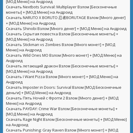
[МОД Меню] на Андроид
Скачать Nextbots Survival: Multiplayer Взлом [Бесконечные
монеты] + [МОД Меню] на Андроид
Скачать NARUTO X BORUTO 忍者BORUTAGE Взлом [Много денег]
+ [МОД Меню] на Андроид
Скачать Shinobi Взлом [Много денег] + [МОД Меню] на Андроид
Скачать Скрытая повестка Взлом [Бесконечные монеты] +
[МОД Меню] на Андроид
Скачать Stickman vs Zombies Взлом [Много монет] + [МОД
Меню] на Андроид
Скачать Wild Ones MO Взлом [Много монет] + [МОД Меню] на
Андроид
Скачать летающий дракон Взлом [Бесконечные монеты] +
[МОД Меню] на Андроид
Скачать I Want Pizza Взлом [Много монет] + [МОД Меню] на
Андроид
Скачать Imposter in Doors: Survival Взлом [МОД Бесконечные
деньги] + [МОД Меню] на Андроид
Скачать Пять Ночей с Фрогги 2 Взлом [Много денег] + [МОД
Меню] на Андроид
Скачать PAYDAY: Crime War Взлом [Бесконечные монеты] +
[МОД Меню] на Андроид
Скачать Rage Night Взлом [Бесконечные монеты] + [МОД Меню]
на Андроид
Скачать Punishing: Gray Raven Взлом [Много монет] + [МОД