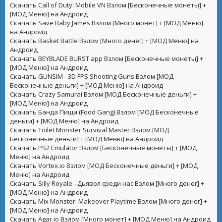
Скачать Call of Duty: Mobile VN Взлом [Бесконечные монеты] +
[МОД Меню] на Андроид
Скачать Save Baby James Взлом [Много монет] + [МОД Меню]
на Андроид
Скачать Basket Battle Взлом [Много денег] + [МОД Меню] на
Андроид
Скачать BEYBLADE BURST app Взлом [Бесконечные монеты] +
[МОД Меню] на Андроид
Скачать GUNSIM - 3D FPS Shooting Guns Взлом [МОД
Бесконечные деньги] + [МОД Меню] на Андроид
Скачать Crazy Samurai Взлом [МОД Бесконечные деньги] +
[МОД Меню] на Андроид
Скачать Банда Пищи (Food Gang) Взлом [МОД Бесконечные
деньги] + [МОД Меню] на Андроид
Скачать Toilet Monster Survival Master Взлом [МОД
Бесконечные деньги] + [МОД Меню] на Андроид
Скачать PS2 Emulator Взлом [Бесконечные монеты] + [МОД
Меню] на Андроид
Скачать Vortex.io Взлом [МОД Бесконечные деньги] + [МОД
Меню] на Андроид
Скачать Silly Royale –Дьявол среди нас Взлом [Много денег] +
[МОД Меню] на Андроид
Скачать Mix Monster: Makeover Playtime Взлом [Много денег] +
[МОД Меню] на Андроид
Скачать Agar.io Взлом [Много монет] + [МОД Меню] на Андроид