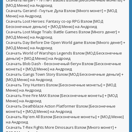
Скачать NinjaFT - 1v1 NFT Battles Взлом [Бесконечные монеты] +
[МОД Меню] на Андроид
Скачать Gerand - Гнутые Дула Взлом [Много монет] + [МОД
Меню] на Андроид
Скачать Loot Heroes: Fantasy co-op RPG Взлом [МОД
Бесконечные деньги] + [МОД Меню] на Андроид
Скачать Loot Mage Trials: Battle Games Взлом [Много денег] +
[МОД Меню] на Андроид
Скачать Day Before Die Open World game Взлом [Много денег] +
[МОД Меню] на Андроид
Скачать World of Warships Legends Взлом [МОД Бесконечные
деньги] + [МОД Меню] на Андроид
Скачать Blob Dash - бесконечный бегун Взлом [Бесконечные
монеты] + [МОД Меню] на Андроид
Скачать Gangs Town Story Взлом [МОД Бесконечные деньги] +
[МОД Меню] на Андроид
Скачать Tiny Hunters Взлом [Бесконечные монеты] + [МОД
Меню] на Андроид
Скачать Free Fire MAX Взлом [Бесконечные монеты] + [МОД
Меню] на Андроид
Скачать Deathblaze Action Platformer Взлом [Бесконечные
монеты] + [МОД Меню] на Андроид
Скачать Rip'em All Взлом [Бесконечные монеты] + [МОД Меню]
на Андроид
Скачать T-Rex Fights More Dinosaurs Взлом [Много монет] +