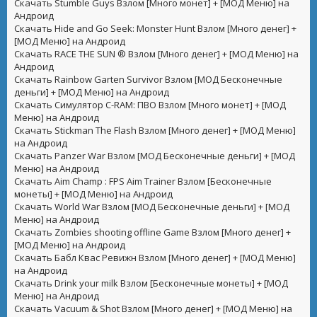
Скачать Stumble Guys Взлом [Много монет] + [МОД Меню] на
Андроид
Скачать Hide and Go Seek: Monster Hunt Взлом [Много денег] +
[МОД Меню] на Андроид
Скачать RACE THE SUN ® Взлом [Много денег] + [МОД Меню] на
Андроид
Скачать Rainbow Garten Survivor Взлом [МОД Бесконечные
деньги] + [МОД Меню] на Андроид
Скачать Симулятор C-RAM: ПВО Взлом [Много монет] + [МОД
Меню] на Андроид
Скачать Stickman The Flash Взлом [Много денег] + [МОД Меню]
на Андроид
Скачать Panzer War Взлом [МОД Бесконечные деньги] + [МОД
Меню] на Андроид
Скачать Aim Champ : FPS Aim Trainer Взлом [Бесконечные
монеты] + [МОД Меню] на Андроид
Скачать World War Взлом [МОД Бесконечные деньги] + [МОД
Меню] на Андроид
Скачать Zombies shooting offline Game Взлом [Много денег] +
[МОД Меню] на Андроид
Скачать Бабл Квас Ревижн Взлом [Много денег] + [МОД Меню]
на Андроид
Скачать Drink your milk Взлом [Бесконечные монеты] + [МОД
Меню] на Андроид
Скачать Vacuum & Shot Взлом [Много денег] + [МОД Меню] на