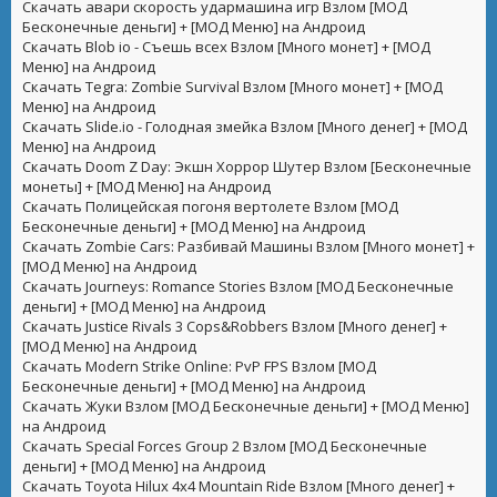
Скачать авари скорость удармашина игр Взлом [МОД
Бесконечные деньги] + [МОД Меню] на Андроид
Скачать Blob io - Съешь всех Взлом [Много монет] + [МОД
Меню] на Андроид
Скачать Tegra: Zombie Survival Взлом [Много монет] + [МОД
Меню] на Андроид
Скачать Slide.io - Голодная змейка Взлом [Много денег] + [МОД
Меню] на Андроид
Скачать Doom Z Day: Экшн Хоррор Шутер Взлом [Бесконечные
монеты] + [МОД Меню] на Андроид
Скачать Полицейская погоня вертолете Взлом [МОД
Бесконечные деньги] + [МОД Меню] на Андроид
Скачать Zombie Cars: Разбивай Машины Взлом [Много монет] +
[МОД Меню] на Андроид
Скачать Journeys: Romance Stories Взлом [МОД Бесконечные
деньги] + [МОД Меню] на Андроид
Скачать Justice Rivals 3 Cops&Robbers Взлом [Много денег] +
[МОД Меню] на Андроид
Скачать Modern Strike Online: PvP FPS Взлом [МОД
Бесконечные деньги] + [МОД Меню] на Андроид
Скачать Жуки Взлом [МОД Бесконечные деньги] + [МОД Меню]
на Андроид
Скачать Special Forces Group 2 Взлом [МОД Бесконечные
деньги] + [МОД Меню] на Андроид
Скачать Toyota Hilux 4x4 Mountain Ride Взлом [Много денег] +