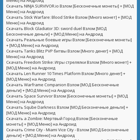
Меню] на Андроид
Скачать NINJA SURVIVOR.io Взлом [Бесконечные монеты] + [МОД
Меню] на Андроид
Скачать Stick Warfare: Blood Strike Взлом [Много монет] + [МОД
Меню] на Андроид
Скачать Block Gladiator 3D: sword duel Взлом [МОД
Бесконечные деньги] + [МОД Меню] на Андроид
Скачать Реальные боевые игры Взлом [Бесконечные монеты]
+ [МОД Меню] на Андроид
Скачать Tanks Blitz PVP битвы Взлом [Много денег] + [МОД
Меню] на Андроид
Скачать Freedom Strike: Игры стрелялки Взлом [Много монет] +
[МОД Меню] на Андроид
Скачать Len Runner 10 Times Platform Взлом [Много денег] +
[МОД Меню] на Андроид
Скачать Warframe Companion Взлом [МОД Бесконечные
деньги] + [МОД Меню] на Андроид
Скачать Space Survivor Взлом [Бесконечные монеты] + [МОД
Меню] на Андроид
Скачать Sqube Darkness Взлом [МОД Бесконечные деньги] +
[МОД Меню] на Андроид
Скачать a Zombie: Мертвый Город Взлом [Бесконечные
монеты] + [МОД Меню] на Андроид
Скачать Crime City - Miami Vice City - Взлом [МОД Бесконечные
деньги] + [МОД Меню] на Андроид