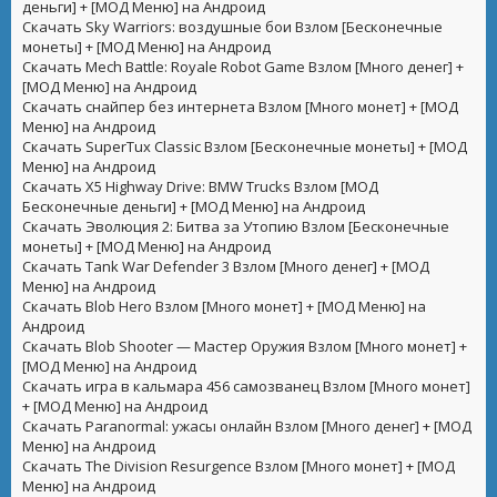
деньги] + [МОД Меню] на Андроид
Скачать Sky Warriors: воздушные бои Взлом [Бесконечные
монеты] + [МОД Меню] на Андроид
Скачать Mech Battle: Royale Robot Game Взлом [Много денег] +
[МОД Меню] на Андроид
Скачать снайпер без интернета Взлом [Много монет] + [МОД
Меню] на Андроид
Скачать SuperTux Classic Взлом [Бесконечные монеты] + [МОД
Меню] на Андроид
Скачать X5 Highway Drive: BMW Trucks Взлом [МОД
Бесконечные деньги] + [МОД Меню] на Андроид
Скачать Эволюция 2: Битва за Утопию Взлом [Бесконечные
монеты] + [МОД Меню] на Андроид
Скачать Tank War Defender 3 Взлом [Много денег] + [МОД
Меню] на Андроид
Скачать Blob Hero Взлом [Много монет] + [МОД Меню] на
Андроид
Скачать Blob Shooter — Мастер Оружия Взлом [Много монет] +
[МОД Меню] на Андроид
Скачать игра в кальмара 456 самозванец Взлом [Много монет]
+ [МОД Меню] на Андроид
Скачать Paranormal: ужасы онлайн Взлом [Много денег] + [МОД
Меню] на Андроид
Скачать The Division Resurgence Взлом [Много монет] + [МОД
Меню] на Андроид