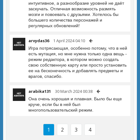
интуитивное, а разнообразие уровней не даёт
заскучать. Отличная возможность размять
мозги и повоевать с друзьями. Хотелось бы
большего количества персонажей и
регулярных обновлений!
arvydas36
1 April 2024 04:10
Игра потрясающая, особенно потому, что в ней
есть мутация, но мне нужна только одна вещь -
режим редактора, в котором можно создать
свою собственную карту или просто установить
ее на бесконечность и добавлять предметы и
врагов, спасибо.
arabika131
30 March 2024 00:38
Она очень хорошая и плавная. Было бы еще
круче, если бы в ней был
многопользовательский режим.
1
2
3
4