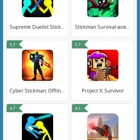
Supreme Duelist Stickman
Stickman Survival военные игры
3.7
3.7
Cyber Stickman: Offline Game
Project X: Survivor
4.7
4.1