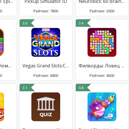
Medieval Merge: Epic RPG Games
Pickup Simulator ID
Neurobics: 60 Brain Games
00
Рейтинг: 7800
Рейтинг: 3000
3.6
3.4
тетрис головоломки
Vegas Grand Slots:Casino Games
Филворды: Ловец Слов
00
Рейтинг: 6800
Рейтинг: 4600
3.1
4.8