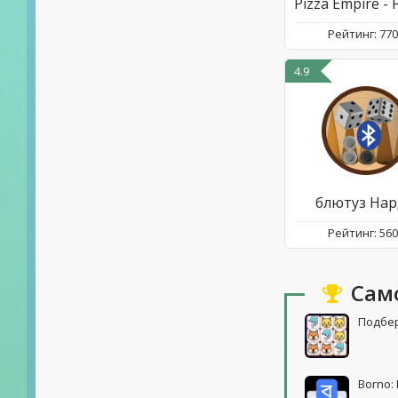
Рейтинг: 77
4.9
блютуз На
Рейтинг: 56
Сам
Подбе
Borno: