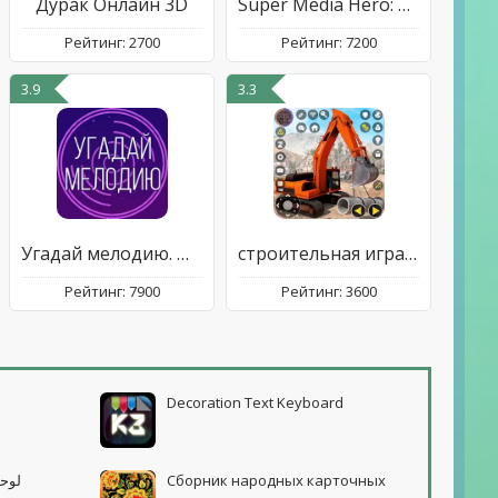
Дурак Онлайн 3D
Super Media Hero: Emoji War
Рейтинг: 2700
Рейтинг: 7200
3.9
3.3
Угадай мелодию. Муз. викторина
строительная игра экскаватор
Рейтинг: 7900
Рейтинг: 3600
Decoration Text Keyboard
لوحة مف
Сборник народных карточных