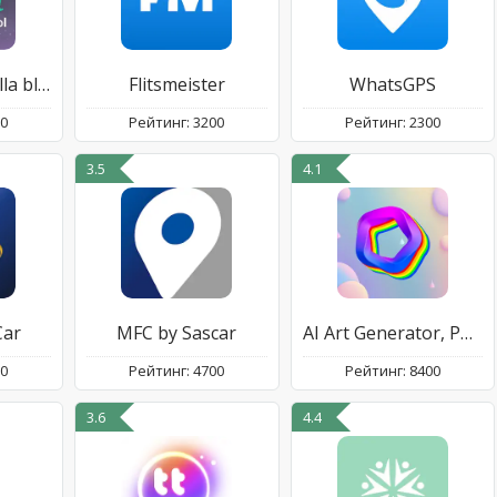
BitBiblia (pantalla bloqueada)
Flitsmeister
WhatsGPS
00
Рейтинг: 3200
Рейтинг: 2300
3.5
4.1
Car
MFC by Sascar
AI Art Generator, Photo & Chat
00
Рейтинг: 4700
Рейтинг: 8400
3.6
4.4