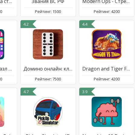
Fury Wars - игра стрелялки
Звания ВС РФ
Modern Ops - Стрелялки Онлайн
00
Рейтинг: 1500
Рейтинг: 4200
4.2
4.4
Семь точек - пазл слияния
Домино онлайн: классика, козел
Dragon and Tiger Fury Clash
00
Рейтинг: 7500
Рейтинг: 4200
4.7
3.9