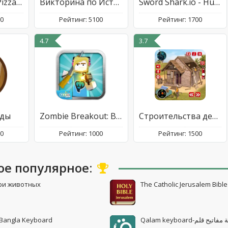
Pizza Empire - Pizza Restauran
Викторина по Истории Мира
Sword Shark.io - Hungry Shark
00
Рейтинг: 5100
Рейтинг: 1700
4.7
3.7
рды
Zombie Breakout: Blood & Chaos
Cтроительства деревянного дома
00
Рейтинг: 1000
Рейтинг: 1500
ое популярное:
ри животных
The Catholic Jerusalem Bible
 Bangla Keyboard
Qalam keyboard-اتيح قلم