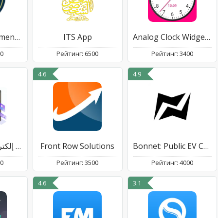
Parish Management System
ITS App
Analog Clock Widget Plus-7
00
Рейтинг: 6500
Рейтинг: 3400
4.6
4.9
E-Invoicing فوترة إلكترونية
Front Row Solutions
Bonnet: Public EV Charging App
00
Рейтинг: 3500
Рейтинг: 4000
4.6
3.1