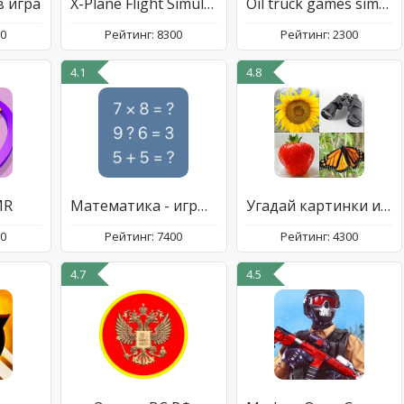
в игра
X-Plane Flight Simulator
Oil truck games simulator 3D
00
Рейтинг: 8300
Рейтинг: 2300
4.1
4.8
MR
Математика - игры для ума
Угадай картинки и слова - Игра
00
Рейтинг: 7400
Рейтинг: 4300
4.7
4.5