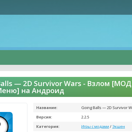
Balls — 2D Survivor Wars - Взлом [М
Меню] на Андроид
Название:
Going Balls — 2D Survivor 
Версия:
2.2.5
Категория:
Игры с модами
/
Экшен