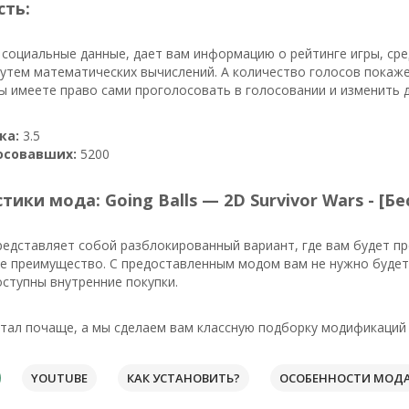
сть:
 социальные данные, дает вам информацию о рейтинге игры, ср
утем математических вычислений. А количество голосов покажет
ы имеете право сами проголосовать в голосовании и изменить 
ка:
3.5
осовавших:
5200
тики мода: Going Balls — 2D Survivor Wars - [
редставляет собой разблокированный вариант, где вам будет 
е преимущество. С предоставленным модом вам не нужно будет
оступны внутренние покупки.
ал почаще, а мы сделаем вам классную подборку модификаций 
YOUTUBE
КАК УСТАНОВИТЬ?
ОСОБЕННОСТИ МОД