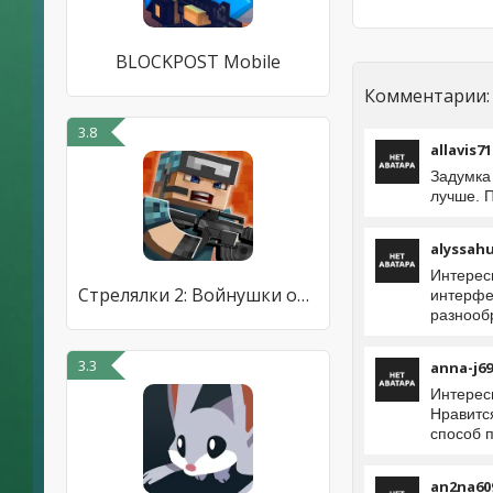
BLOCKPOST Mobile
Комментарии:
3.8
allavis71
Задумка
лучше. П
alyssah
Интерес
Стрелялки 2: Войнушки онлайн
интерфе
разнообр
3.3
anna-j69
Интересн
Нравитс
способ 
an2na60