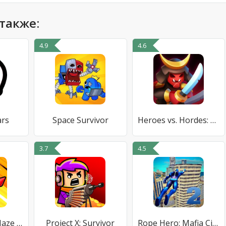
также:
4.9
4.6
ars
Space Survivor
Heroes vs. Hordes: Survivor
3.7
4.5
Slither Shoot: Maze Survivor
Project X: Survivor
Rope Hero: Mafia City Wars