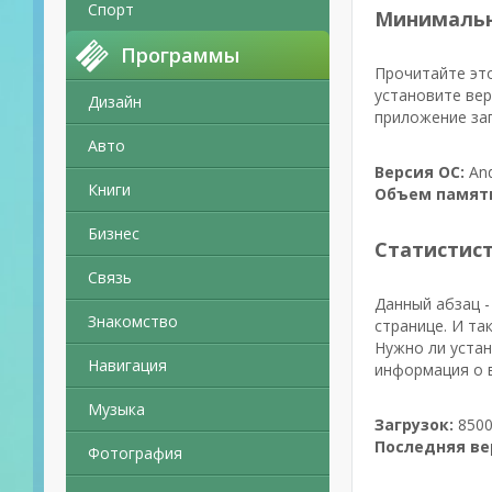
Спорт
Минимальн
Программы
Прочитайте это
установите вер
Дизайн
приложение зап
Авто
Версия ОС:
And
Книги
Объем памят
Бизнес
Статистис
Связь
Данный абзац -
Знакомство
странице. И так
Нужно ли устан
Навигация
информация о в
Музыка
Загрузок:
8500
Последняя ве
Фотография