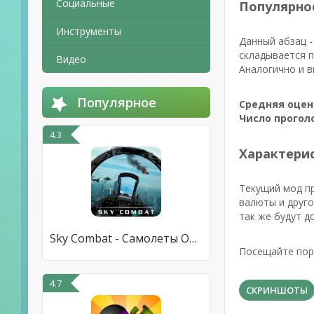
Социальные
Популярно
Инструменты
Данный абзац -
складывается п
Видео
Аналогично и в
Популярное
Средняя оцен
Число прогол
4.3
Характерис
Текущий мод п
валюты и друго
так же будут д
Sky Combat - Самолеты Онлайн
Посещайте порт
4.7
СКРИНШОТЫ