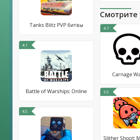
Смотрите 
Tanks Blitz PVP битвы
4.7
4.1
Carnage W
Battle of Warships: Online
3.5
4.5