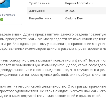
Требование:
Версия Android 7++
Загрузок:
850000
о голосов
Разработчик:
Owlone Dev.
00
 разделе экшен. Другие представители данного раздела презенту
 вы приобретёте большую массу радости от лаконичной картинк
в игре. Благодаря простому управлению, в приложение могут игр
едставленных экземпляров данного раздела спроектированы на
чаем совокупно с инсталляцией конкретного файла? Первое - к
бавляет необыкновенную изюминку игре. Далее, стоит сосредото
дивидуальностью и сполна выделяют всё, что случается в игре.
аморачиваться на поиск нужных действий, или подбирать кнопки 
апрягает категория своей уникальностью. Этот раздел приложен
 простого удовольствия. Не стоит ожидать чего-то наибольшег
му не вникая погружайтесь в мир развлечений и приключений.