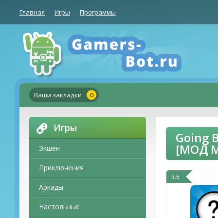
Главная
Игры
Программы
Ваши закладки
0
Игры
Going 
[МОД 
Экшен
Приключения
3.5
Аркады
Настольные