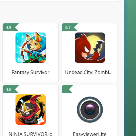
4.9
3.1
Fantasy Survivor
Undead City: Zombie Survivor
4.8
NINJA SURVIVOR.io
EasyviewerLite