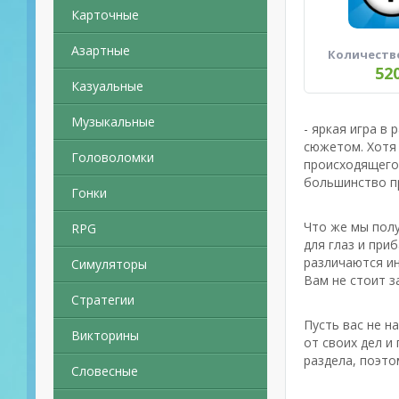
Карточные
Азартные
Количеств
52
Казуальные
Музыкальные
- яркая игра в
сюжетом. Хотя
Головоломки
происходящего 
большинство пр
Гонки
Что же мы полу
RPG
для глаз и при
различаются ин
Симуляторы
Вам не стоит з
Стратегии
Пусть вас не н
Викторины
от своих дел и
раздела, поэто
Словесные