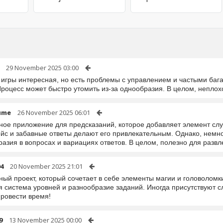
29 November 2025 03:00
 игры интересная, но есть проблемы с управлением и частыми баг
роцесс может быстро утомить из-за однообразия. В целом, неплохо
ume
26 November 2025 06:01
ное приложение для предсказаний, которое добавляет элемент слу
йс и забавные ответы делают его привлекательным. Однако, немн
азия в вопросах и вариациях ответов. В целом, полезно для развл
4
20 November 2025 21:01
ый проект, который сочетает в себе элементы магии и головоломки.
я система уровней и разнообразие заданий. Иногда присутствуют с
провести время!
9
13 November 2025 00:00