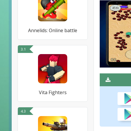
Annelids: Online battle
3.1
Vita Fighters
4.3