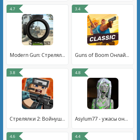
4.7
3.4
Modern Gun: Стрелялки Шутеры
Guns of Boom Онлайн ПвП
3.8
4.8
Стрелялки 2: Войнушки онлайн
Asylum77 - ужасы онлайн
4.6
4.4