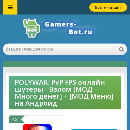
Войти на сайт
POLYWAR: PvP FPS онлайн
шутеры - Взлом [МОД
Много денег] + [МОД Меню]
на Андроид
4.5