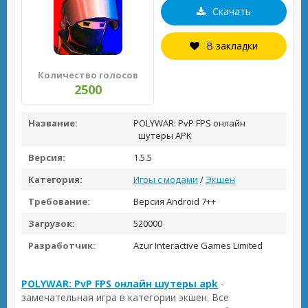
Скачать
В закладки
Количество голосов
2500
Название:
POLYWAR: PvP FPS онлайн
шутеры APK
Версия:
1.5.5
Категория:
Игры с модами
/
Экшен
Требование:
Версия Android 7++
Загрузок:
520000
Разработчик:
Azur Interactive Games Limited
POLYWAR: PvP FPS онлайн шутеры apk
-
замечательная игра в категории экшен. Все