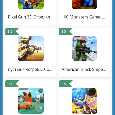
Pixel Gun 3D Стрелялки Онлайн
100 Monsters Game: Escape Room
3.5
3.5
пустыня Ястребы: Солдат игра
American Block Sniper Survival
3.5
3.9