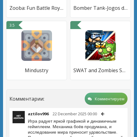
Zooba: Fun Battle Royale Games
Bomber Tank-Jogos de tiro PvP
3.5
Mindustry
SWAT and Zombies Season 2
Комментарии:
Комментируем
aztilov996
22 December 2025 00:00
Игра радует яркой графикой и динамичным
геймплеем. Механика боёв продумана, и
исследование мира приносит удовольствие.