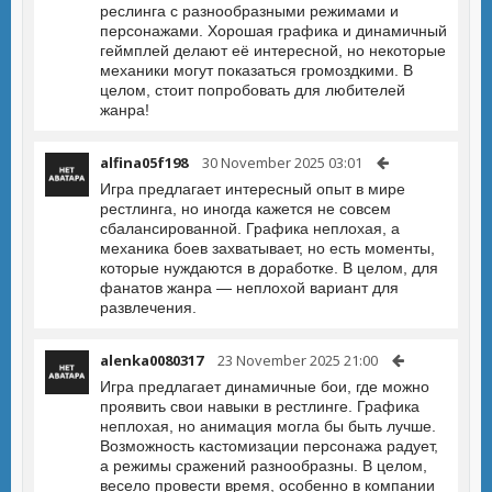
реслинга с разнообразными режимами и
персонажами. Хорошая графика и динамичный
геймплей делают её интересной, но некоторые
механики могут показаться громоздкими. В
целом, стоит попробовать для любителей
жанра!
alfina05f198
30 November 2025 03:01
Игра предлагает интересный опыт в мире
рестлинга, но иногда кажется не совсем
сбалансированной. Графика неплохая, а
механика боев захватывает, но есть моменты,
которые нуждаются в доработке. В целом, для
фанатов жанра — неплохой вариант для
развлечения.
alenka0080317
23 November 2025 21:00
Игра предлагает динамичные бои, где можно
проявить свои навыки в рестлинге. Графика
неплохая, но анимация могла бы быть лучше.
Возможность кастомизации персонажа радует,
а режимы сражений разнообразны. В целом,
весело провести время, особенно в компании