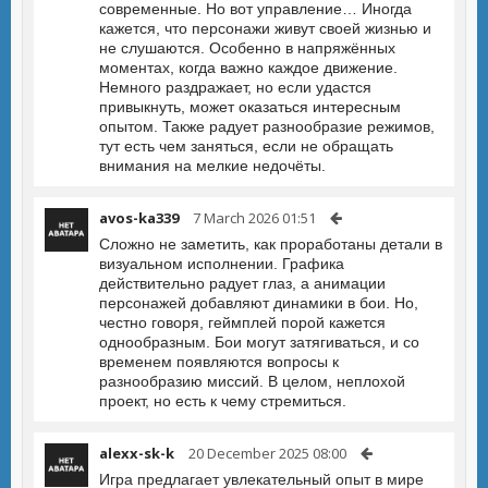
современные. Но вот управление… Иногда
кажется, что персонажи живут своей жизнью и
не слушаются. Особенно в напряжённых
моментах, когда важно каждое движение.
Немного раздражает, но если удастся
привыкнуть, может оказаться интересным
опытом. Также радует разнообразие режимов,
тут есть чем заняться, если не обращать
внимания на мелкие недочёты.
avos-ka339
7 March 2026 01:51
Сложно не заметить, как проработаны детали в
визуальном исполнении. Графика
действительно радует глаз, а анимации
персонажей добавляют динамики в бои. Но,
честно говоря, геймплей порой кажется
однообразным. Бои могут затягиваться, и со
временем появляются вопросы к
разнообразию миссий. В целом, неплохой
проект, но есть к чему стремиться.
alexx-sk-k
20 December 2025 08:00
Игра предлагает увлекательный опыт в мире