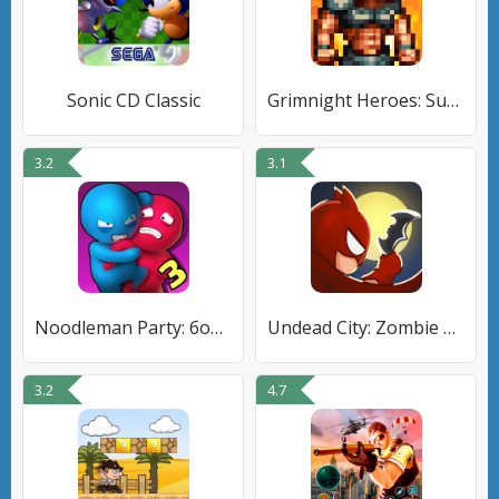
Sonic CD Classic
Grimnight Heroes: Survivors
3.2
3.1
Noodleman Party: боевые игры
Undead City: Zombie Survivor
3.2
4.7