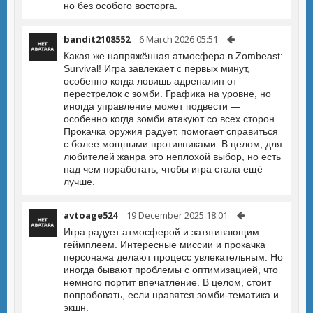
но без особого восторга.
bandit2108552
6 March 2026 05:51
Какая же напряжённая атмосфера в Zombeast:
Survival! Игра завлекает с первых минут,
особенно когда ловишь адреналин от
перестрелок с зомби. Графика на уровне, но
иногда управление может подвести —
особенно когда зомби атакуют со всех сторон.
Прокачка оружия радует, помогает справиться
с более мощными противниками. В целом, для
любителей жанра это неплохой выбор, но есть
над чем поработать, чтобы игра стала ещё
лучше.
avtoage524
19 December 2025 18:01
Игра радует атмосферой и затягивающим
геймплеем. Интересные миссии и прокачка
персонажа делают процесс увлекательным. Но
иногда бывают проблемы с оптимизацией, что
немного портит впечатление. В целом, стоит
попробовать, если нравятся зомби-тематика и
экшн.