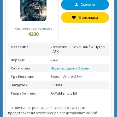
Скачать
В закладки
Количество голосов
4200
Название:
Zombeast: Survival Зомби Шутер
APK
Версия:
2.4.2
Категория:
Игры с модами
/
Экшен
Требование:
Версия Android 6++
Загрузок:
300000
Разработчик:
AKPublish pty ltd
- отличная игра в жанре экшен. Остальные
представители этого жанра представляют собой