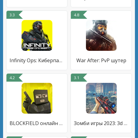
3.3
4.8
Infinity Ops: Киберпанк Шутер
War After: PvP шутер
4.2
3.1
BLOCKFIELD онлайн шутер 5 на 5
Зомби игры 2023: 3d fps война