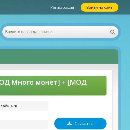
Регистрация
Войти на сайт
МОД Много монет] + [МОД
нлайн APK
Скачать