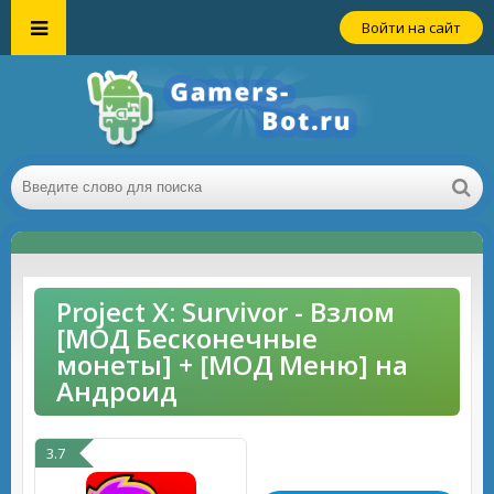
Войти на сайт
Project X: Survivor - Взлом
[МОД Бесконечные
монеты] + [МОД Меню] на
Андроид
3.7