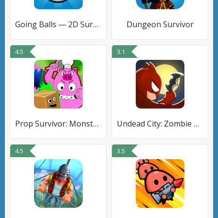
Going Balls — 2D Survivor Wars
Dungeon Survivor
4.5
3.1
Prop Survivor: Monster Hunt
Undead City: Zombie Survivor
4.5
3.5