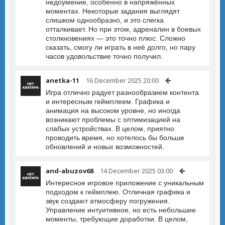
недоумение, особенно в напряжённых
моментах. Некоторые задания выглядят
слишком однообразно, и это слегка
отталкивает. Но при этом, адреналин в боевых
столкновениях — это точно плюс. Сложно
сказать, смогу ли играть в неё долго, но пару
часов удовольствие точно получил.
anetka-11
16 December 2025 20:00
Игра отлично радует разнообразием контента
и интересным геймплеем. Графика и
анимация на высоком уровне, но иногда
возникают проблемы с оптимизацией на
слабых устройствах. В целом, приятно
проводить время, но хотелось бы больше
обновлений и новых возможностей.
and-abuzov68
14 December 2025 03:00
Интересное игровое приложение с уникальным
подходом к геймплею. Отличная графика и
звук создают атмосферу погружения.
Управление интуитивное, но есть небольшие
моменты, требующие доработки. В целом,