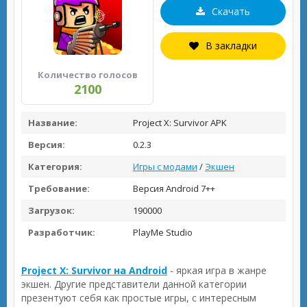
Скачать
В закладки
Количество голосов
2100
Название:
Project X: Survivor APK
Версия:
0.2.3
Категория:
Игры с модами
/
Экшен
Требование:
Версия Android 7++
Загрузок:
190000
Разработчик:
PlayMe Studio
Project X: Survivor на Android
- яркая игра в жанре
экшен. Другие представители данной категории
презентуют себя как простые игры, с интересным