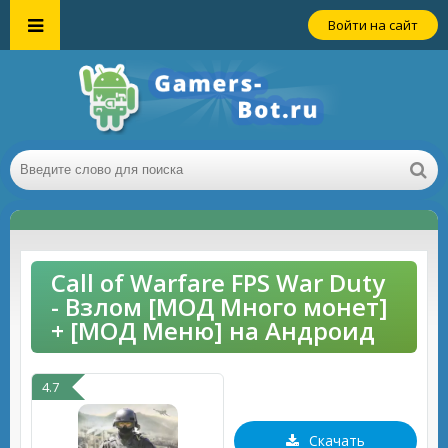
Войти на сайт
Call of Warfare FPS War Duty
- Взлом [МОД Много монет]
+ [МОД Меню] на Андроид
4.7
Скачать