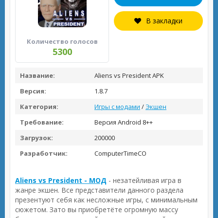
В закладки
Количество голосов
5300
Название:
Aliens vs President APK
Версия:
1.8.7
Категория:
Игры с модами
/
Экшен
Требование:
Версия Android 8++
Загрузок:
200000
Разработчик:
ComputerTimeCO
Aliens vs President - МОД
- незатейливая игра в
жанре экшен. Все представители данного раздела
презентуют себя как несложные игры, с минимальным
сюжетом. Зато вы приобретёте огромную массу