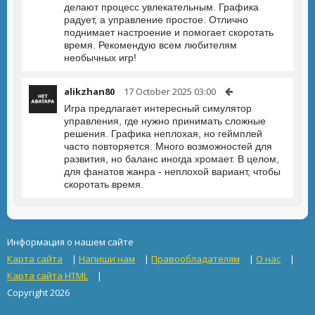
делают процесс увлекательным. Графика
радует, а управление простое. Отлично
поднимает настроение и помогает скоротать
время. Рекомендую всем любителям
необычных игр!
alikzhan80
17 October 2025 03:00
Игра предлагает интересный симулятор
управления, где нужно принимать сложные
решения. Графика неплохая, но геймплей
часто повторяется. Много возможностей для
развития, но баланс иногда хромает. В целом,
для фанатов жанра - неплохой вариант, чтобы
скоротать время.
Информация о нашем сайте
Карта сайта
|
Напиши нам
|
Правообладателям
|
О нас
|
Карта сайта HTML
|
Copyright 2026