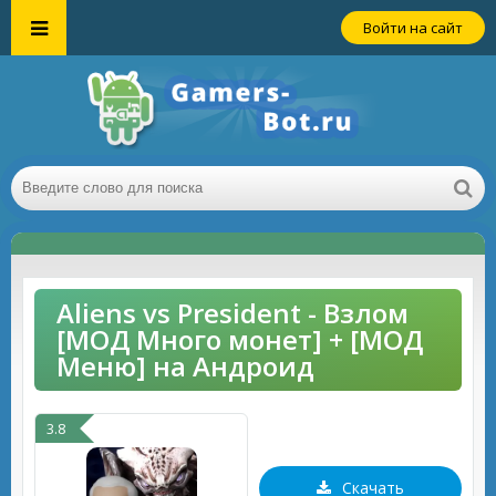
Войти на сайт
Aliens vs President - Взлом
[МОД Много монет] + [МОД
Меню] на Андроид
3.8
Скачать