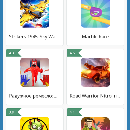
Strikers 1945: Sky Wars Game
Marble Race
4.3
4.6
Радужное ремесло: Прятки
Road Warrior Nitro: пустыня
3.9
4.1