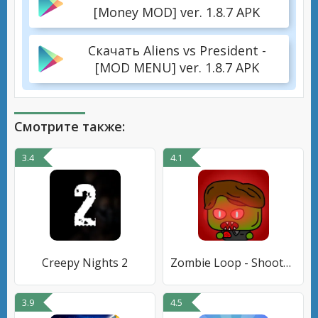
[Money MOD] ver. 1.8.7 APK
Скачать Aliens vs President -
[MOD MENU] ver. 1.8.7 APK
Смотрите также:
3.4
4.1
Creepy Nights 2
Zombie Loop - Shooter survival
3.9
4.5