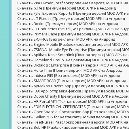
Скачать Zim Owner [Разблокированная версия] MOD APK на
Скачать b.life [Премиум версия] MOD APK на Андроид
Скачать Fyle: Expense Reports [Премиум версия] MOD APK н
Скачать L T Fitness [Премиум версия] MOD APK на Андроид
Скачать Boxku [Премиум версия] MOD APK на Андроид
Скачать L.H Industries Pvt Ltd [Без рекламы] MOD APK на Анд
Скачать Primera Base [Премиум версия] MOD APK на Андрои
Скачать E-OFFICE [Без рекламы] MOD APK на Андроид
Скачать Engine Mobile [Разблокированная версия] MOD APK
Скачать 7SIGNAL Mobile Eye Enterprise [Премиум версия] M
Скачать Aplikasi Kasir Smartlink [Полная версия] MOD APK н
Скачать Homeland Group [Без рекламы] MOD APK на Андрои
Скачать Dictalogic Enterprise [Полная версия] MOD APK на А
Скачать Holte Time [Полная версия] MOD APK на Андроид
Скачать Inbisco IRIS [Без рекламы] MOD APK на Андроид
Скачать SMART RCAR [Полная версия] MOD APK на Андроид
Скачать AyMakan Drivers App [Премиум версия] MOD APK на
Скачать FAX App: отправка факсов [Премиум версия] MOD A
Скачать Dubai Charity [Премиум версия] MOD APK на Андрои
Скачать HR Portal MTI [Полная версия] MOD APK на Андроид
Скачать EDIS ELECTRICAL CERTIFICATES [Полная версия] MOD 
Скачать OpenSpace.ai Construction App [Без рекламы] MOD 
Скачать iSeller POS for Restaurant [Полная версия] MOD APK
Скачать FleetNurse [Разблокированная версия] MOD APK на
Скачать Bob HR [Разблокированная версия] MOD APK на Ан