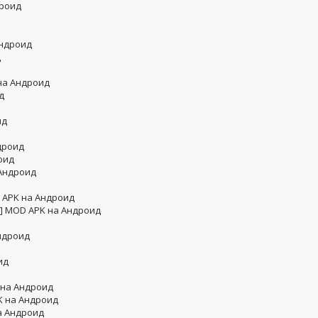
дроид
Андроид
д
 на Андроид
д
ид
дроид
оид
 Андроид
D APK на Андроид
я] MOD APK на Андроид
Андроид
ид
 на Андроид
K на Андроид
а Андроид