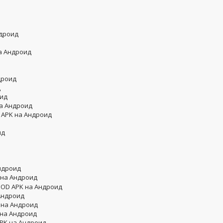
ндроид
на Андроид
дроид
д
оид
а Андроид
D APK на Андроид
ид
ндроид
на Андроид
MOD APK на Андроид
Андроид
 на Андроид
 на Андроид
APK на Андроид