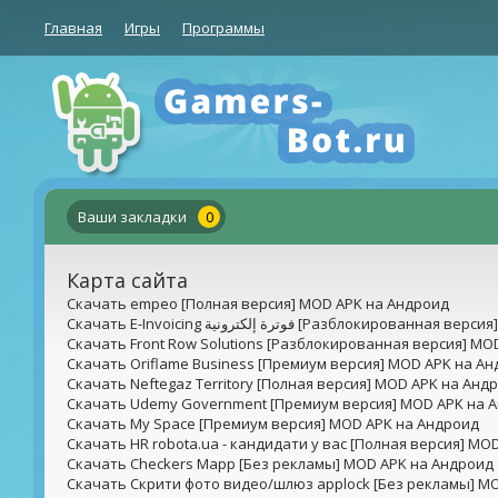
Главная
Игры
Программы
Ваши закладки
0
Карта сайта
Скачать empeo [Полная версия] MOD APK на Андроид
Скачать E-Invoicing فوترة إلكترونية [Разблоки
Скачать Front Row Solutions [Разблокированная версия] MO
Скачать Oriflame Business [Премиум версия] MOD APK на А
Скачать Neftegaz Territory [Полная версия] MOD APK на Анд
Скачать Udemy Government [Премиум версия] MOD APK на 
Скачать My Space [Премиум версия] MOD APK на Андроид
Скачать HR robota.ua - кандидати у вас [Полная версия] MO
Скачать Checkers Mapp [Без рекламы] MOD APK на Андроид
Скачать Скрити фото видео/шлюз applock [Без рекламы] M