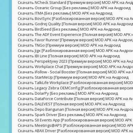
Скачать NCheck Standard [Премиум версия] MOD APK на Ан
Скачать Oceanic Group [Без рекламы] MOD APK на Андроид
Скачать ITMA [Без рекламы] MOD APK на Андроид
Скачать BoviSync [Разблокированная версия] MOD APK на 
Скачать Godrej Quality [Полная версия] MOD APK на Андрои
Скачать BirdSeed [Без рекламы] MOD APK на Андроид
Скачать The ADF Event Experience [Полная версия] MOD APK
Скачать Favor Runner [Премиум версия] MOD APK на Андрои
Скачать TNGo [Премиум версия] MOD APK на Андроид
Скачать Jigx [Разблокированная версия] MOD APK на Андро
Скачать IBI Line [Полная версия] MOD APK на Андроид
Скачать Perspektywy 2023 [Премиум версия] MOD APK на Ан
Скачать Workplace Chat [Премиум версия] MOD APK на Андр
Скачать iFollow - Social Booster [Полная версия] MOD APK на
Скачать StarMeUp [Премиум версия] MOD APK на Андроид
Скачать TalkLife Workplace [Разблокированная версия] MO
Скачать Legacy Zebra OEMConfig [Разблокированная верси
Скачать DolarPy [Без рекламы] MOD APK на Андроид
Скачать DataForce Contribute [Полная версия] MOD APK на 
Скачать DALEVEST [Полная версия] MOD APK на Андроид
Скачать Depo Bangunan [Полная версия] MOD APK на Андро
Скачать Spark Driver [Без рекламы] MOD APK на Андроид
Скачать SII Events App [Разблокированная версия] MOD APK
Скачать Meetings@APS [Разблокированная версия] MOD AP
Скачать ABAX Driver [Разблокированная версия] MOD APK н