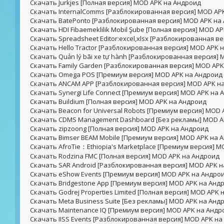
Скачать Jurkjes [Полная версия] MOD APK на Андроид
Скачать InternalComms [Разблокированная версия] MOD AP
Скачать BatePonto [Разблокированная версия] MOD APK на
Скачать HDI Fibaemeklilik Mobil Şube [Полная версия] MOD A
Скачать Spreadsheet Editor:excel,xlsx [Разблокированная в
Скачать Hello Tractor [Разблокированная версия] MOD APK 
Скачать Quản lý bãi xe tự hành [Разблокированная версия]
Скачать Family Garden [Разблокированная версия] MOD AP
Скачать Omega POS [Премиум версия] MOD APK на Андроид
Скачать ANCAM APP [Разблокированная версия] MOD APK н
Скачать Synergi Life Connect [Премиум версия] MOD APK на
Скачать Buildium [Полная версия] MOD APK на Андроид
Скачать Beacon for Universal Robots [Премиум версия] MOD
Скачать CDMS Management Dashboard [Без рекламы] MOD A
Скачать zipzoong [Полная версия] MOD APK на Андроид
Скачать Bimser BEAM Mobile [Премиум версия] MOD APK на 
Скачать AfroTie：Ethiopia's Marketplace [Премиум версия] 
Скачать Rodzina FMC [Полная версия] MOD APK на Андроид
Скачать SAR Android [Разблокированная версия] MOD APK 
Скачать eShow Events [Премиум версия] MOD APK на Андро
Скачать Bridgestone App [Премиум версия] MOD APK на Анд
Скачать Godrej Properties Limited [Полная версия] MOD APK
Скачать Meta Business Suite [Без рекламы] MOD APK на Анд
Скачать Maintenance IQ [Премиум версия] MOD APK на Андр
Скачать IISS Events [Разблокированная версия] MOD APK н