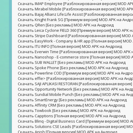
Скачать IMAP Employee [Разблокированная версия] MOD AP
Скачать Mirabel Mobile [Разблокированная версия] MOD AP
Скачать Bajaj Allianz Life:Life Assist [Разблокированная ве
Скачать Knight Frank SG [Премиум версия] MOD APK на Андр
Скачать QRen [Без рекламы] MOD APK на Андроид
Скачать Leica Cyclone FIELD 360 [Премиум версия] MOD APK 
Скачать Stripe Dashboard [Разблокированная версия] MOD 
Скачать EasyWork - Company & HR app [Полная версия] MOD
Скачать ITU INFO [Полная версия] MOD APK на Андроид
Скачать Everwin Time [Разблокированная версия] MOD APK 
Скачать Nanoshop - E-commerce store [Полная версия] MOD 
Скачать SUB WALLET [Без рекламы] MOD APK на Андроид
Скачать Spoke Phone [Без рекламы] MOD APK на Андроид
Скачать Powerline COD [Премиум версия] MOD APK на Андр
Скачать effie> [Разблокированная версия] MOD APK на Анд
Скачать SAJI APLIKASI RESTORAN [Разблокированная версия
Скачать Opportunity Network [Без рекламы] MOD APK на Ан
Скачать Sundial Mobile Punch [Без рекламы] MOD APK на Ан
Скачать SmartEnergy [Без рекламы] MOD APK на Андроид
Скачать Affinity CRM [Без рекламы] MOD APK на Андроид
Скачать Towbook [Без рекламы] MOD APK на Андроид
Скачать Capptions [Полная версия] MOD APK на Андроид
Скачать Blinq - Digital Business Card [Премиум версия] MOD 
Скачать Solutions CSE Leads [Разблокированная версия] M
Скачать Anish [Полная версия] MOD APK на Андроид