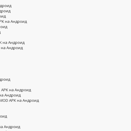
ндроид
ндроид
оид
APK на Андроид
роид
д
K на Андроид
K на Андроид
дроид
D APK на Андроид
 на Андроид
 MOD APK на Андроид
роид
на Андроид