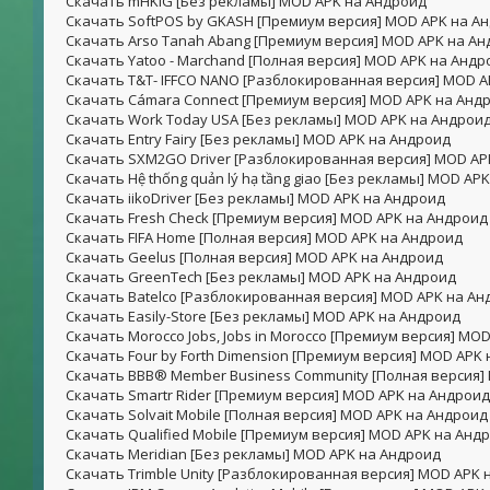
Скачать mHKIG [Без рекламы] MOD APK на Андроид
Скачать SoftPOS by GKASH [Премиум версия] MOD APK на А
Скачать Arso Tanah Abang [Премиум версия] MOD APK на А
Скачать Yatoo - Marchand [Полная версия] MOD APK на Андр
Скачать T&T- IFFCO NANO [Разблокированная версия] MOD 
Скачать Cámara Connect [Премиум версия] MOD APK на Анд
Скачать Work Today USA [Без рекламы] MOD APK на Андрои
Скачать Entry Fairy [Без рекламы] MOD APK на Андроид
Скачать SXM2GO Driver [Разблокированная версия] MOD AP
Скачать Hệ thống quản lý hạ tầng giao [Без рекламы] MOD AP
Скачать iikoDriver [Без рекламы] MOD APK на Андроид
Скачать Fresh Check [Премиум версия] MOD APK на Андроид
Скачать FIFA Home [Полная версия] MOD APK на Андроид
Скачать Geelus [Полная версия] MOD APK на Андроид
Скачать GreenTech [Без рекламы] MOD APK на Андроид
Скачать Batelco [Разблокированная версия] MOD APK на Ан
Скачать Easily-Store [Без рекламы] MOD APK на Андроид
Скачать Morocco Jobs, Jobs in Morocco [Премиум версия] MO
Скачать Four by Forth Dimension [Премиум версия] MOD APK
Скачать BBB® Member Business Community [Полная версия]
Скачать Smartr Rider [Премиум версия] MOD APK на Андроид
Скачать Solvait Mobile [Полная версия] MOD APK на Андроид
Скачать Qualified Mobile [Премиум версия] MOD APK на Анд
Скачать Meridian [Без рекламы] MOD APK на Андроид
Скачать Trimble Unity [Разблокированная версия] MOD APK 