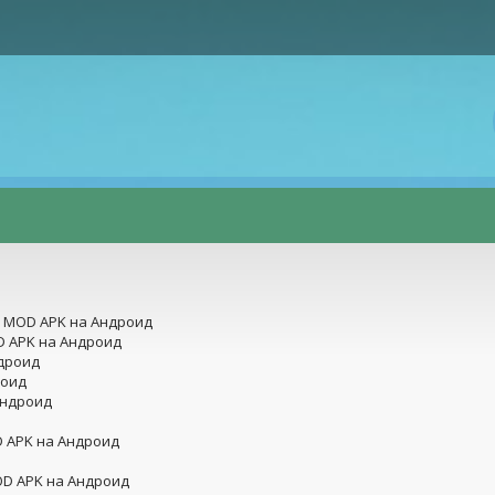
рованная версия] MOD APK на Андроид
D APK на Андроид
ндроид
роид
Андроид
D APK на Андроид
OD APK на Андроид