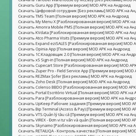
Скачать Guru App [Премиум версия] MOD APK на Андроид
Скачать Цифровой сотрудник [Без рекламы] MOD APK на А
Скачать TMS Team [Полная версия] MOD APK на Андроид
Скачать My Menu X [Разблокированная версия] MOD APK на
Скачать Amonra Mobile PMS [Полная версия] MOD APK на Ан
Скачать KVdata [Разблокированная версия] MOD APK на Ан
Скачать Atco Pharma Visits [Премиум версия] MOD APK на А
Скачать Expand eziSALES [Разблокированная версия] MOD 
Скачать Opinia App [Полная версия] MOD APK на Андроид
Скачать 1С:Кладовщик 2.0 [Полная версия] MOD APK на Анд
Скачать xS Sign-in [Полная версия] MOD APK на Андроид
Скачать Cupecart Store [Разблокированная версия] MOD AP
Скачать Zuper Pro - Field Service App [Премиум версия] MOD
Скачать REZMax Șofer [Без рекламы] MOD APK на Андроид
Скачать Zoho Desk [Полная версия] MOD APK на Андроид
Скачать Colenso BBDO [Разблокированная версия] MOD APK
Скачать Portal Escritório Virtual [Полная версия] MOD APK на
Скачать Para [Разблокированная версия] MOD APK на Андр
Скачать UpKeep Рабочие задания [Премиум версия] MOD A
Скачать Bip Terminal (Access & Pay) [Премиум версия] MOD 
Скачать VTS.Quản lý tàu cá [Премиум версия] MOD APK на А
Скачать VIREX - Đơn vi tư vấn và quản [Полная версия] MOD 
Скачать Skynamo [Разблокированная версия] MOD APK на 
Скачать RETAILIQA - Контроль качества [Полная версия] MO