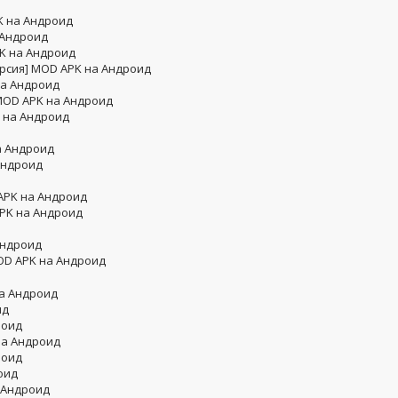
K на Андроид
 Андроид
PK на Андроид
ерсия] MOD APK на Андроид
на Андроид
 MOD APK на Андроид
K на Андроид
а Андроид
 Андроид
 APK на Андроид
PK на Андроид
Андроид
MOD APK на Андроид
на Андроид
ид
роид
 на Андроид
роид
оид
а Андроид