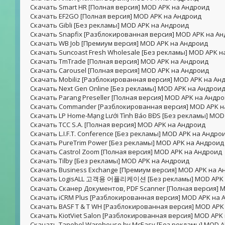
Скачать Smart HR [Полная версия] MOD APK на Андроид
Скачать EF2GO [Полная версия] MOD APK на Андроид
Скачать Gibli [Без рекламы] MOD APK на Андроид
Скачать Snapfix [Разблокированная версия] MOD APK на А
Скачать WB Job [Премиум версия] MOD APK на Андроид
Скачать Suncoast Fresh Wholesale [Без рекламы] MOD APK 
Скачать TmTrade [Полная версия] MOD APK на Андроид
Скачать Carousel [Полная версия] MOD APK на Андроид
Скачать Mobiliz [Разблокированная версия] MOD APK на Ан
Скачать Next Gen Online [Без рекламы] MOD APK на Андрои
Скачать Parang Preseller [Полная версия] MOD APK на Андр
Скачать Commander [Разблокированная версия] MOD APK н
Скачать LP Home-Mạng Lưới Tình Báo BĐS [Без рекламы] MO
Скачать TCC S.A. [Полная версия] MOD APK на Андроид
Скачать L.I.F.T. Conference [Без рекламы] MOD APK на Андро
Скачать PureTrim Power [Без рекламы] MOD APK на Андроид
Скачать Castrol Zoom [Полная версия] MOD APK на Андроид
Скачать Tilby [Без рекламы] MOD APK на Андроид
Скачать Business Exchange [Премиум версия] MOD APK на А
Скачать LogisALL 고객용 어플리케이션 [Без рекламы] MOD APK 
Скачать Сканер Документов, PDF Scanner [Полная версия] 
Скачать iCRM Plus [Разблокированная версия] MOD APK на 
Скачать BASF T & T WH [Разблокированная версия] MOD APK
Скачать KiotViet Salon [Разблокированная версия] MOD APK
Скачать Tanobel Warehouse by McEasy [Без рекламы] MOD 