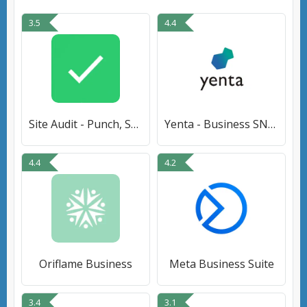
3.5
4.4
Site Audit - Punch, Snag Lists
Yenta - Business SNS for Real
4.4
4.2
Oriflame Business
Meta Business Suite
3.4
3.1