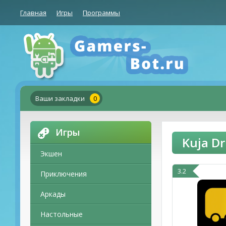
Главная
Игры
Программы
Ваши закладки
0
Игры
Kuja D
Экшен
3.2
Приключения
Аркады
Настольные