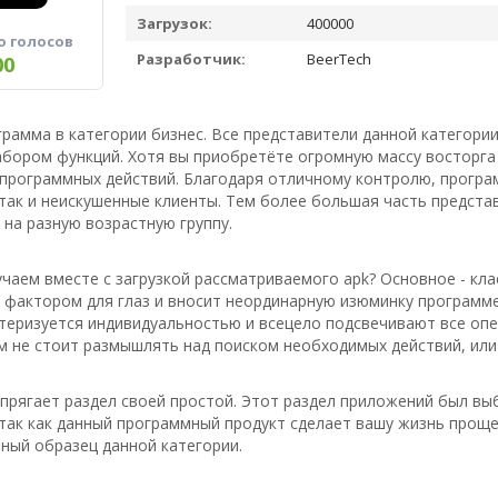
Загрузок:
400000
о голосов
Разработчик:
BeerTech
00
грамма в категории бизнес. Все представители данной категори
бором функций. Хотя вы приобретёте огромную массу восторга
 программных действий. Благодаря отличному контролю, програ
так и неискушенные клиенты. Тем более большая часть предста
на разную возрастную группу.
чаем вместе с загрузкой рассматриваемого apk? Основное - кла
фактором для глаз и вносит неординарную изюминку программе.
теризуется индивидуальностью и всецело подсвечивают все опе
м не стоит размышлять над поиском необходимых действий, или 
апрягает раздел своей простой. Этот раздел приложений был вы
так как данный программный продукт сделает вашу жизнь проще
ный образец данной категории.