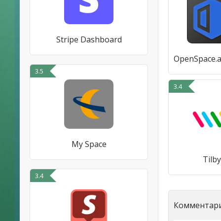
Stripe Dashboard
3.5
3.4
My Space
Tilby
3.4
Комментари