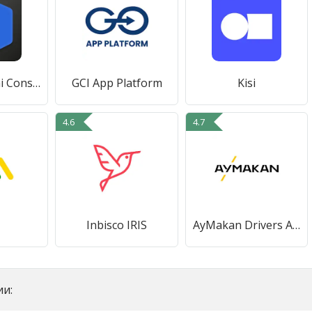
OpenSpace.ai Construction App
GCI App Platform
Kisi
4.6
4.7
Inbisco IRIS
AyMakan Drivers App
и: