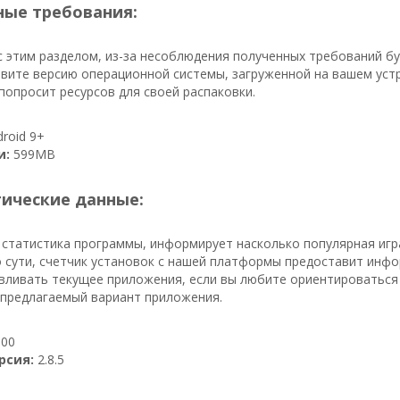
ые требования:
 этим разделом, из-за несоблюдения полученных требований бу
вите версию операционной системы, загруженной на вашем устро
попросит ресурсов для своей распаковки.
roid 9+
и:
599MB
тические данные:
 статистика программы, информирует насколько популярная игр
о сути, счетчик установок с нашей платформы предоставит инфор
вливать текущее приложения, если вы любите ориентироваться н
 предлагаемый вариант приложения.
00
рсия:
2.8.5