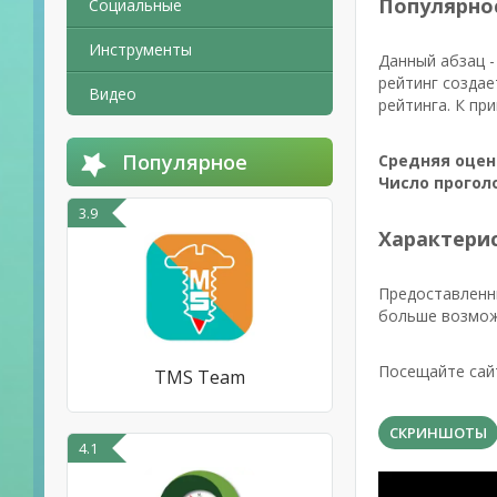
Популярно
Социальные
Инструменты
Данный абзац -
рейтинг создае
Видео
рейтинга. К пр
Популярное
Средняя оцен
Число прогол
3.9
Характерис
Предоставленн
больше возмож
Посещайте сайт
TMS Team
СКРИНШОТЫ
4.1