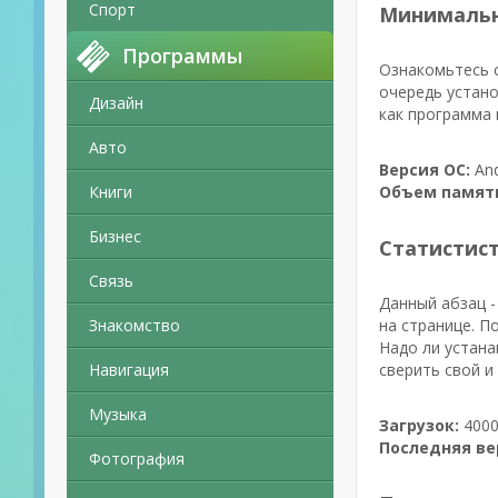
Спорт
Минимальн
Программы
Ознакомьтесь с
очередь устано
Дизайн
как программа 
Авто
Версия ОС:
And
Книги
Объем памят
Бизнес
Статистис
Связь
Данный абзац -
Знакомство
на странице. П
Надо ли устана
Навигация
сверить свой и
Музыка
Загрузок:
4000
Последняя ве
Фотография