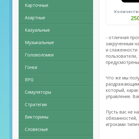
Карточные
Количеств
25
Азартные
Казуальные
- отличная про
Музыкальные
закрученным на
и слаженности
Головоломки
пользователи, 
предусмотрены 
Гонки
Что же мы полу
RPG
раздражающим 
который, харак
Симуляторы
управление. Ва
Стратегии
Пусть вас не н
Викторины
обязанностей, 
игроками типич
Словесные