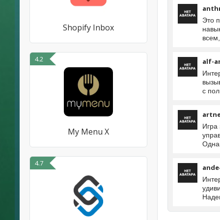
anth
Это 
Shopify Inbox
навык
всем,
4.2
alf-a
Инте
вызы
с пол
artn
Игра
My Menu X
упра
Однак
4.7
ande
Инте
удиви
Наде