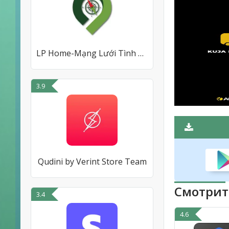
LP Home-Mạng Lưới Tình Báo BĐS
3.9
Qudini by Verint Store Team
Смотрит
3.4
4.6