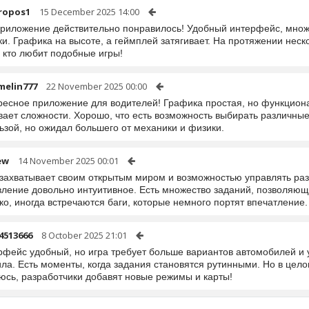
ropos1
15 December 2025 14:00
приложение действительно понравилось! Удобный интерфейс, множ
и. Графика на высоте, а геймплей затягивает. На протяжении нес
 кто любит подобные игры!
melin777
22 November 2025 00:00
ресное приложение для водителей! Графика простая, но функциона
вает сложности. Хорошо, что есть возможность выбирать различны
ьзой, но ожидал большего от механики и физики.
ew
14 November 2025 00:01
 захватывает своим открытым миром и возможностью управлять ра
вление довольно интуитивное. Есть множество заданий, позволяющ
о, иногда встречаются баги, которые немного портят впечатление
4513666
8 October 2025 21:01
рфейс удобный, но игра требует больше вариантов автомобилей и 
ла. Есть моменты, когда задания становятся рутинными. Но в цел
юсь, разработчики добавят новые режимы и карты!