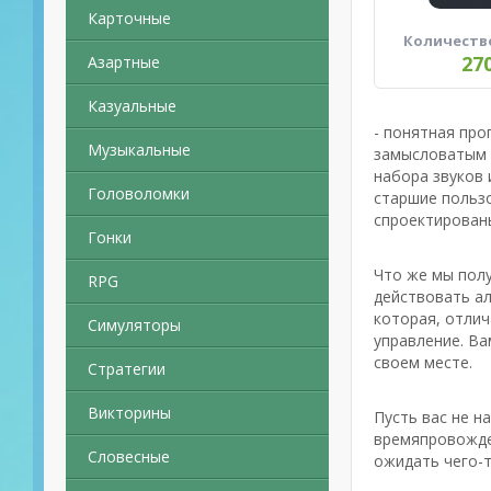
Карточные
Количеств
27
Азартные
Казуальные
- понятная про
Музыкальные
замысловатым 
набора звуков 
Головоломки
старшие пользо
спроектирован
Гонки
Что же мы полу
RPG
действовать а
которая, отлич
Симуляторы
управление. Ва
своем месте.
Стратегии
Викторины
Пусть вас не н
времяпровожден
Словесные
ожидать чего-т