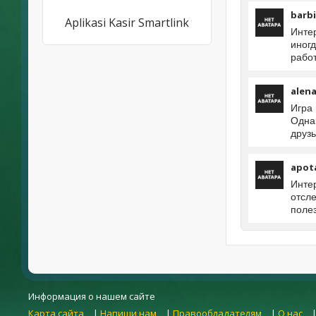
barbi
Aplikasi Kasir Smartlink
Инте
иног
работ
alen
Игра 
Однак
друз
apot
Инте
отсл
полез
Информация о нашем сайте
Карта сайта
|
Напиши нам
|
Правообладателям
|
О нас