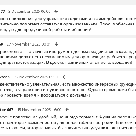
l77
3 December 2025 06:00
сное приложение для управления задачами и взаимодействия с ко
твительно помогают оставаться организованным. Плюс, мобильная 
мендую для продуктивной работы и общения!
60
27 November 2025 00:01
приложение — отличный инструмент для взаимодействия в команде
щениями делают его незаменимым для организации рабочего проце
ций для кастомизации. В целом, позитивный опыт использования!
ka995
22 November 2025 05:01
 действительно увлекательная, есть множество интересных функци
ет глаз, а управление интуитивно понятное. Однако временами быв
об провести время и пообщаться с друзьями!
ion667
15 November 2025 16:00
рфейс приложения удобный, но иногда тормозит. Функции полезные
ет некоторых возможностей для более гибкой настройки. В целом, 
есть нюансы, которые могли бы значительно улучшить опыт исполь