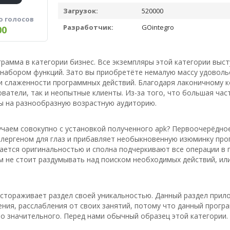
Загрузок:
520000
о голосов
Разработчик:
GOintegro
00
грамма в категории бизнес. Все экземпляры этой категории выс
набором функций. Зато вы приобретёте немалую массу удоволь
и слаженности программных действий. Благодаря лаконичному 
ватели, так и неопытные клиенты. Из-за того, что большая ча
ы на разнообразную возрастную аудиторию.
чаем совокупно с установкой полученного apk? Первоочерёдное 
ллергеном для глаз и прибавляет необыкновенную изюминку про
ается оригинальностью и сполна подчеркивают все операции в 
м не стоит раздумывать над поиском необходимых действий, или
астораживает раздел своей уникальностью. Данный раздел прил
ия, расслабления от своих занятий, потому что данный прогр
о значительного. Перед нами обычный образец этой категории.