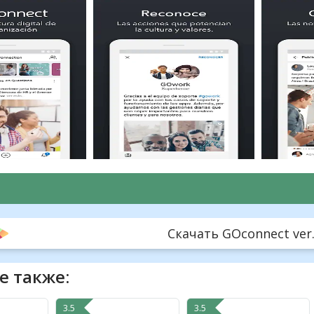
Скачать GOconnect ver. 
е также:
3.5
3.5