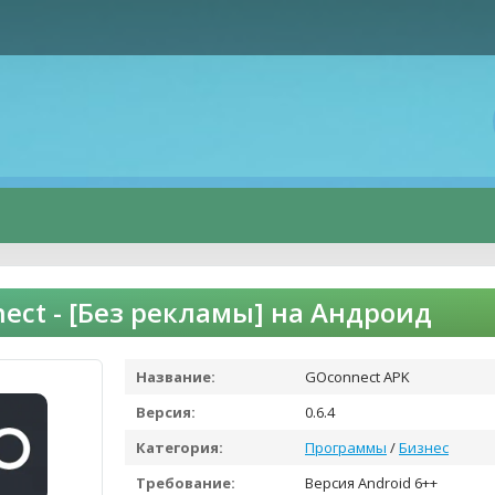
ect - [Без рекламы] на Андроид
Название:
GOconnect APK
Версия:
0.6.4
Категория:
Программы
/
Бизнес
Требование:
Версия Android 6++