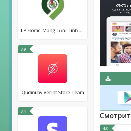
LP Home-Mạng Lưới Tình Báo BĐS
3.9
Qudini by Verint Store Team
3.4
Смотрит
4.3