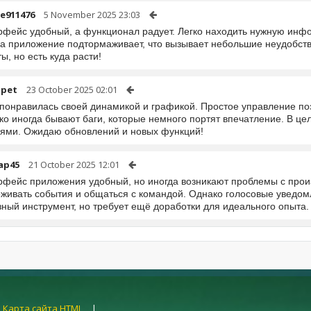
e911476
5 November 2025 23:03
рфейс удобный, а функционал радует. Легко находить нужную инф
да приложение подтормаживает, что вызывает небольшие неудобств
ы, но есть куда расти!
apet
23 October 2025 02:01
понравилась своей динамикой и графикой. Простое управление поз
о иногда бывают баги, которые немного портят впечатление. В це
ьями. Ожидаю обновлений и новых функций!
ap45
21 October 2025 12:01
рфейс приложения удобный, но иногда возникают проблемы с прои
еживать события и общаться с командой. Однако голосовые уведом
ный инструмент, но требует ещё доработки для идеального опыта.
|
Карта сайта HTML
|