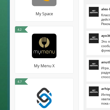
alex-
My Space
Клас
дейс
Реко
4.2
ayo3
Это 
сооб
функ
anut
My Menu X
Игра
раду
спос
4.7
arhip
Инте
хвата
пока 