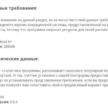
ые требования:
внимание на данный раздел, из-за несоответствий данных тре
еделите версию операционной системы, предустановленной на в
та, потому что программа запросит ресурсов для своей распако
roid 6+
и:
288MB
тические данные:
- статистика программы, рассказывает насколько популярная иг
ортале. И так, счетчик установок с нашей платформы предоста
до ли устанавливать представленное приложения, если вы пред
сии позволят вам сопоставить свой и предлагаемый вариант пр
00
рсия:
0.6.4