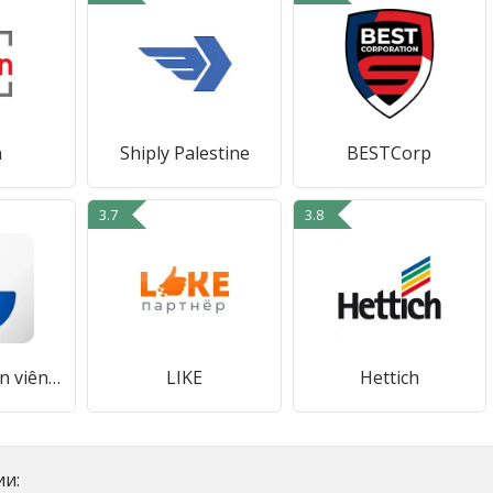
n
Shiply Palestine
BESTCorp
3.7
3.8
KiotViet Nhân viên Nhà hàng
LIKE
Hettich
и: