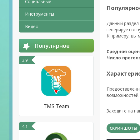
Социальные
Популярно
Инструменты
Данный раздел 
Видео
генерируется п
К примеру, вы 
Популярное
Средняя оцен
Число прогол
3.9
Характерис
Предоставленн
возможностей. 
TMS Team
Заходите на на
4.1
СКРИНШОТЫ