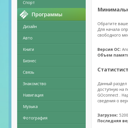
Спорт
Минимальн
Программы
Обратите ваше 
Дизайн
Для начала опр
свободного мес
Авто
Книги
Версия ОС:
And
Объем памят
Бизнес
Статистис
Связь
Знакомство
Данный раздел 
доступную на п
Навигация
GOconnect . На
сведения о вер
Музыка
Загрузок:
5200
Фотография
Последняя ве