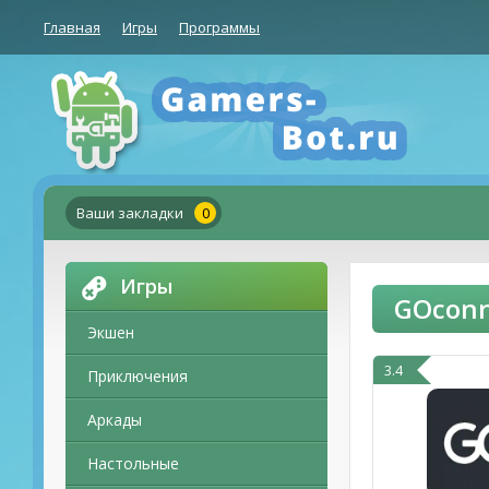
Главная
Игры
Программы
Ваши закладки
0
Игры
GOconn
Экшен
3.4
Приключения
Аркады
Настольные