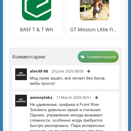
BASF T & T WH
GT Mission: Little Finding Dad
Комментарии:
Комментируем
alex93-08
20 June 2026 08:00
Мод прям зашёл, всё летает без багов,
имба просто!
aminnylabs
11 March 2026 00:51
На удивление, графика в Front Row
Solutions довольно яркая и стильная.
Однако, управление иногда вызывает
сложности, особенно когда требуется
быстро реагировать. Пара интересных
механик, но их недостаточно для того,