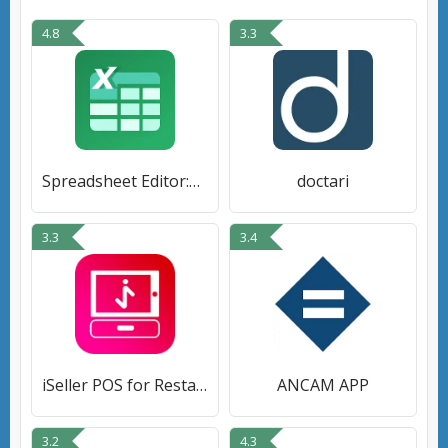
4.8
3.3
Spreadsheet Editor:excel,xlsx
doctari
3.3
3.4
iSeller POS for Restaurant
ANCAM APP
3.2
4.3