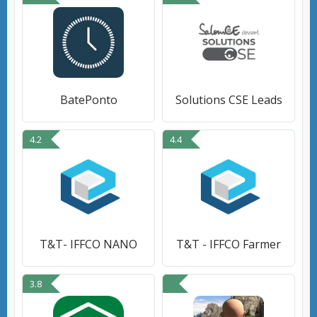
BatePonto
Solutions CSE Leads
4.2
4.4
T&T- IFFCO NANO
T&T - IFFCO Farmer
3.8