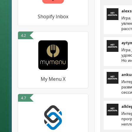
alexs
Shopify Inbox
Игра 
увлек
расс
4.2
ayty
Игра
удово
Но и
anku
My Menu X
Инте
разв
сесси
4.7
alkle
Инте
прог
непло