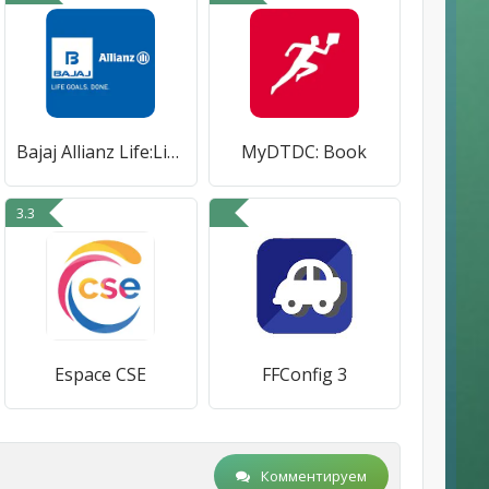
Bajaj Allianz Life:Life Assist
MyDTDC: Book
3.3
Espace CSE
FFConfig 3
Комментируем