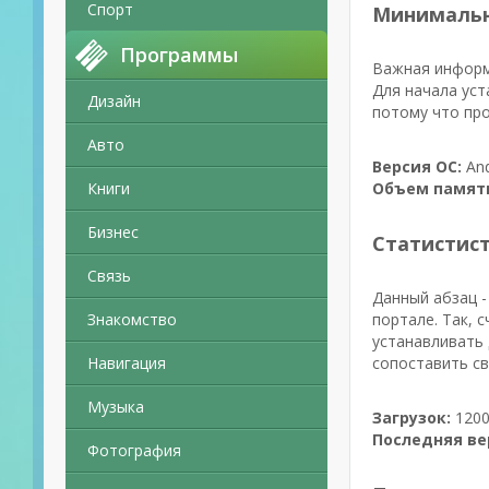
Спорт
Минимальн
Программы
Важная информ
Для начала уст
Дизайн
потому что про
Авто
Версия ОС:
And
Книги
Объем памят
Бизнес
Статистис
Связь
Данный абзац -
Знакомство
портале. Так, 
устанавливать 
Навигация
сопоставить св
Музыка
Загрузок:
1200
Последняя ве
Фотография