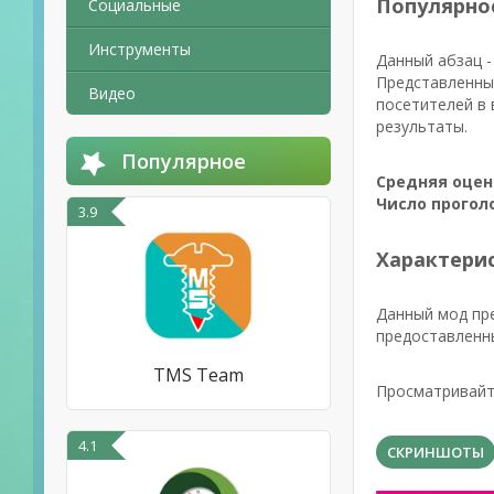
Популярно
Социальные
Инструменты
Данный абзац -
Представленны
Видео
посетителей в 
результаты.
Популярное
Средняя оцен
Число прогол
3.9
Характерис
Данный мод пре
предоставленн
TMS Team
Просматривайт
4.1
СКРИНШОТЫ