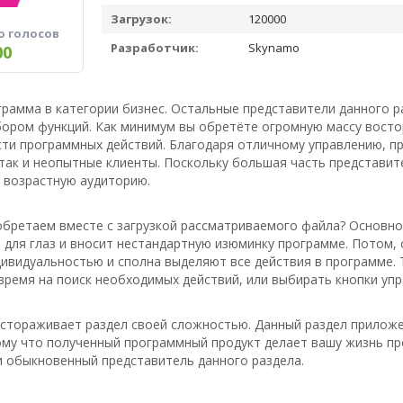
Загрузок:
120000
о голосов
Разработчик:
Skynamo
00
грамма в категории бизнес. Остальные представители данного 
ором функций. Как минимум вы обретёте огромную массу востор
сти программных действий. Благодаря отличному управлению, п
так и неопытные клиенты. Поскольку большая часть представит
 возрастную аудиторию.
бретаем вместе с загрузкой рассматриваемого файла? Основное
для глаз и вносит нестандартную изюминку программе. Потом, 
ивидуальностью и сполна выделяют все действия в программе. 
время на поиск необходимых действий, или выбирать кнопки упра
астораживает раздел своей сложностью. Данный раздел приложе
ому что полученный программный продукт делает вашу жизнь пр
и обыкновенный представитель данного раздела.