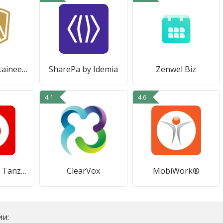
Rocky Mountaineer TRACKS
SharePa by Idemia
Zenwel Biz
4.1
4.6
My Vodacom Tanzania
ClearVox
MobiWork®
и: