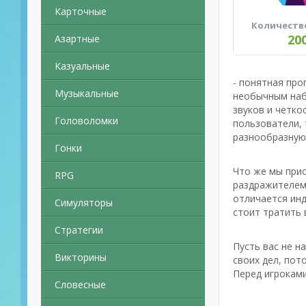
Карточные
Количеств
20
Азартные
Казуальные
- понятная про
Музыкальные
необычным наб
звуков и четко
Головоломки
пользователи, 
разнообразную
Гонки
Что же мы прио
RPG
раздражителем 
отличается инд
Симуляторы
стоит тратить 
Стратегии
Пусть вас не н
Викторины
своих дел, пот
Перед игрокам
Словесные