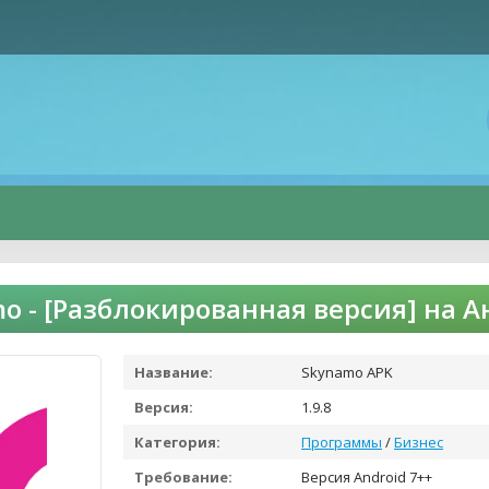
o - [Разблокированная версия] на 
Название:
Skynamo APK
Версия:
1.9.8
Категория:
Программы
/
Бизнес
Требование:
Версия Android 7++