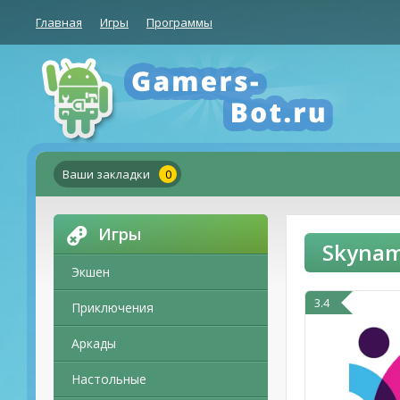
Главная
Игры
Программы
Ваши закладки
0
Игры
Skynam
Экшен
3.4
Приключения
Аркады
Настольные