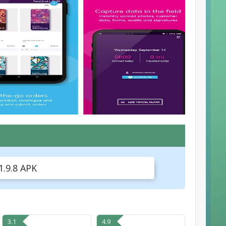
.9.8 APK
3.1
4.9