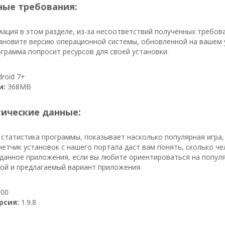
ые требования:
ация в этом разделе, из-за несоответствий полученных требов
ановите версию операционной системы, обновленной на вашем у
грамма попросит ресурсов для своей установки.
roid 7+
и:
368MB
тические данные:
 статистика программы, показывает насколько популярная игра,
счетчик установок с нашего портала даст вам понять, сколько ч
данное приложения, если вы любите ориентироваться на популя
ой и предлагаемый вариант приложения.
00
рсия:
1.9.8