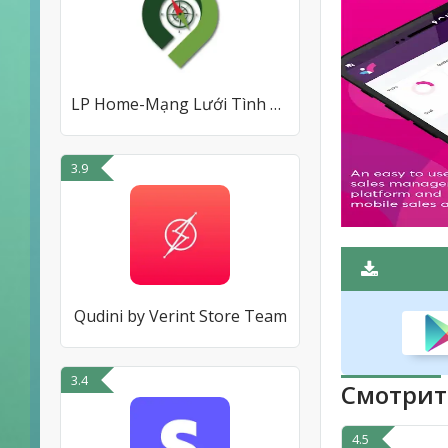
LP Home-Mạng Lưới Tình Báo BĐS
3.9
Qudini by Verint Store Team
3.4
Смотрит
4.5