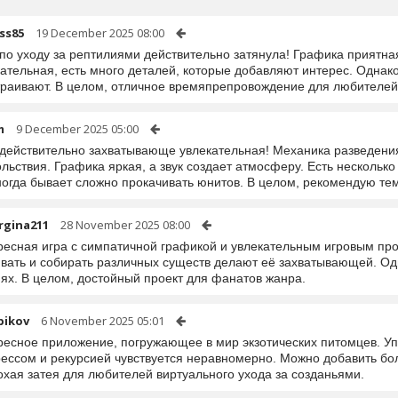
ss85
19 December 2025 08:00
по уходу за рептилиями действительно затянула! Графика приятна
ательная, есть много деталей, которые добавляют интерес. Однако
траивают. В целом, отличное времяпрепровождение для любителей
m
9 December 2025 05:00
 действительно захватывающе увлекательная! Механика разведени
льствия. Графика яркая, а звук создает атмосферу. Есть нескольк
ногда бывает сложно прокачивать юнитов. В целом, рекомендую те
rgina211
28 November 2025 08:00
ресная игра с симпатичной графикой и увлекательным игровым пр
ивать и собирать различных существ делают её захватывающей. Од
ях. В целом, достойный проект для фанатов жанра.
pikov
6 November 2025 05:01
ресное приложение, погружающее в мир экзотических питомцев. Уп
рессом и рекурсией чувствуется неравномерно. Можно добавить бол
хая затея для любителей виртуального ухода за созданьями.