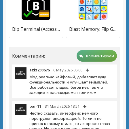
Bip Terminal (Access & Pay)
Blast Memory: Flip Game
Комментарии:
Комментируем
aziz200676
6 May 2026 06:00
Мод реально кайфовый, добавляет кучу
функциональности и улучшает геймплей.
Все работает гладко, багов нет, так что
заходим и наслаждаемся топчиком!
bair11
31 March 2026 18:51
Честно сказать, интерфейс немного
перегружен информацией. То ли я не
привык к такому стилю, то ли просто глаза
устают. Но сама идея игры довольно