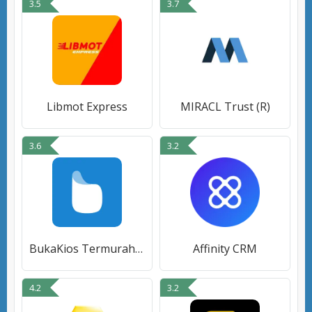
3.5
3.7
Libmot Express
MIRACL Trust (R)
3.6
3.2
BukaKios Termurah & Terlengkap
Affinity CRM
4.2
3.2