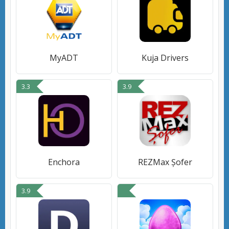
MyADT
Kuja Drivers
3.3
3.9
Enchora
REZMax Șofer
3.9