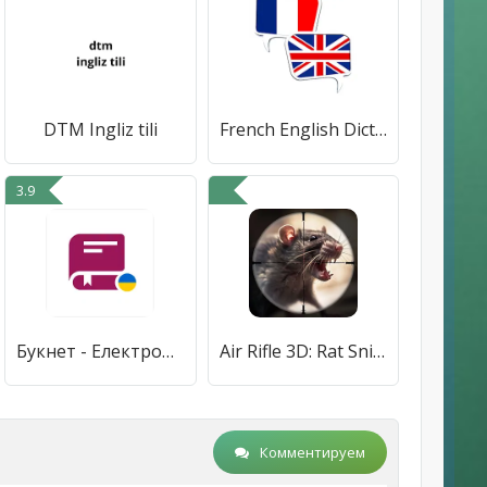
DTM Ingliz tili
French English Dictionary OFFL
3.9
Букнет - Електронні книги
Air Rifle 3D: Rat Sniper
Комментируем