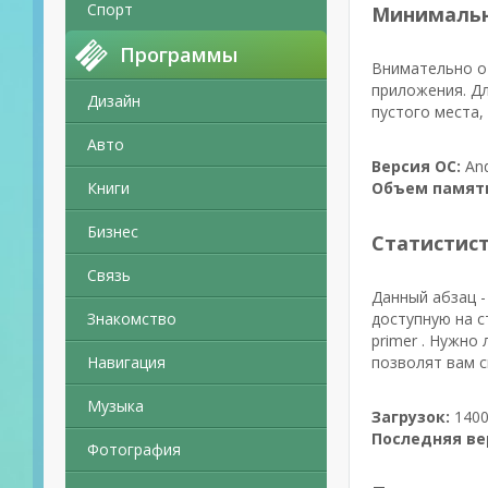
Спорт
Минимальн
Программы
Внимательно от
приложения. Дл
Дизайн
пустого места,
Авто
Версия ОС:
And
Книги
Объем памят
Бизнес
Статистис
Связь
Данный абзац -
Знакомство
доступную на с
primer . Нужно
Навигация
позволят вам с
Музыка
Загрузок:
1400
Последняя ве
Фотография