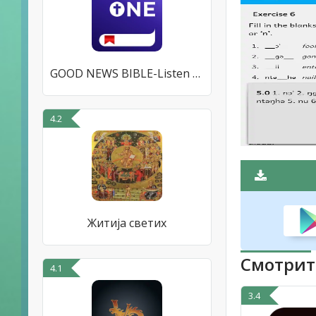
GOOD NEWS BIBLE-Listen & Watch
4.2
Житија светих
Смотрит
4.1
3.4