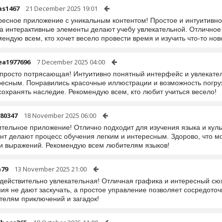
as1467
21 December 2025 19:01
ресное приложение с уникальным контентом! Простое и интуитивно
, а интерактивные элементы делают учебу увлекательной. Отличное
ендую всем, кто хочет весело провести время и изучить что-то нов
ea1977696
7 December 2025 04:00
 просто потрясающая! Интуитивно понятный интерфейс и увлекате
есным. Понравились красочные иллюстрации и возможность погруже
сохранять наследие. Рекомендую всем, кто любит учиться весело!
80347
18 November 2025 06:00
ительное приложение! Отлично подходит для изучения языка и кул
нт делают процесс обучения легким и интересным. Здорово, что мо
 и выражений. Рекомендую всем любителям языков!
79
13 November 2025 21:00
 действительно увлекательная! Отличная графика и интересный сю
ия не дают заскучать, а простое управление позволяет сосредото
телям приключений и загадок!