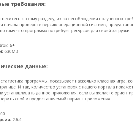
ые требования:
неситесь к этому разделу, из-за несоблюдения полученных тре
я начала проверьте версию операционной системы, предустано
 потому что программа потребует ресурсов для своей загрузки.
roid 6+
и:
630MB
тические данные:
 статистика программы, показывает насколько классная игра, к
транице. И так, количество установок с нашего портала покажет
 ли устанавливать данное приложения, если вы желаете ориентир
верить свой и предоставляемый вариант приложения.
00
рсия:
2.6.4