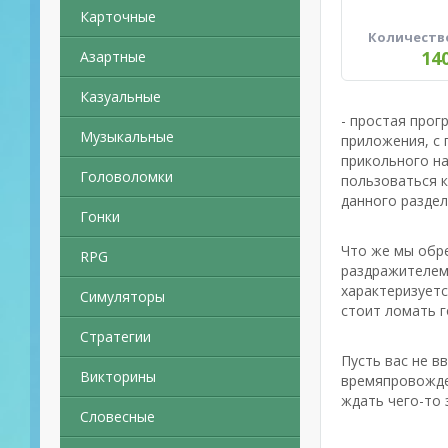
Карточные
Количеств
14
Азартные
Казуальные
- простая прог
Музыкальные
приложения, с
прикольного н
Головоломки
пользоваться к
данного разде
Гонки
Что же мы обре
RPG
раздражителем 
характеризуетс
Симуляторы
стоит ломать г
Стратегии
Пусть вас не в
Викторины
времяпровожден
ждать чего-то 
Словесные