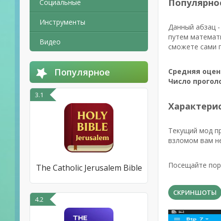
Популярно
Социальные
Инструменты
Данный абзац -
путем математи
Видео
сможете сами п
Популярное
Средняя оцен
Число прогол
3.1
Характерис
Текущий мод пр
взломом вам не
Посещайте пор
The Catholic Jerusalem Bible
СКРИНШОТЫ
4.2