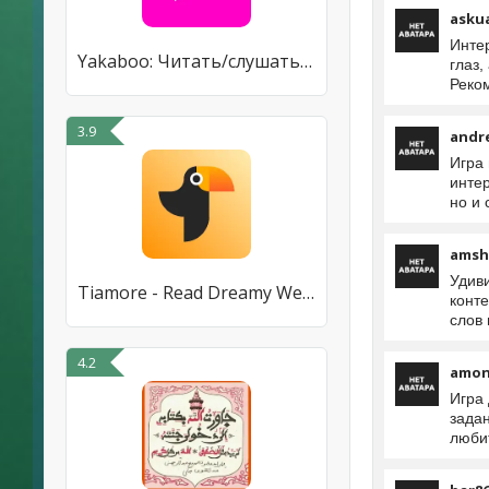
asku
Инте
Yakaboo: Читать/слушать книги
глаз
Реком
3.9
andr
Игра
интер
но и 
amsh
Удив
Tiamore - Read Dreamy Webnovel
конте
слов
4.2
amon
Игра
задан
люби