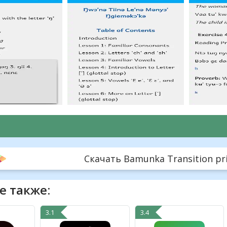
Скачать Bamunka Transition prim
е также:
3.1
3.4