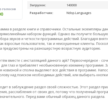
Загрузок:
140000
о голосов
Разработчик:
Ndop.Languages
00
рамма в разделе книги и справочники. Остальные экземпляры да
 прямолинейным набором функций. Однако вы получите большую 
абора звуков и четкости программных действий. Благодаря вня
ак взрослые пользователи, так и неискушенные клиенты. Поск
ла предусмотрены на разношерстную возрастную аудиторию.
тём вместе с инсталляцией данного apk? Первоочерёдное - соч
для глаз и прибавляет необыкновенную изюминку программе. За
я новизной и сполна выделяют все действия в программе. Напо
олову над поиском необходимых действий, или выбирать кнопки 
водит в заблуждение раздел своей сложностью. Этот раздел пр
ия, расслабления от своих дел, потому что полученный прогр
значительного. Перед вами обычный образец данного раздела.