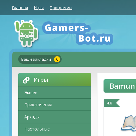
Главная
Игры
Программы
Ваши закладки
0
Игры
Bamunk
Экшен
4.8
Приключения
Аркады
Настольные