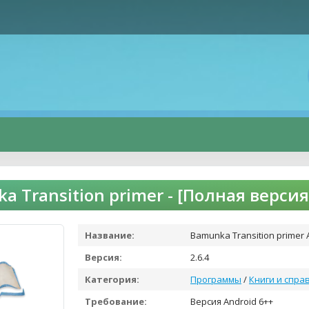
a Transition primer - [Полная верси
Название:
Bamunka Transition primer 
Версия:
2.6.4
Категория:
Программы
/
Книги и спра
Требование:
Версия Android 6++