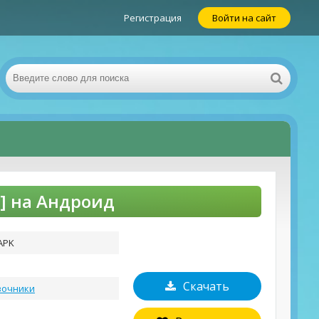
Регистрация
Войти на сайт
я] на Андроид
APK
Скачать
вочники