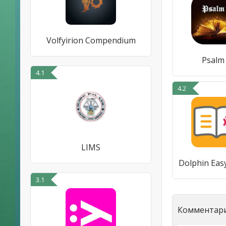
Volfyirion Compendium
Psalm
4.1
4.2
LIMS
Dolphin Eas
3.1
Комментари