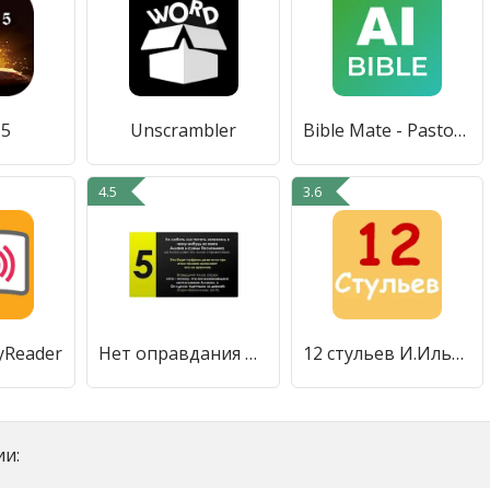
 5
Unscrambler
Bible Mate - Pastor AI Chat
4.5
3.6
yReader
Нет оправдания по невежеству
12 стульев И.Ильф, Е.Петров
и: