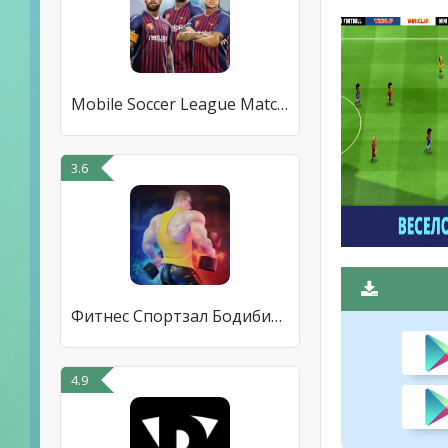
Mobile Soccer League Match 202
3.6
Фитнес Спортзал Бодибилдинг
4.9