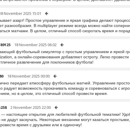
18 November 2025 15:01
зывает азарт! Простое управление и яркая графика делают процесс
ет разнообразия. В multiplayer режиме всегда можно найти соперн
аться матчами. В целом, отличный способ скоротать время и пора
89125
18 November 2025 06:02
вающий футбольный симулятор с простым управлением и яркой гр
zation, а онлайн-соревнования добавляют остроту. Легко провести
отличное развлечение для поклонников футбола!
80
18 November 2025 00:00
лично передает атмосферу футбольных матчей. Управление просто
о радует возможность прокачивать команду и соревноваться с игро
нием, но в целом, это отличный способ провести время.
258
2 November 2025 22:00
а — настоящее открытие для любителей футбольной тематики! Удо
 не дадут заскучать. Некоторые механики могут казаться простыми
ровести время с друзьями или в одиночку!