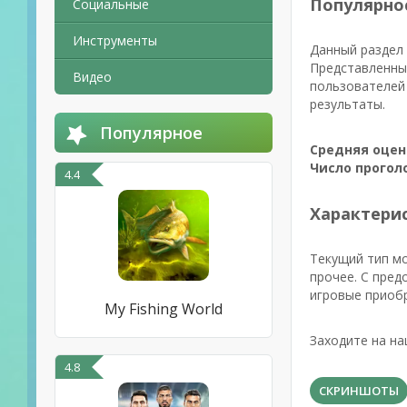
Популярно
Социальные
Инструменты
Данный раздел 
Представленны
Видео
пользователей 
результаты.
Популярное
Средняя оцен
Число прогол
4.4
Характерис
Текущий тип м
прочее. С пред
игровые приоб
My Fishing World
Заходите на на
4.8
СКРИНШОТЫ