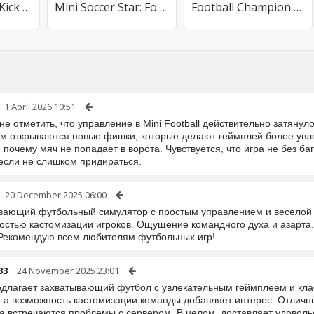
Street Football Kick Games
Mini Soccer Star: Football Cup
Football Champion Soccer Kick
1 April 2026 10:51
не отметить, что управление в Mini Football действительно затянуло
м открываются новые фишки, которые делают геймплей более увле
 почему мяч не попадает в ворота. Чувствуется, что игра не без ба
 если не слишком придираться.
20 December 2025 06:00
вающий футбольный симулятор с простым управлением и веселой 
остью кастомизации игроков. Ощущение командного духа и азарта.
 Рекомендую всем любителям футбольных игр!
33
24 November 2025 23:01
едлагает захватывающий футбол с увлекательным геймплеем и кла
, а возможность кастомизации команды добавляет интерес. Отличны
да встречаются проблемы с сервером. В целом, доставляет удоволь