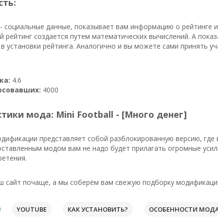
сть:
- социальные данные, показывает вам информацию о рейтинге 
й рейтинг создается путем математических вычислений. А пока
в установки рейтинга. Аналогично и вы можете сами принять у
ка:
4.6
осовавших:
4000
тики мода: Mini Football - [Много денег]
одификации представляет собой разблокированную версию, где 
оставленным модом вам не надо будет прилагать огромные усили
ретения.
ш сайт почаще, а мы соберём вам свежую подборку модификаций
YOUTUBE
КАК УСТАНОВИТЬ?
ОСОБЕННОСТИ МОД