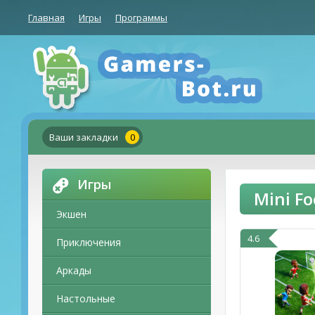
Главная
Игры
Программы
Ваши закладки
0
Игры
Mini F
Экшен
4.6
Приключения
Аркады
Настольные