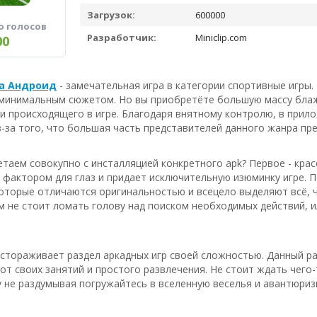
Загрузок:
600000
о голосов
Разработчик:
Miniclip.com
00
 на Андроид
- замечательная игра в категории спортивные игры.
 минимальным сюжетом. Но вы приобретёте большую массу блаж
 происходящего в игре. Благодаря внятному контролю, в прил
з-за того, что большая часть представителей данного жанра пр
таем совокупно с инсталляцией конкретного apk? Первое - крас
фактором для глаз и придает исключительную изюминку игре. П
оторые отличаются оригинальностью и всецело выделяют всё, ч
м не стоит ломать голову над поиском необходимых действий, и
астораживает раздел аркадных игр своей сложностью. Данный 
 от своих занятий и простого развлечения. Не стоит ждать чег
 не раздумывая погружайтесь в вселенную веселья и авантюриз