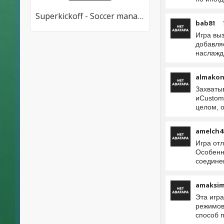
Superkickoff - Soccer manager
bab81
Игра вы
добавля
наслажд
almakon
Захваты
иCustomi
целом, 
amelch4
Игра от
Особенн
соедине
amaksim
Эта игр
режимов
способ п