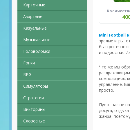
Карточные
Количеств
40
Азартные
Казуальные
Mini Football
Музыкальные
зрелые игры, с
быстротечности
Головоломки
и подростки. И
Гонки
Что же мы обре
раздражающим 
RPG
композициях, к
управление. Ва
Симуляторы
просто.
Стратегии
Пусть вас не н
Викторины
досуга, отдыха
жанра, поэтому
Словесные