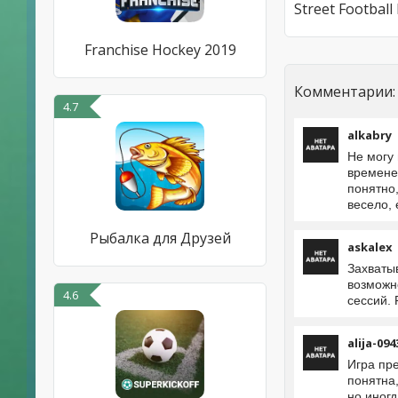
Franchise Hockey 2019
Комментарии:
4.7
alkabry
Не могу 
времене
понятно,
весело,
Рыбалка для Друзей
askalex
Захваты
возможн
4.6
сессий.
alija-094
Игра пр
понятна
но иног