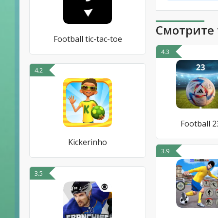
Смотрите 
Football tic-tac-toe
4.3
4.2
Football 2
Kickerinho
3.9
3.5