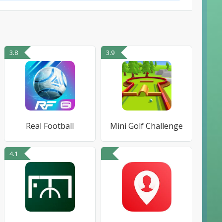
3.8
3.9
Real Football
Mini Golf Challenge
4.1