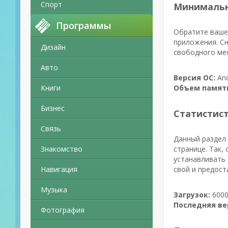
Спорт
Минимальн
Программы
Обратите ваше 
приложения. Сн
Дизайн
свободного мес
Авто
Версия ОС:
And
Книги
Объем памят
Бизнес
Статистис
Связь
Данный раздел 
Знакомство
странице. Так,
устанавливать 
Навигация
свой и предост
Музыка
Загрузок:
6000
Последняя ве
Фотография