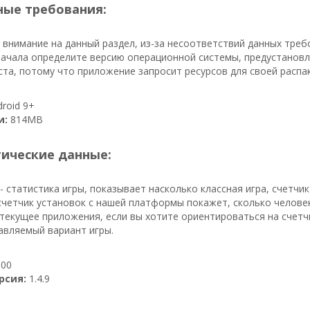
ые требования:
внимание на данный раздел, из-за несоответствий данных тре
ачала определите версию операционной системы, предустановл
та, потому что приложение запросит ресурсов для своей распа
roid 9+
и:
814MB
тические данные:
- статистика игры, показывает насколько классная игра, счетчи
 счетчик установок с нашей платформы покажет, сколько человек 
текущее приложения, если вы хотите ориентироваться на счетчи
авляемый вариант игры.
00
рсия:
1.4.9