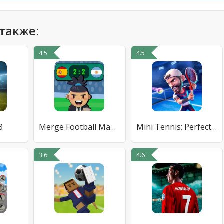
также:
4.5
4.5
3
Merge Football Manager: Soccer
Mini Tennis: Perfect Smash
3.6
4.6