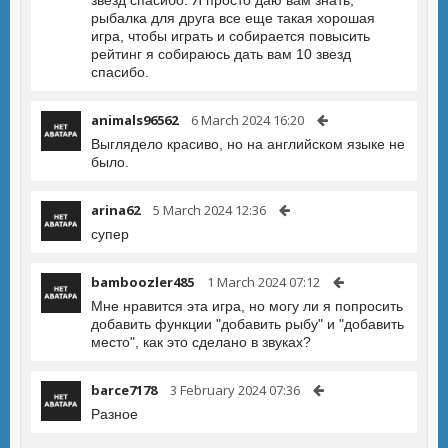
звезд спасибо. Я просто даю вам знать,
рыбалка для друга все еще такая хорошая
игра, чтобы играть и собирается повысить
рейтинг я собираюсь дать вам 10 звезд
спасибо.
animals96562
6 March 2024 16:20
Выглядело красиво, но на английском языке не
было.
arina62
5 March 2024 12:36
супер
bamboozler485
1 March 2024 07:12
Мне нравится эта игра, но могу ли я попросить
добавить функции "добавить рыбу" и "добавить
место", как это сделано в звуках?
barce7178
3 February 2024 07:36
Разное