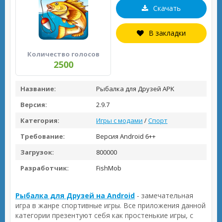
Скачать
В закладки
Количество голосов
2500
Название:
Рыбалка для Друзей APK
Версия:
2.9.7
Категория:
Игры с модами
/
Спорт
Требование:
Версия Android 6++
Загрузок:
800000
Разработчик:
FishMob
Рыбалка для Друзей на Android
- замечательная
игра в жанре спортивные игры. Все приложения данной
категории презентуют себя как простенькие игры, с