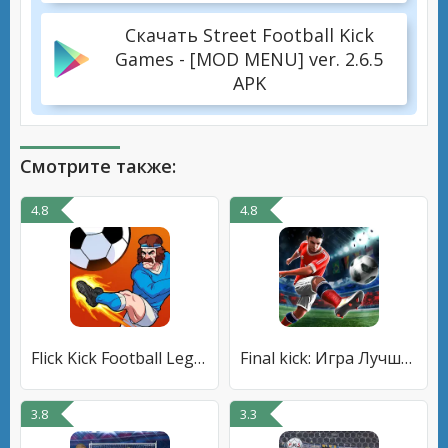
Скачать Street Football Kick
Games - [MOD MENU] ver. 2.6.5
APK
Смотрите также:
4.8
4.8
Flick Kick Football Legends
Final kick: Игра Лучший футбол
3.8
3.3