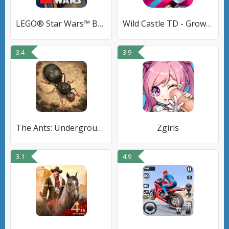
LEGO® Star Wars™ Battles: PVP
Wild Castle TD - Grow Empire
3.4
3.9
The Ants: Underground Kingdom
Zgirls
3.1
4.9