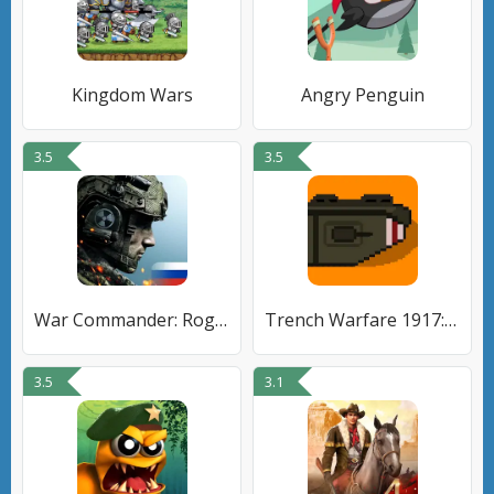
Kingdom Wars
Angry Penguin
3.5
3.5
War Commander: Rogue Assault
Trench Warfare 1917: WW1 RTS
3.5
3.1