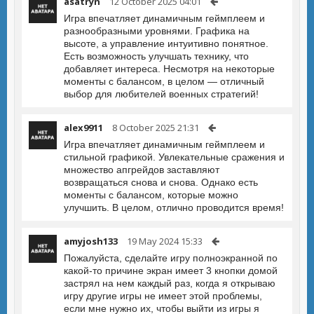
asatryn
12 October 2025 04:01
Игра впечатляет динамичным геймплеем и
разнообразными уровнями. Графика на
высоте, а управление интуитивно понятное.
Есть возможность улучшать технику, что
добавляет интереса. Несмотря на некоторые
моменты с балансом, в целом — отличный
выбор для любителей военных стратегий!
alex9911
8 October 2025 21:31
Игра впечатляет динамичным геймплеем и
стильной графикой. Увлекательные сражения и
множество апгрейдов заставляют
возвращаться снова и снова. Однако есть
моменты с балансом, которые можно
улучшить. В целом, отлично проводится время!
amyjosh133
19 May 2024 15:33
Пожалуйста, сделайте игру полноэкранной по
какой-то причине экран имеет 3 кнопки домой
застрял на нем каждый раз, когда я открываю
игру другие игры не имеет этой проблемы,
если мне нужно их, чтобы выйти из игры я