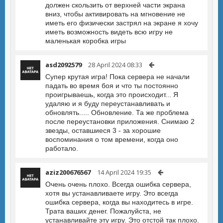
должен скользить от верхней части экрана
вниз, чтобы активировать на мгновение не
иметь его физически застрял на экране я хочу
иметь возможность видеть всю игру не
маленькая коробка игры
asd2092579
28 April 2024 08:33
Супер крутая игра! Пока сервера не начали
падать во время боя и что ты постоянно
проигрываешь, когда это происходит... Я
удаляю и я буду переустанавливать и
обновлять..... Обновление. Та же проблема
после переустановки приложения. Снимаю 2
звезды, оставшиеся 3 - за хорошие
воспоминания о том времени, когда оно
работало.
aziz200676567
14 April 2024 19:35
Очень очень плохо. Всегда ошибка сервера,
хотя вы устанавливаете игру. Это всегда
ошибка сервера, когда вы находитесь в игре.
Трата ваших денег. Пожалуйста, не
устанавливайте эту игру. Это отстой так плохо.