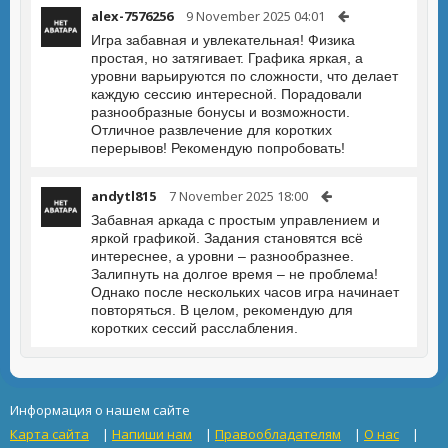
alex-7576256
9 November 2025 04:01
Игра забавная и увлекательная! Физика
простая, но затягивает. Графика яркая, а
уровни варьируются по сложности, что делает
каждую сессию интересной. Порадовали
разнообразные бонусы и возможности.
Отличное развлечение для коротких
перерывов! Рекомендую попробовать!
andytl815
7 November 2025 18:00
Забавная аркада с простым управлением и
яркой графикой. Задания становятся всё
интереснее, а уровни – разнообразнее.
Залипнуть на долгое время – не проблема!
Однако после нескольких часов игра начинает
повторяться. В целом, рекомендую для
коротких сессий расслабления.
Информация о нашем сайте
Карта сайта
|
Напиши нам
|
Правообладателям
|
О нас
|