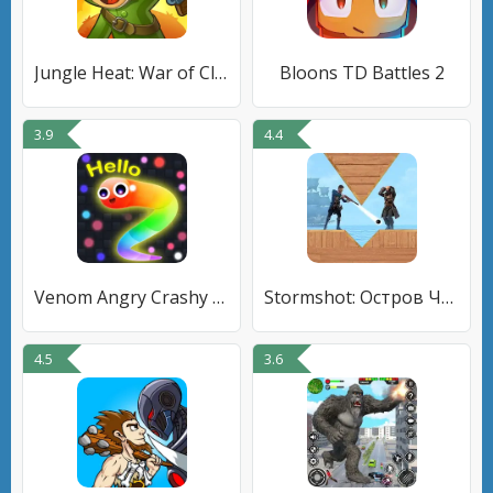
Jungle Heat: War of Clans
Bloons TD Battles 2
3.9
4.4
Venom Angry Crashy Rush Online
Stormshot: Остров Черепа
4.5
3.6