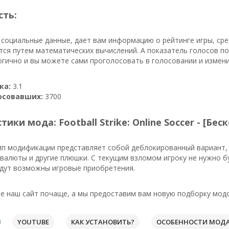
сть:
 социальные данные, дает вам информацию о рейтинге игры, ср
тся путем математических вычислений. А показатель голосов п
огично и вы можете сами проголосовать в голосовании и измен
ка:
3.1
осовавших:
3700
тики мода: Football Strike: Online Soccer - [Б
ип модификации представляет собой деблокированный вариант, 
валюты и другие плюшки. С текущим взломом игроку не нужно б
удут возможны игровые приобретения.
 наш сайт почаще, а мы предоставим вам новую подборку модо
YOUTUBE
КАК УСТАНОВИТЬ?
ОСОБЕННОСТИ МОД