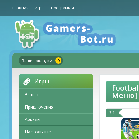
Главная
Игры
Программы
Ваши закладки
0
Игры
Footba
Меню]
Экшен
Приключения
3.1
Аркады
Настольные