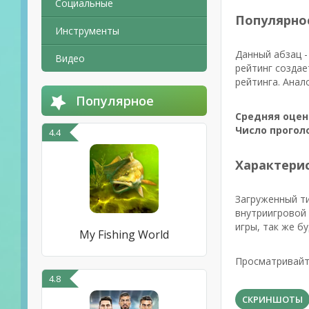
Социальные
Популярно
Инструменты
Данный абзац -
Видео
рейтинг создае
рейтинга. Анал
Популярное
Средняя оцен
Число прогол
4.4
Характерис
Загруженный т
внутриигровой 
игры, так же б
My Fishing World
Просматривайте
4.8
СКРИНШОТЫ