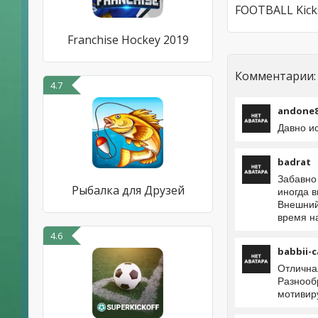
Franchise Hockey 2019
Комментарии:
4.7
andone8
Давно ис
badrat
Забавно
Рыбалка для Друзей
иногда 
Внешний 
время н
4.6
babbii-c
Отлична
Разнооб
мотивир