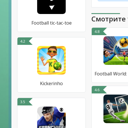
Смотрите 
Football tic-tac-toe
4.8
4.2
Kickerinho
4.6
3.5