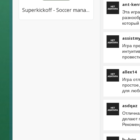
ant-ken
Superkickoff - Soccer manager
Эта игр
разнооб
который 
assistm
Игра пр
интуити
провест
allex14
Игра от
простое
для люб
asdqaz
Отлична
делают 
Рекоменд
b--boy