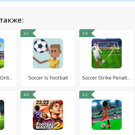
также:
3.2
3.8
Football World: Online Soccer
Soccer Is Football
Soccer Strike Penalty Kick
4.9
3.2