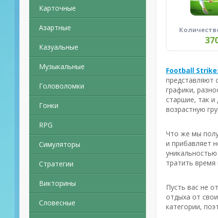
Карточные
Азартные
Количеств
37
Казуальные
Музыкальные
Football Strik
представляют 
Головоломки
графики, разно
старшие, так и
Гонки
возрастную гру
RPG
Что же мы полу
и прибавляет н
Симуляторы
уникальностью 
тратить время 
Стратегии
Викторины
Пусть вас не 
отдыха от свои
Словесные
категории, поэ