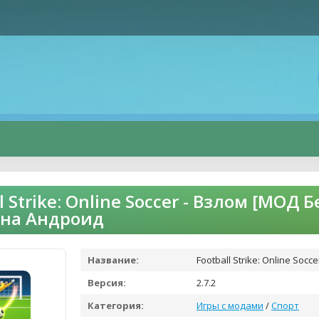
ll Strike: Online Soccer - Взлом [МО
 на Андроид
Название:
Football Strike: Online Socc
Версия:
2.7.2
Категория:
Игры с модами
/
Спорт