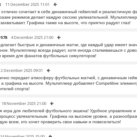
t
11 December 2025 11:01
а отлично сочетает в себе динамичный геймплей и реалистичную фи
разие режимов делает каждую сессию увлекательной. Мультиплее
захватывает. Графика также на высоте, что приятно радует глаз!
y578
4 December 2025 21:00
едлагает быстрые и динамичные матчи, где каждый удар имеет зна
вное. Мультиплеер всегда радует, хотя иногда сталкиваешься с до
и время для фанатов футбольных симуляторов!
2 December 2025 09:01
лично передает атмосферу футбольных матчей, с динамичным ге
, а графика на высоте. Мультиплеер добавляет Competitive элемен
ителей спорта!
18 November 2025 21:00
я игра для любителей футбольного экшена! Удобное управление и в
процесс увлекательным. Графика на высоком уровне, а разнообрази
ую всем, кто хочет проверить свои навыки и повеселиться!
14 November 2025 15:00