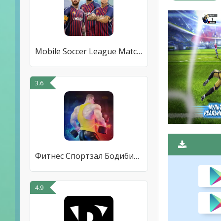
Mobile Soccer League Match 202
3.6
Фитнес Спортзал Бодибилдинг
4.9