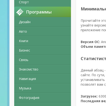
Спорт
Минимальн
Программы
Прочитайте это
Дизайн
узнайте версию
приложение поп
Авто
Книги
Версия ОС:
And
Объем памят
Бизнес
Статистис
Связь
Знакомство
Данный абзац -
сайте. По сути,
Навигация
устанавливать 
позволят вам с
Музыка
Загрузок:
6300
Фотография
Последняя ве