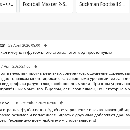
FOOTBALL Kicks - Футбол Strike
Football Master 2-Soccer Star
Stickman Football Strike Games
23
28 April 2026 08:00
кал имбу для футбольного стрима, этот мод просто пушка!
7 April 2026 21:00
 бить пенальти против реальных соперников, ощущение соревноват
выдаёт слишком много игроков с завышенными уровнями, из-за чего
вид графики радует глаз, особенно анимации. При этом управление
апряжённых моментов. В целом, есть свои плюсы, но некоторые мо
az349
16 December 2025 02:00
я игра для футболистов! Удобное управление и захватывающий иг
разие режимов и возможность играть с друзьями добавляют драйва
ует. Рекомендую всем любителям спортивных игр!