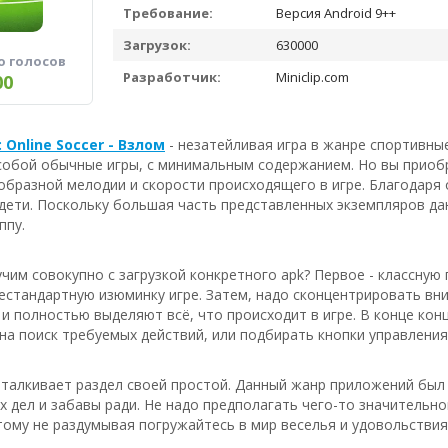
Требование:
Версия Android 9++
Загрузок:
630000
о голосов
Разработчик:
Miniclip.com
00
e: Online Soccer - Взлом
- незатейливая игра в жанре спортивны
собой обычные игры, с минимальным содержанием. Но вы приоб
образной мелодии и скорости происходящего в игре. Благодаря 
 дети. Поскольку большая часть представленных экземпляров д
ппу.
чим совокупно с загрузкой конкретного apk? Первое - классную
естандартную изюминку игре. Затем, надо сконцентрировать вн
и полностью выделяют всё, что происходит в игре. В конце конц
на поиск требуемых действий, или подбирать кнопки управления 
отталкивает раздел своей простой. Данный жанр приложений бы
х дел и забавы ради. Не надо предполагать чего-то значительн
тому не раздумывая погружайтесь в мир веселья и удовольствия