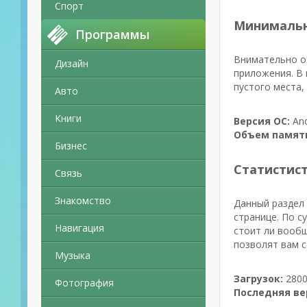
Спорт
Минимальн
Программы
Внимательно от
Дизайн
приложения. В
пустого места,
Авто
Книги
Версия ОС:
And
Объем памят
Бизнес
Статистис
Связь
Знакомство
Данный раздел 
странице. По с
Навигация
стоит ли вообщ
позволят вам с
Музыка
Загрузок:
2800
Фотография
Последняя ве