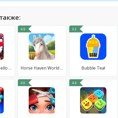
также:
4.9
3.2
Звезда моды Hello Kitty
Horse Haven World Adventures
Bubble Tea!
4.6
4.4