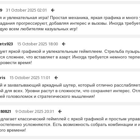
9
31 October 2025 02:01
я и увлекательная игра! Простая механика, яркая графика и мног
адания прогрессируют, добавляя интерес и вызовы. Иногда требует
дую всем любителям казуальных игр!
ets923
15 October 2025 18:00
дует яркой графикой и увлекательным геймплеем. Стрельба пузырь
ся сложнее, что вставляет в азарт. Иногда требуется немного тер
провести время!
ris
15 October 2025 11:01
й и захватывающий аркадный шутер, который отлично расслабляет.
й для всех. Уровни растут в сложности, что сохраняет интерес. О
ей головоломок и стратегического мышления!
n80821
9 October 2025 20:31
едлагает классический геймплей с яркой графикой и простым управ
постепенно усложняются. Есть возможность собрать комбинации и 
ого времени!