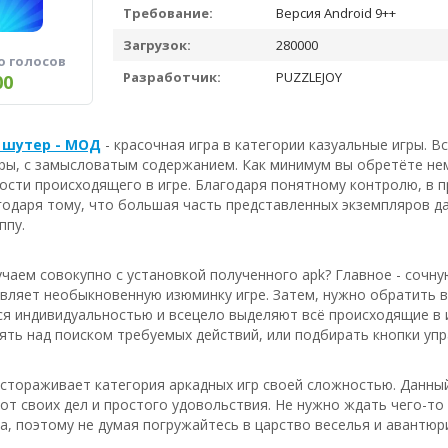
Требование:
Версия Android 9++
Загрузок:
280000
о голосов
Разработчик:
PUZZLEJOY
00
 шутер - МОД
- красочная игра в категории казуальные игры. 
ры, с замысловатым содержанием. Как минимум вы обретёте нем
ости происходящего в игре. Благодаря понятному контролю, в 
агодаря тому, что большая часть представленных экземпляров 
ппу.
чаем совокупно с установкой полученного apk? Главное - сочну
авляет необыкновенную изюминку игре. Затем, нужно обратить 
я индивидуальностью и всецело выделяют всё происходящие в иг
ть над поиском требуемых действий, или подбирать кнопки упра
астораживает категория аркадных игр своей сложностью. Данны
 от своих дел и простого удовольствия. Не нужно ждать чего-т
а, поэтому не думая погружайтесь в царство веселья и авантюр