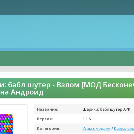
: бабл шутер - Взлом [МОД Бескон
 на Андроид
Название:
Шарики: бабл шутер APK
Версия:
1.1.6
Категория:
Игры с модами
/
Казуальн