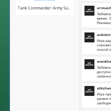
Tank Commander: Army Survival
artmax3
Забавна
время. З
Рекомен
asdubin
Игра ра
становят
способ 
avenkha
Забавны
доступно
любител
alikzha
Игра пр
уровни 
свободн