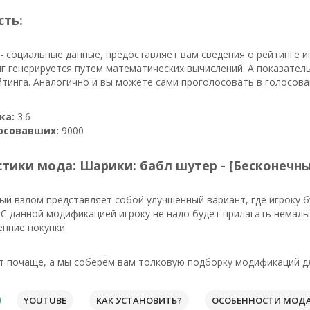
сть:
- социальные данные, предоставляет вам сведения о рейтинге 
г генерируется путем математических вычислений. А показател
йтинга. Аналогично и вы можете сами проголосовать в голосова
ка:
3.6
осовавших:
9000
тики мода: Шарики: бабл шутер - [Бесконечн
й взлом представляет собой улучшенный вариант, где игроку б
С данной модификацией игроку не надо будет прилагать немалы
нние покупки.
т почаще, а мы соберём вам толковую подборку модификаций дл
YOUTUBE
КАК УСТАНОВИТЬ?
ОСОБЕННОСТИ МОД