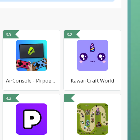
3.5
3.2
AirConsole - Игровая консоль
Kawaii Craft World
4.3