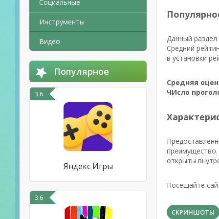
Социальные
Популярно
Инструменты
Данный раздел 
Видео
Средний рейтин
в установки ре
Популярное
Средняя оцен
ЧИсло прогол
3.6
Характерис
Предоставленны
преимущество. 
открыты внутре
Яндекс Игры
Посещайте сай
3.6
СКРИНШОТЫ