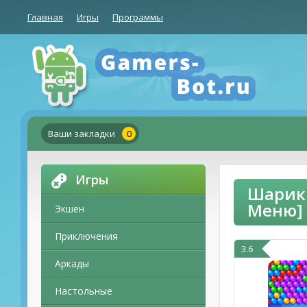
Главная
Игры
Программы
Ваши закладки
0
Игры
Шарики
Меню]
Экшен
Приключения
3.6
Аркады
Настольные