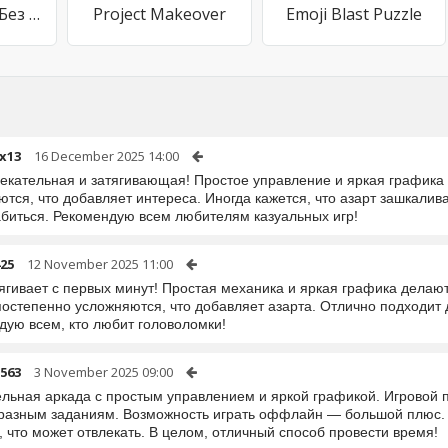
Шарики Игры Без Интернета
Project Makeover
Emoji Blast Puzzle
x13
16 December 2025 14:00
лекательная и затягивающая! Простое управление и яркая график
тся, что добавляет интереса. Иногда кажется, что азарт зашкалива
абиться. Рекомендую всем любителям казуальных игр!
25
12 November 2025 11:00
тягивает с первых минут! Простая механика и яркая графика делаю
остепенно усложняются, что добавляет азарта. Отлично подходит д
дую всем, кто любит головоломки!
563
3 November 2025 09:00
ельная аркада с простым управлением и яркой графикой. Игровой п
разным заданиям. Возможность играть оффлайн — большой плюс. 
 что может отвлекать. В целом, отличный способ провести время!