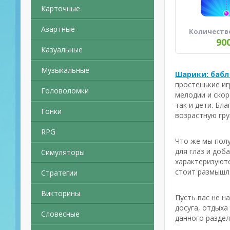
Карточные
Азартные
Количеств
90
Казуальные
Музыкальные
Шарики: бабл
простенькие иг
Головоломки
мелодии и скор
так и дети. Бл
Гонки
возрастную гру
RPG
Что же мы полу
для глаз и доб
Симуляторы
характеризуютс
стоит размышля
Стратегии
Викторины
Пусть вас не н
досуга, отдыха
Словесные
данного раздел