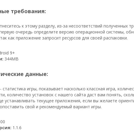
ые требования:
неситесь к этому разделу, из-за несоответствий полученных т
 первую очередь определите версию операционной системы, обн
 так как приложение запросит ресурсов для своей распаковки.
roid 9+
и:
344MB
тические данные:
- статистика игры, показывает насколько классная игра, колич
ути, количество установок с нашего сайта даст вам понять, ско
е устанавливать текущее приложения, если вы желаете ориенти
опоставить свой и рекомендуемый вариант игры.
00
рсия:
1.1.6