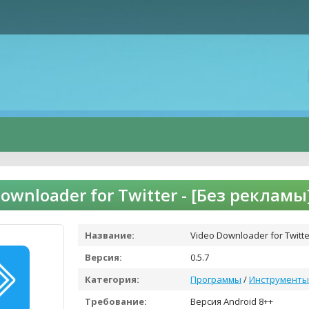
Downloader for Twitter - [Без реклам
Название:
Video Downloader for Twitt
Версия:
0.5.7
Категория:
Программы
/
Инструменты
Требование:
Версия Android 8++