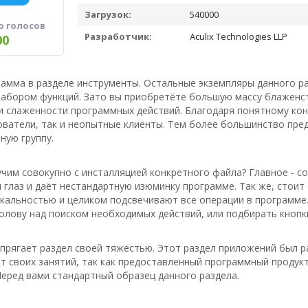
Загрузок:
540000
о голосов
Разработчик:
Aculix Technologies LLP
00
рамма в разделе инструменты. Остальные экземпляры данного р
абором функций. Зато вы приобретёте большую массу блаженст
и слаженности программных действий. Благодаря понятному ко
ватели, так и неопытные клиенты. Тем более большинство пре
ную группу.
чим совокупно с инсталляцией конкретного файла? Главное - со
 глаз и даёт нестандартную изюминку программе. Так же, стоит
кальностью и целиком подсвечивают все операции в программе. 
олову над поиском необходимых действий, или подбирать кнопки
апрягает раздел своей тяжестью. Этот раздел приложений был
т своих занятий, так как предоставленный программный продукт
еред вами стандартный образец данного раздела.