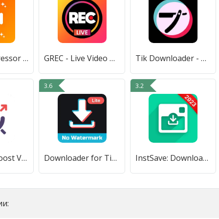
Video Compressor - Reduce Size
GREC - Live Video Recorder
Tik Downloader - Video Scraper
3.6
3.2
SEO Tools Boost Video Rank Tag
Downloader for Tik-Tok(Lite)
InstSave: Downloader for IG
и: