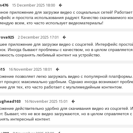
m476
15 December 2025 18:00
ное приложение для загрузки видео с социальных сетей! Работает
фейс и простота использования радуют. Качество скачиваемого кон
мендую всем, кто часто использует видеоматериалы!
rova925
2 December 2025 17:01
шее приложение для загрузки видео с соцсетей. Интерфейс просто
ок. Иногда бывают проблемы с качеством, но в целом справляется 
ожность сохранять любимый контент на устройство.
515
16 November 2025 18:01
ожение позволяет легко загружать видео с популярной платформы.
ет процесс максимально удобным. Однако иногда возникают пробле
ие для тех, кто часто работает с мультимедийным контентом.
ughead103
16 November 2025 15:01
ожение действительно удобно для скачивания видео из соцсетей. И
т. Бывает, что не все видео загружаются, но в целом справляется 
нять интересный контент.