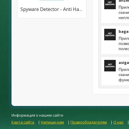
anze
Прило
Spyware Detector - Anti Hacker
скач
непло
baga
Прил
позво
поле
asiga
Прил
скач
функц
Информация о нашем сайте
Карта сайта
|
Напиши нам
|
Правообладателям
|
О нас