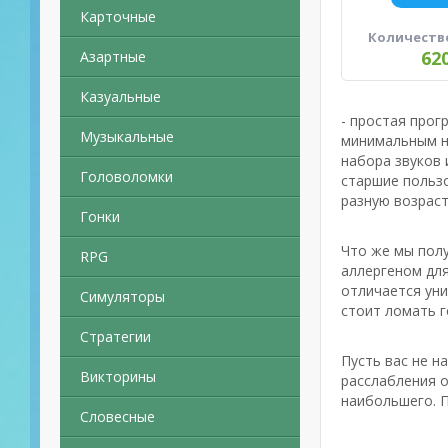
Карточные
Количеств
62
Азартные
Казуальные
- простая прог
Музыкальные
минимальным н
набора звуков 
Головоломки
старшие пользо
разную возраст
Гонки
Что же мы полу
RPG
аллергеном для
отличается уни
Симуляторы
стоит ломать г
Стратегии
Пусть вас не н
Викторины
расслабления о
наибольшего. П
Словесные