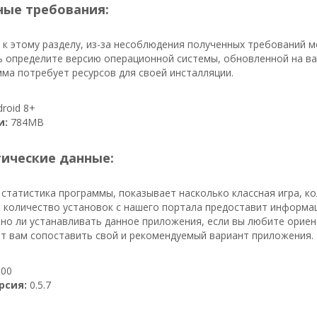
ые требования:
к этому разделу, из-за несоблюдения полученных требований 
ь определите версию операционной системы, обновленной на ва
мма потребует ресурсов для своей инсталляции.
roid 8+
и:
784MB
тические данные:
 статистика программы, показывает насколько классная игра, к
к, количество установок с нашего портала предоставит информа
Нужно ли устанавливать данное приложения, если вы любите орие
т вам сопоставить свой и рекомендуемый вариант приложения.
00
рсия:
0.5.7