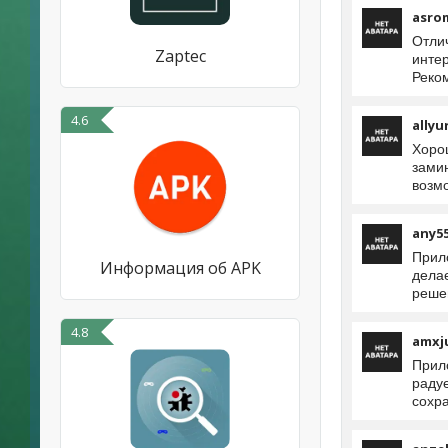
asro
Отлич
Zaptec
интер
Реко
4.6
allyu
Хоро
замин
возм
any5
Прил
Информация об APK
дела
решен
4.8
amxj
Прил
радуе
сохра