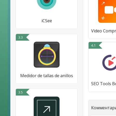
iCSee
3.3
4.1
Medidor de tallas de anillos
3.5
Комментари