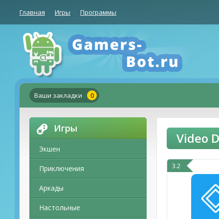
Главная
Игры
Программы
Ваши закладки
0
Игры
Video 
Экшен
3.2
Приключения
Аркады
Настольные