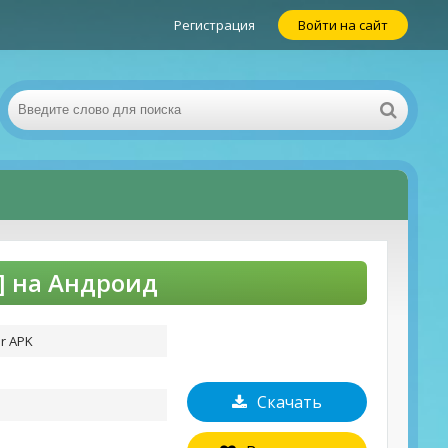
Регистрация
Войти на сайт
ы] на Андроид
er APK
Скачать