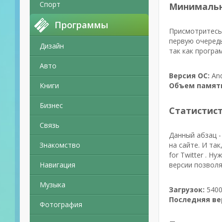
Спорт
Минимальн
Программы
Присмотритесь 
первую очеред
Дизайн
так как програ
Авто
Версия ОС:
And
Книги
Объем памят
Бизнес
Статистис
Связь
Данный абзац -
Знакомство
на сайте. И та
for Twitter . 
Навигация
версии позволя
Музыка
Загрузок:
5400
Последняя ве
Фотография