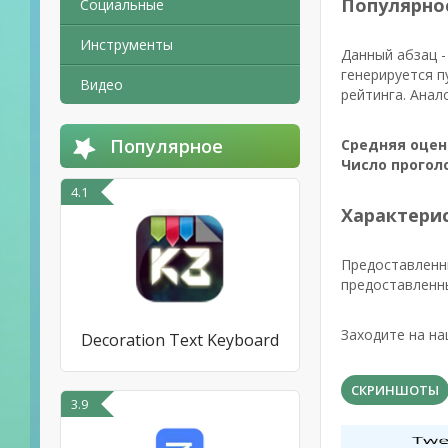
Популярно
Социальные
Инструменты
Данный абзац -
генерируется п
Видео
рейтинга. Анал
Популярное
Средняя оцен
Число прогол
4.1
Характерис
Предоставленны
предоставленн
Заходите на на
Decoration Text Keyboard
СКРИНШОТЫ
3.9