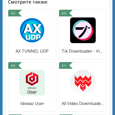
Смотрите также:
4.2
4.6
AX TUNNEL UDP
Tik Downloader - Video Scraper
4.6
3.1
Idowaz User
All Video Downloader: Tube X