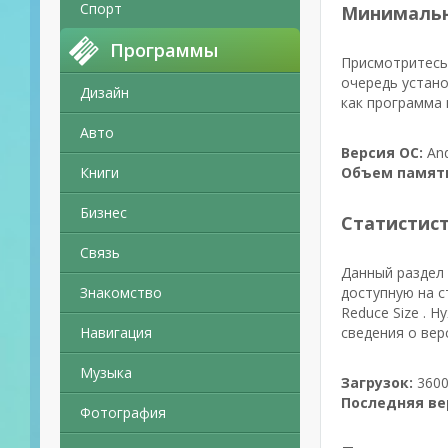
Спорт
Минимальн
Программы
Присмотритесь 
очередь устано
Дизайн
как программа 
Авто
Версия ОС:
And
Книги
Объем памят
Бизнес
Статистис
Связь
Данный раздел 
Знакомство
доступную на с
Reduce Size . 
Навигация
сведения о вер
Музыка
Загрузок:
3600
Последняя ве
Фотография