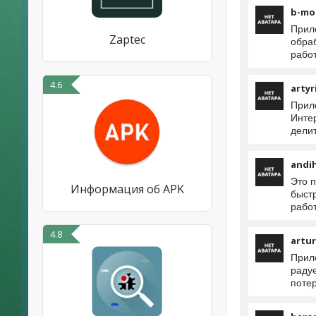
b-mo
Прил
Zaptec
обраб
работ
4.6
artyr
Прило
Интер
делит
andi
Это 
Информация об APK
быст
работ
4.8
artu
Прил
радуе
потер