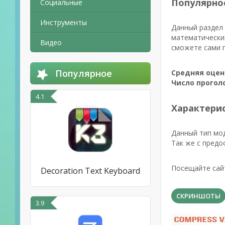
Популярно
Социальные
Инструменты
Данный раздел 
математических
Видео
сможете сами п
Популярное
Средняя оцен
Число прогол
4.1
Характерис
Данный тип мо
Так же с предо
Посещайте сайт
Decoration Text Keyboard
СКРИНШОТЫ
3.9