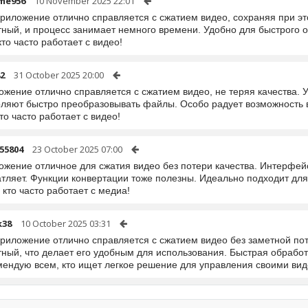
me956
10 November 2025 22:01
приложение отлично справляется с сжатием видео, сохраняя при э
тный, и процесс занимает немного времени. Удобно для быстрого 
кто часто работает с видео!
2
31 October 2025 20:00
ожение отлично справляется с сжатием видео, не теряя качества. 
оляют быстро преобразовывать файлы. Особо радует возможность
кто часто работает с видео!
55804
23 October 2025 07:00
жение отличное для сжатия видео без потери качества. Интерфейс
атляет. Функции конвертации тоже полезны. Идеально подходит дл
 кто часто работает с медиа!
k38
10 October 2025 03:31
приложение отлично справляется с сжатием видео без заметной пот
тный, что делает его удобным для использования. Быстрая обраб
мендую всем, кто ищет легкое решение для управления своими ви