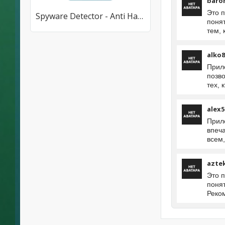
baro
Это 
Spyware Detector - Anti Hacker
поня
тем, 
alko8
Прил
позв
тех, 
alex5
Прило
впеч
всем,
azte
Это 
поня
Реко