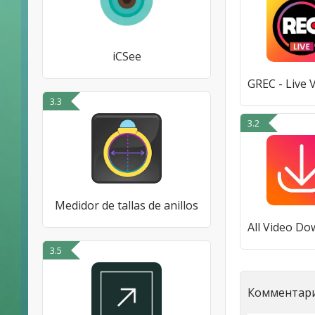
iCSee
3.3
3.2
Medidor de tallas de anillos
3.5
Комментари