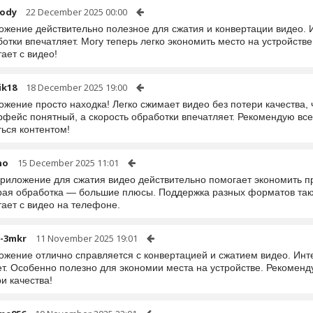
ody
22 December 2025 00:00
ожение действительно полезное для сжатия и конвертации видео. 
отки впечатляет. Могу теперь легко экономить место на устройстве
ает с видео!
ik18
18 December 2025 19:00
жение просто находка! Легко сжимает видео без потери качества,
фейс понятный, а скорость обработки впечатляет. Рекомендую всем
ься контентом!
ho
15 December 2025 11:01
приложение для сжатия видео действительно помогает экономить п
рая обработка — большие плюсы. Поддержка разных форматов также
ает с видео на телефоне.
r-3mkr
11 November 2025 19:01
ожение отлично справляется с конвертацией и сжатием видео. Инт
т. Особенно полезно для экономии места на устройстве. Рекоменду
и качества!