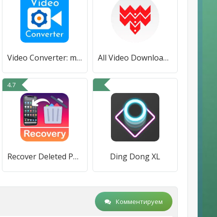
Video Converter: mkv to mp4
All Video Downloader: Tube X
4.7
Recover Deleted Photos & Video
Ding Dong XL
Комментируем