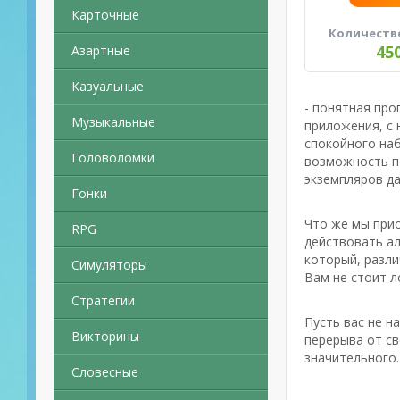
Карточные
Количеств
45
Азартные
Казуальные
- понятная про
Музыкальные
приложения, с
спокойного на
Головоломки
возможность по
экземпляров д
Гонки
Что же мы прио
RPG
действовать ал
который, разли
Симуляторы
Вам не стоит л
Стратегии
Пусть вас не н
Викторины
перерыва от св
значительного.
Словесные