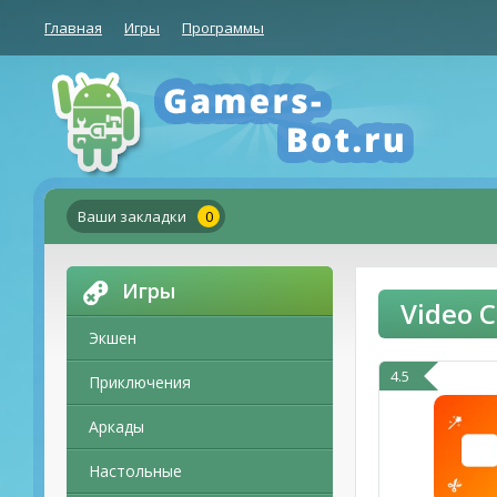
Главная
Игры
Программы
Ваши закладки
0
Игры
Video 
Экшен
4.5
Приключения
Аркады
Настольные