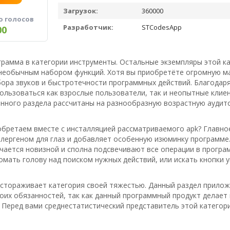
Загрузок:
360000
о голосов
Разработчик:
STCodesApp
00
грамма в категории инструменты. Остальные экземпляры этой 
 необычным набором функций. Хотя вы приобретёте огромную м
бора звуков и быстротечности программных действий. Благода
льзоваться как взрослые пользователи, так и неопытные клиен
анного раздела рассчитаны на разнообразную возрастную аудит
бретаем вместе с инсталляцией рассматриваемого apk? Главное
лергеном для глаз и добавляет особенную изюминку программе.
чается новизной и сполна подсвечивают все операции в програ
омать голову над поиском нужных действий, или искать кнопки у
астораживает категория своей тяжестью. Данный раздел прилож
оих обязанностей, так как данный программный продукт делает
 Перед вами среднестатистический представитель этой категори