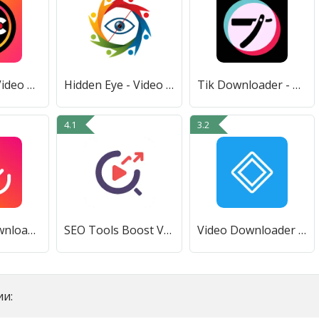
GREC - Live Video Recorder
Hidden Eye - Video Recorder
Tik Downloader - Video Scraper
4.1
3.2
All Video Downloader App
SEO Tools Boost Video Rank Tag
Video Downloader for Twitter
и: