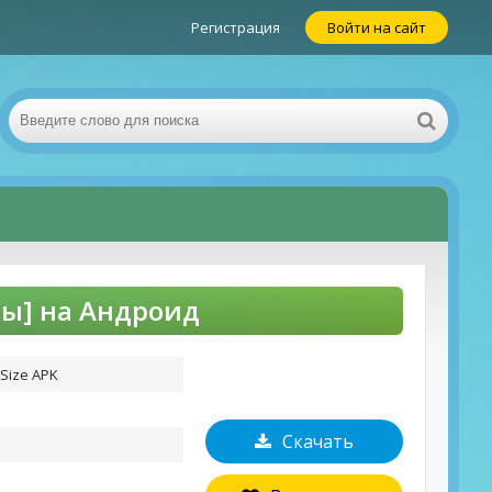
Регистрация
Войти на сайт
амы] на Андроид
Size APK
Скачать