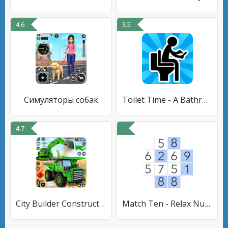
4.6
3.5
Симуляторы собак
Toilet Time - A Bathroom Game
4.7
City Builder Construction Sim
Match Ten - Relax Number Game