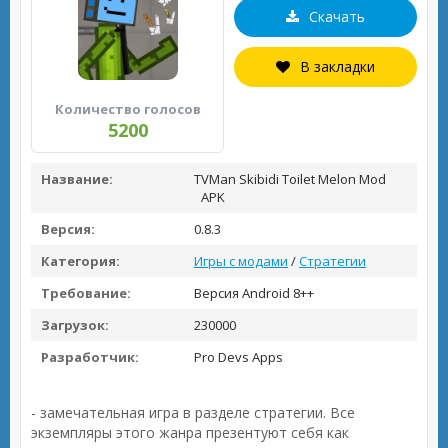
Скачать
В закладки
Количество голосов
5200
Название:
TVMan Skibidi Toilet Melon Mod
APK
Версия:
0.8.3
Категория:
Игры с модами
/
Стратегии
Требование:
Версия Android 8++
Загрузок:
230000
Разработчик:
Pro Devs Apps
- замечательная игра в разделе стратегии. Все
экземпляры этого жанра презентуют себя как