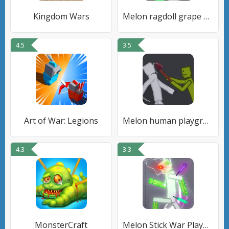
Kingdom Wars
Melon ragdoll grape playground
4.5
3.5
Art of War: Legions
Melon human playground mod
4.3
3.3
MonsterCraft
Melon Stick War Playground