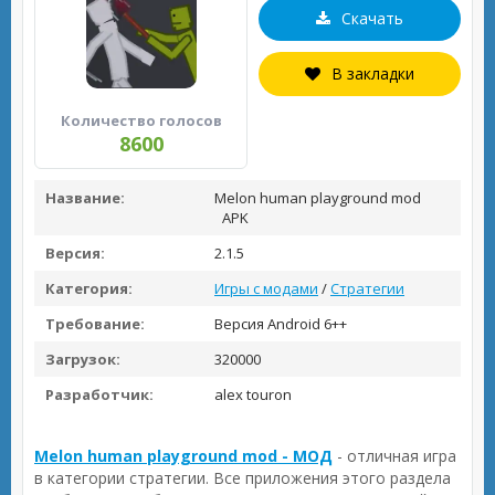
Скачать
В закладки
Количество голосов
8600
Название:
Melon human playground mod
APK
Версия:
2.1.5
Категория:
Игры с модами
/
Стратегии
Требование:
Версия Android 6++
Загрузок:
320000
Разработчик:
alex touron
Melon human playground mod - МОД
- отличная игра
в категории стратегии. Все приложения этого раздела