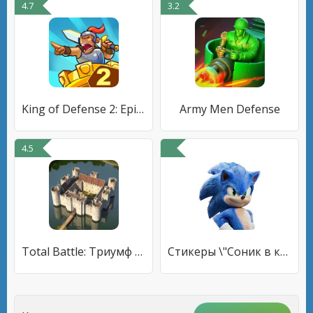
4.7
3.2
King of Defense 2: Epic TD
Army Men Defense
4.5
Total Battle: Триумф Империй
Стикеры \"Соник в кино\"