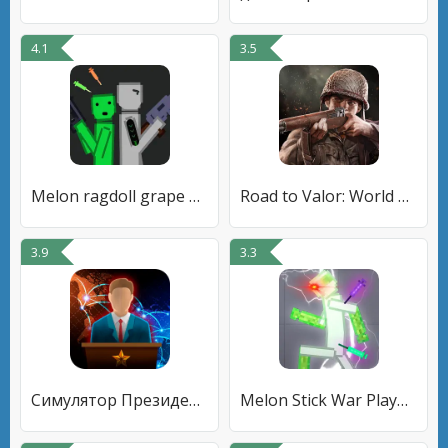
4.1
3.5
Melon ragdoll grape playground
Road to Valor: World War II
3.9
3.3
Симулятор Президента Lite
Melon Stick War Playground