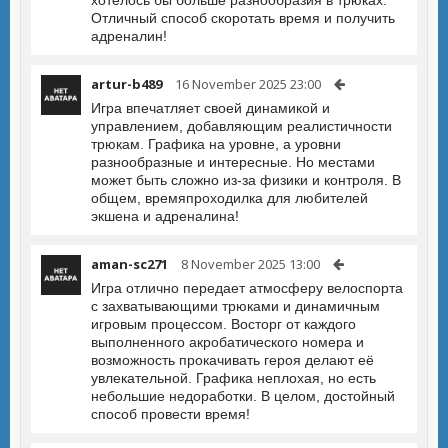
хотелось бы больше разнообразия в трюках.
Отличный способ скоротать время и получить
адреналин!
artur-b489
16 November 2025 23:00
Игра впечатляет своей динамикой и
управлением, добавляющим реалистичности
трюкам. Графика на уровне, а уровни
разнообразные и интересные. Но местами
может быть сложно из-за физики и контроля. В
общем, времяпроходилка для любителей
экшена и адреналина!
aman-sc271
8 November 2025 13:00
Игра отлично передает атмосферу велоспорта
с захватывающими трюками и динамичным
игровым процессом. Восторг от каждого
выполненного акробатического номера и
возможность прокачивать героя делают её
увлекательной. Графика неплохая, но есть
небольшие недоработки. В целом, достойный
способ провести время!