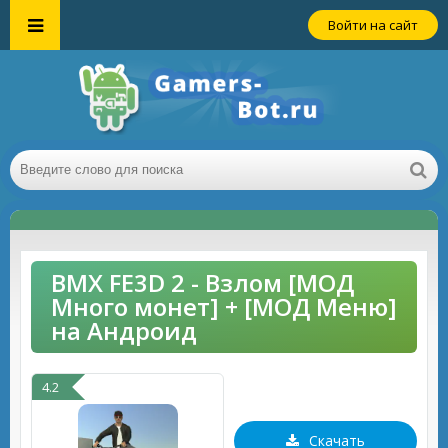
Войти на сайт
BMX FE3D 2 - Взлом [МОД
Много монет] + [МОД Меню]
на Андроид
4.2
Скачать