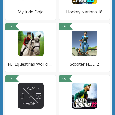
My Judo Dojo
Hockey Nations 18
3.2
3.6
FEI Equestriad World Tour
Scooter FE3D 2
3.6
4.5