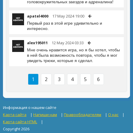
головокружительных заездов и адреналина!
apatel4000
17 May 2024 19:00
Первый раз в этой игре удивительно и
интересно.
alex195011
12 May 2024 03:33
Мне очень нравится игра, но я бы хотел, чтобы
в ней была возможность повтора, чтобы я мог
увидеть трюки, которые я сделал.
1
2
3
4
5
6
Информация о нашем сайте
Карта сайта
|
Напиши нам
|
Правообладателям
|
О нас
|
Карта сайта HTML
|
Copyright 2026