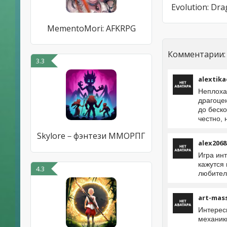
Evolution: Dra
MementoMori: AFKRPG
Комментарии:
3.3
alextika
Неплохая
драгоце
до беск
честно, 
Skylore－фэнтези ММОРПГ
alex2068
Игра ин
кажутся
4.3
любител
art-mas
Интерес
механик