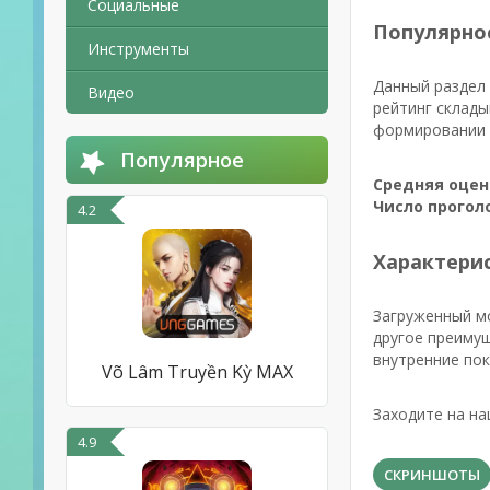
Социальные
Популярно
Инструменты
Данный раздел 
Видео
рейтинг склады
формировании р
Популярное
Средняя оцен
Число прогол
4.2
Характерис
Загруженный мо
другое преимущ
внутренние пок
Võ Lâm Truyền Kỳ MAX
Заходите на на
4.9
СКРИНШОТЫ