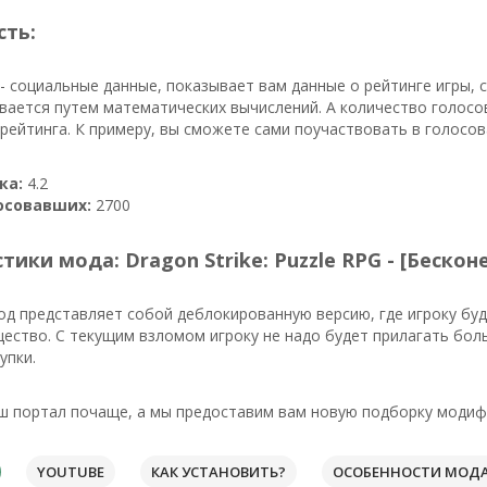
сть:
- социальные данные, показывает вам данные о рейтинге игры,
вается путем математических вычислений. А количество голосо
ейтинга. К примеру, вы сможете сами поучаствовать в голосов
ка:
4.2
осовавших:
2700
тики мода: Dragon Strike: Puzzle RPG - [Беско
д представляет собой деблокированную версию, где игроку бу
ество. С текущим взломом игроку не надо будет прилагать бол
упки.
ш портал почаще, а мы предоставим вам новую подборку модифи
YOUTUBE
КАК УСТАНОВИТЬ?
ОСОБЕННОСТИ МОД