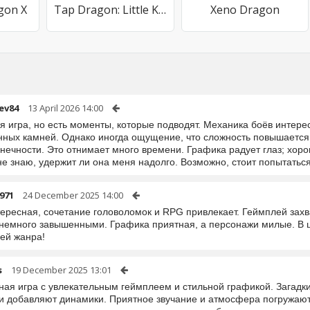
gon X
Tap Dragon: Little Knight Luna
Xeno Dragon
ev84
13 April 2026 14:00
 игра, но есть моменты, которые подводят. Механика боёв интере
нных камней. Однако иногда ощущение, что сложность повышается
онечности. Это отнимает много времени. Графика радует глаз; хор
не знаю, удержит ли она меня надолго. Возможно, стоит попытатьс
971
24 December 2025 14:00
тересная, сочетание головоломок и RPG привлекает. Геймплей захв
 немного завышенными. Графика приятная, а персонажи милые. В
ей жанра!
s
19 December 2025 13:01
ная игра с увлекательным геймплеем и стильной графикой. Загадк
и добавляют динамики. Приятное звучание и атмосфера погружают в