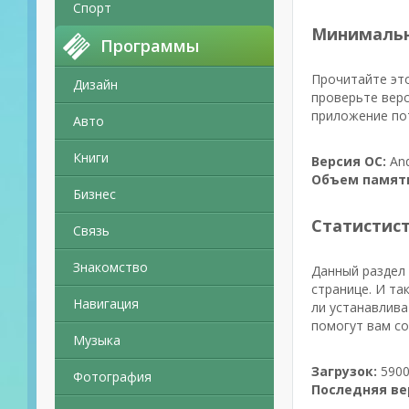
Спорт
Минимальн
Программы
Прочитайте это
Дизайн
проверьте верс
приложение пот
Авто
Книги
Версия ОС:
And
Объем памят
Бизнес
Статистис
Связь
Знакомство
Данный раздел 
странице. И та
Навигация
ли устанавлива
помогут вам со
Музыка
Загрузок:
5900
Фотография
Последняя ве