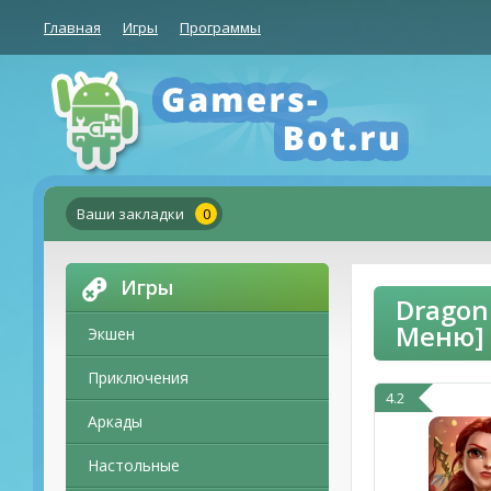
Главная
Игры
Программы
Ваши закладки
0
Игры
Dragon
Меню]
Экшен
Приключения
4.2
Аркады
Настольные