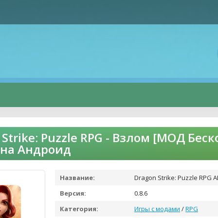
 Strike: Puzzle RPG - Взлом [МОД Бе
 на Андроид
Название:
Dragon Strike: Puzzle RPG 
Версия:
0.8.6
Категория:
Игры с модами
/
RPG