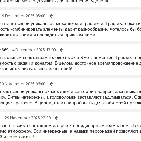
, которые можно улучшить для повышения удобства.
9 December 2025 05:00
чатляет своей уникальной механикой и графикой. Графика яркая и 
ость комбинировать элементы дарит разнообразие. Хотелось бы бо
скоротать время и насладиться приключением!
a369
4 December 2025 13:00
уникальным сочетанием головоломок и RPG-элементов. Графика при
емостью задач и донатом. В целом, достойное времяпровождение 
иков интеллектуальных испытаний!
30 November 2025 06:00
лекает своей уникальной механикой сочетания жанров. Захватыва
ру. Битвы интересны, а головоломки заставляют задумываться. Од
ющие прогресс. В целом, стоит попробовать для любителей приклю
m
29 November 2025 22:00
ивляет своим сочетанием жанров и неординарным геймплеем. Зах
ную атмосферу. Бои интересные, а навыки персонажей позволяют
й и ролевых игр!