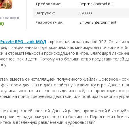
Требование:
Версия Android 8++
Загрузок:
590000
о голосов
Разработчик:
Ember Entertainment
00
: Puzzle RPG - apk МОД
- красочная игра в жанре RPG. Остальн
ры, с закрученным содержанием. Как минимум вы почерпнёте б
и и стремительности происходящего в игре. Благодаря лаконич
летнее, так и дети. Потому что большинство представителей д
ппу.
тём вместе с инсталляцией полученного файла? Основное - соч
актором для глаз и даёт особенную изюминку игре. Далее, на
я уникальностью и всецело выделяют всё, что происходит в игре
время на поиск требуемых действий, или подбирать кнопки управ
угает жанр своей простой. Данный раздел приложений был опубл
вы ради. Не надо ожидать чего-то большего. Перед нами обычны
йтесь в вселенную развлечений и удовольствия.