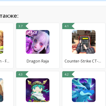
также:
3.7
4.1
Tales of Dragon - Fantasy RPG
Dragon Raja
Counter-Strike CT-GO автоном
4.3
4.2