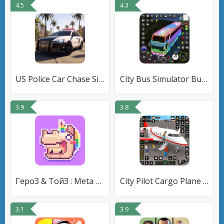
4.5
4.3
US Police Car Chase Simulator
City Bus Simulator Bus Games
3.9
3.8
ГероЗ & ТойЗ : Meta Toy City
City Pilot Cargo Plane Games
3.1
3.9