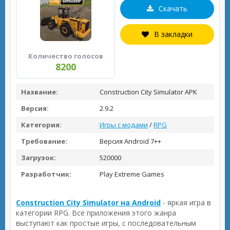
Скачать
В закладки
Количество голосов
8200
Название:
Construction City Simulator APK
Версия:
2.9.2
Категория:
Игры с модами
/
RPG
Требование:
Версия Android 7++
Загрузок:
520000
Разработчик:
Play Extreme Games
Construction City Simulator на Android
- яркая игра в
категории RPG. Все приложения этого жанра
выступают как простые игры, с последовательным