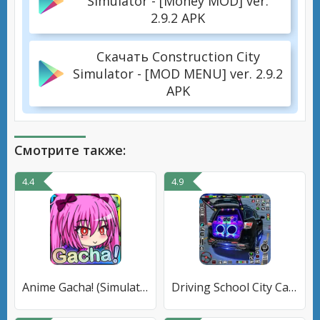
Simulator - [Money MOD] ver.
2.9.2 APK
Скачать Construction City
Simulator - [MOD MENU] ver. 2.9.2
APK
Смотрите также:
4.4
4.9
Anime Gacha! (Simulator & RPG)
Driving School City Car Games