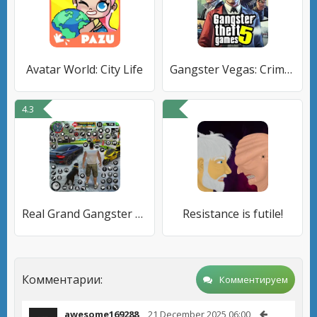
Avatar World: City Life
Gangster Vegas: Crime City War
4.3
Real Grand Gangster Crime City
Resistance is futile!
Комментарии:
Комментируем
awesome169288
21 December 2025 06:00