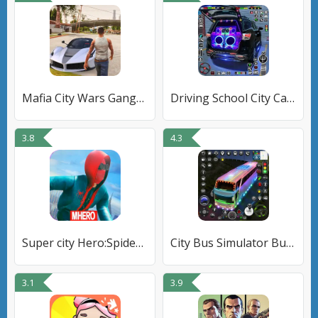
Mafia City Wars Gangster Games
Driving School City Car Games
3.8
4.3
Super city Hero:Spider Game
City Bus Simulator Bus Games
3.1
3.9