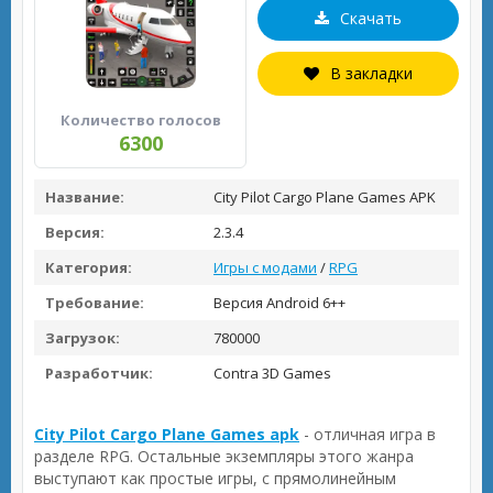
Скачать
В закладки
Количество голосов
6300
Название:
City Pilot Cargo Plane Games APK
Версия:
2.3.4
Категория:
Игры с модами
/
RPG
Требование:
Версия Android 6++
Загрузок:
780000
Разработчик:
Contra 3D Games
City Pilot Cargo Plane Games apk
- отличная игра в
разделе RPG. Остальные экземпляры этого жанра
выступают как простые игры, с прямолинейным