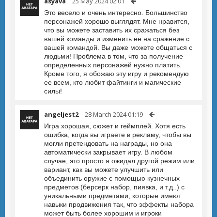
asyava
25 May 2024 02:01
Это весело и очень интересно. Большинство
персонажей хорошо выглядят. Мне нравится,
что вы можете заставить их сражаться без
вашей команды и изменить ее на сражение с
вашей командой. Вы даже можете общаться с
людьми! Проблема в том, что за получение
определенных персонажей нужно платить.
Кроме того, я обожаю эту игру и рекомендую
ее всем, кто любит файтинги и магические
силы!
angeljest2
28 March 2024 01:19
Игра хорошая, сюжет и геймплей. Хотя есть
ошибка, когда вы играете в рекламу, чтобы вы
могли претендовать на награды, но она
автоматически закрывает игру. В любом
случае, это просто я ожидал другой режим или
вариант, как вы можете улучшить или
объединить оружие с помощью кузнечных
предметов (берсерк набор, пиявка, и т.д..) с
уникальными предметами, которые имеют
навыки продвижения так, что эффекты набора
может быть более хорошим и игроки