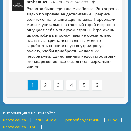
arsham-89
24 January 2024 08:55
Эта игра была сделана с любовью. Это хорошо
видно по уровню ее детализации. Графика
великолепна, а анимация плавна. Персонажи
милы и уникальны, а главный герой искренне
ощущает себя монархом страны. Игра очень
дружелюбна к игрокам, вам не обязательно
платить за кристаллы, ведь вы можете
заработать специальную внутриигровую
валюту, чтобы приобрести желаемых
персонажей. Единственный недостаток игры -
это снаряжение, все остальное - зеркально
чистое.
1
2
3
4
5
6
Информация о нашем сайте
Карта сайта
|
Напиши нам
|
Правообладателям
|
О нас
|
Карта сайта HTML
|