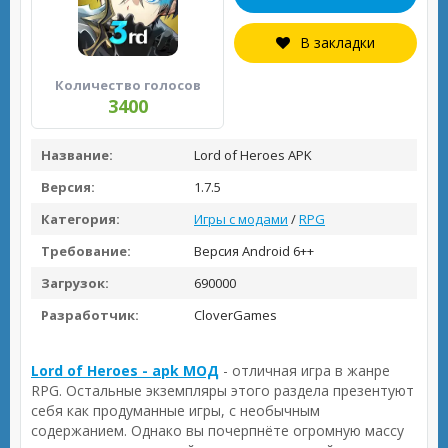
В закладки
Количество голосов
3400
Название:
Lord of Heroes APK
Версия:
1.7.5
Категория:
Игры с модами
/
RPG
Требование:
Версия Android 6++
Загрузок:
690000
Разработчик:
CloverGames
Lord of Heroes - apk МОД
- отличная игра в жанре
RPG. Остальные экземпляры этого раздела презентуют
себя как продуманные игры, с необычным
содержанием. Однако вы почерпнёте огромную массу