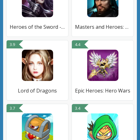
Heroes of the Sword - ММОРПГ
Masters and Heroes: Story RPG
3.9
4.4
Lord of Dragons
Epic Heroes: Hero Wars
3.7
3.4