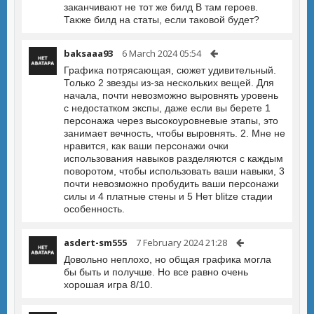
заканчивают не тот же билд В там героев.
Также билд на статы, если таковой будет?
baksaaa93
6 March 2024 05:54
Графика потрясающая, сюжет удивительный.
Только 2 звезды из-за нескольких вещей. Для
начала, почти невозможно выровнять уровень
с недостатком экспы, даже если вы берете 1
персонажа через высокоуровневые этапы, это
занимает вечность, чтобы выровнять. 2. Мне не
нравится, как ваши персонажи очки
использования навыков разделяются с каждым
поворотом, чтобы использовать ваши навыки, 3
почти невозможно пробудить ваши персонажи
силы и 4 платные стены и 5 Нет blitze стадии
особенность.
asdert-sm555
7 February 2024 21:28
Довольно неплохо, но общая графика могла
бы быть и получше. Но все равно очень
хорошая игра 8/10.