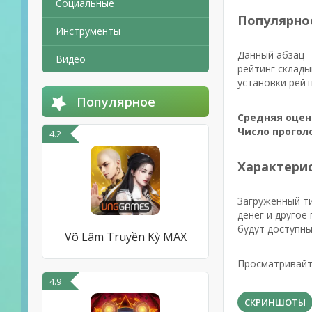
Социальные
Популярно
Инструменты
Данный абзац -
Видео
рейтинг склады
установки рейт
Популярное
Средняя оцен
Число прогол
4.2
Характерис
Загруженный т
денег и другое
будут доступны
Võ Lâm Truyền Kỳ MAX
Просматривайте
4.9
СКРИНШОТЫ