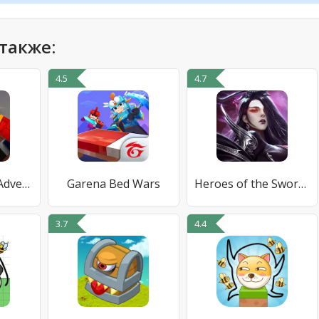
также:
4.5
4.7
Hero Tycoon - Adventures
Garena Bed Wars
Heroes of the Sword - ММОРПГ
3.7
4.4