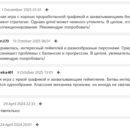
1 December 2025 01:01
ная игра с хорошо проработанной графикой и захватывающими боя
мент стратегии. Однако grind может немного утомлять. В целом, 
оллекционирования. Рекомендую попробовать!
n273
13 October 2025 06:01
нравилась, интересный геймплей и разнообразные персонажи. Граф
возникают проблемы с балансом и прогрессом. В целом, увлекател
комендую попробовать!
eka401
9 October 2025 13:01
я игра с яркой графикой и захватывающим геймплеем. Битвы инте
тся однообразие. Классная механика прокачки, но иногда не хвата
29 April 2024 22:33
ствительно
24 April 2024 20:01