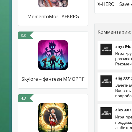
MementoMori: AFKRPG
Комментарии:
3.3
anya94s
Игра кр
развиват
Рекомен
alig3331
Skylore－фэнтези ММОРПГ
Зачетна
Воевать
попробов
4.3
alex9911
Игра пр
продвиж
любителе