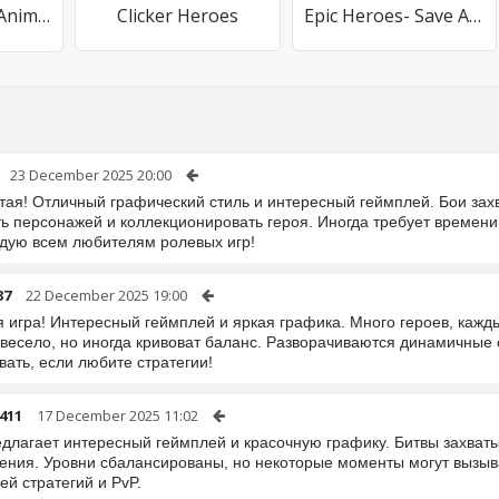
X-HERO：Save Animals
Clicker Heroes
Epic Heroes- Save Animals
23 December 2025 20:00
утая! Отличный графический стиль и интересный геймплей. Бои за
ь персонажей и коллекционировать героя. Иногда требует времени 
дую всем любителям ролевых игр!
37
22 December 2025 19:00
я игра! Интересный геймплей и яркая графика. Много героев, кажд
 весело, но иногда кривоват баланс. Разворачиваются динамичные
ать, если любите стратегии!
411
17 December 2025 11:02
едлагает интересный геймплей и красочную графику. Битвы захват
ения. Уровни сбалансированы, но некоторые моменты могут вызыв
й стратегий и PvP.