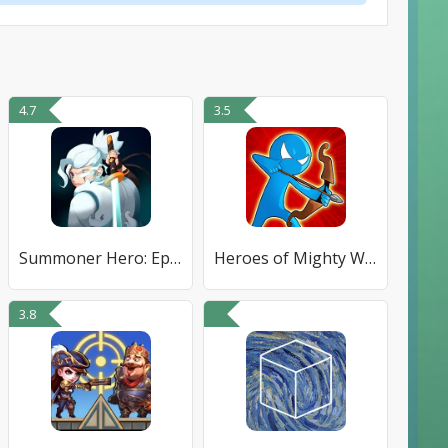
4.7
3.5
Summoner Hero: Epic Battle
Heroes of Mighty Wars
3.8