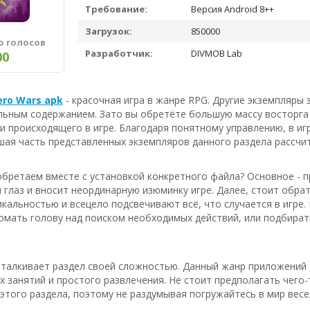
Требование:
Версия Android 8++
Загрузок:
850000
о голосов
Разработчик:
DIVMOB Lab
00
ero Wars apk
- красочная игра в жанре RPG. Другие экземпляры
льным содержанием. Зато вы обретёте большую массу восторга 
 происходящего в игре. Благодаря понятному управлению, в игру
шая часть представленных экземпляров данного раздела рассчи
бретаем вместе с установкой конкретного файла? Основное - п
 глаз и вносит неординарную изюминку игре. Далее, стоит обра
кальностью и всецело подсвечивают всё, что случается в игре.
омать голову над поиском необходимых действий, или подбират
отталкивает раздел своей сложностью. Данный жанр приложений
х занятий и простого развлечения. Не стоит предполагать чего
этого раздела, поэтому не раздумывая погружайтесь в мир весе