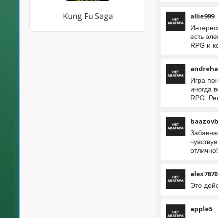
Kung Fu Saga
allie999
Интерес
есть эле
RPG и к
andreha
Игра по
иногда 
RPG. Ре
baazovb
Забавна
чувствуе
отлично!
alex7670
Это дей
apple5