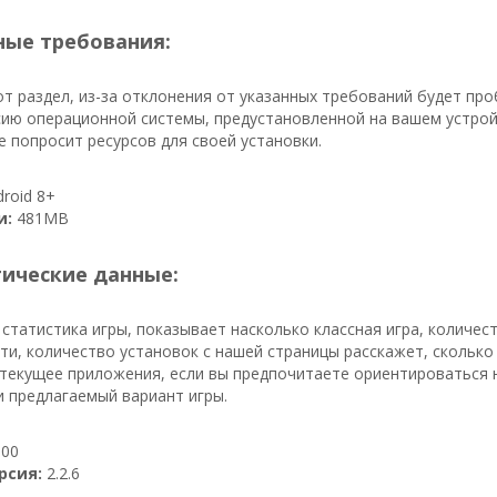
ые требования:
т раздел, из-за отклонения от указанных требований будет пр
ию операционной системы, предустановленной на вашем устрой
 попросит ресурсов для своей установки.
roid 8+
и:
481MB
тические данные:
 статистика игры, показывает насколько классная игра, количес
ути, количество установок с нашей страницы расскажет, сколько 
текущее приложения, если вы предпочитаете ориентироваться н
и предлагаемый вариант игры.
00
рсия:
2.2.6