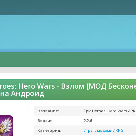
eroes: Hero Wars - Взлом [МОД Беск
 на Андроид
Название:
Epic Heroes: Hero Wars APK
Версия:
2.2.6
Категория:
Игры с модами
/
RPG