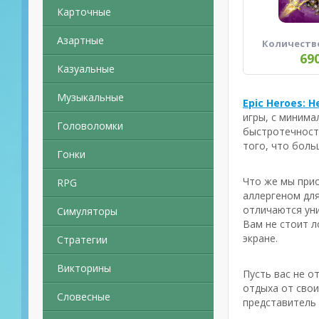
Карточные
Азартные
Количеств
69
Казуальные
Музыкальные
Epic Heroes: H
игры, с минима
Головоломки
быстротечности
того, что боль
Гонки
Что же мы прио
RPG
аллергеном для
отличаются уни
Симуляторы
Вам не стоит л
экране.
Стратегии
Викторины
Пусть вас не 
отдыха от свои
Словесные
представитель 