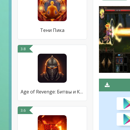
Тени Пика
3.8
Age of Revenge: Битвы и Кланы
3.6