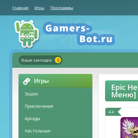
Главная
Игры
Программы
Ваши закладки
0
Игры
Epic H
Меню]
Экшен
Приключения
4.4
Аркады
Настольные