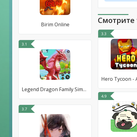
Смотрите 
Birim Online
3.3
3.1
Legend Dragon Family Simulator
4.9
3.7