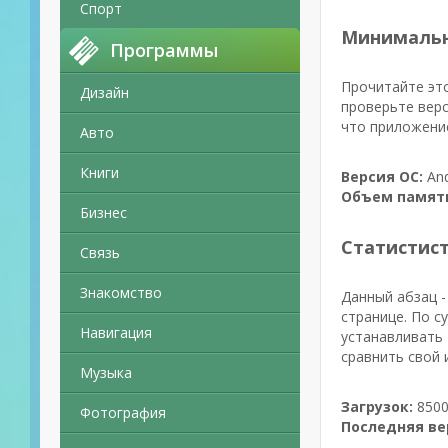
Спорт
Минимальн
Программы
Прочитайте это
Дизайн
проверьте верс
что приложение
Авто
Книги
Версия ОС:
And
Объем памят
Бизнес
Статистис
Связь
Знакомство
Данный абзац -
странице. По с
Навигация
устанавливать 
сравнить свой 
Музыка
Загрузок:
8500
Фотография
Последняя ве