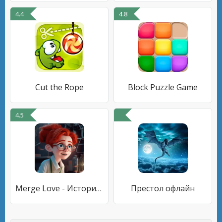
4.4
4.8
Cut the Rope
Block Puzzle Game
4.5
Merge Love - История Отеля
Престол офлайн