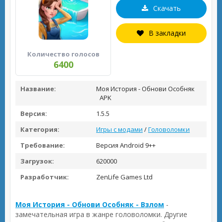
Скачать
В закладки
Количество голосов
6400
Название:
Моя История - Обнови Особняк
APK
Версия:
1.5.5
Категория:
Игры с модами
/
Головоломки
Требование:
Версия Android 9++
Загрузок:
620000
Разработчик:
ZenLife Games Ltd
Моя История - Обнови Особняк - Взлом
-
замечательная игра в жанре головоломки. Другие