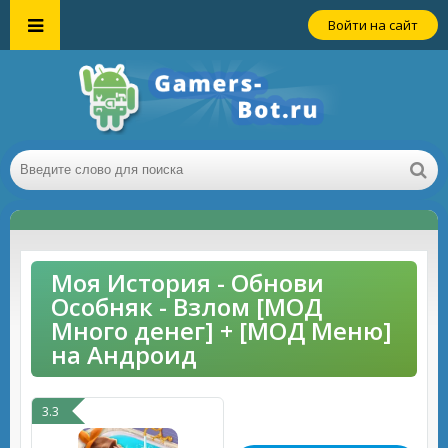
Войти на сайт
Моя История - Обнови
Особняк - Взлом [МОД
Много денег] + [МОД Меню]
на Андроид
3.3