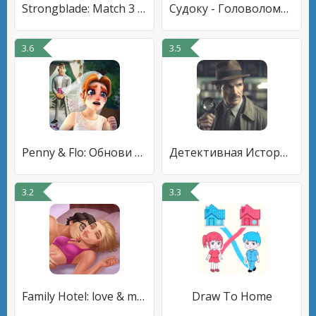
Strongblade: Match 3 Game
Судоку - Головоломки, Sudoku
3.6
3.5
Penny & Flo: Обнови дом
Детективная История: Квест
3.2
3.3
Family Hotel: love & match-3
Draw To Home