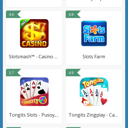
4.6
4.8
Slotsmash™ - Casino Slots Game
Slots Farm
3.7
4.9
Tongits Slots - Pusoy, Lucky9
Tongits Zingplay - Card Game