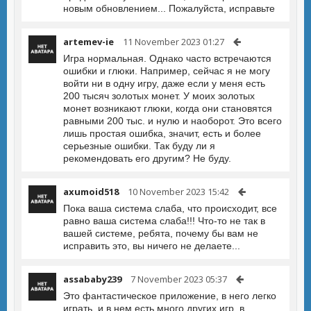
новым обновлением... Пожалуйста, исправьте
artemev-ie
11 November 2023 01:27
Игра нормальная. Однако часто встречаются
ошибки и глюки. Например, сейчас я не могу
войти ни в одну игру, даже если у меня есть
200 тысяч золотых монет. У моих золотых
монет возникают глюки, когда они становятся
равными 200 тыс. и нулю и наоборот. Это всего
лишь простая ошибка, значит, есть и более
серьезные ошибки. Так буду ли я
рекомендовать его другим? Не буду.
axumoid518
10 November 2023 15:42
Пока ваша система слаба, что происходит, все
равно ваша система слаба!!! Что-то не так в
вашей системе, ребята, почему бы вам не
исправить это, вы ничего не делаете...
assababy239
7 November 2023 05:37
Это фантастическое приложение, в него легко
играть, и в нем есть много других игр, в