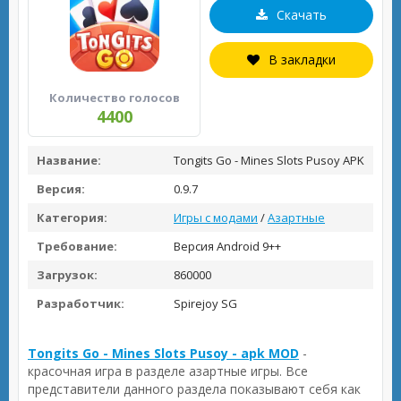
Скачать
В закладки
Количество голосов
4400
Название:
Tongits Go - Mines Slots Pusoy APK
Версия:
0.9.7
Категория:
Игры с модами
/
Азартные
Требование:
Версия Android 9++
Загрузок:
860000
Разработчик:
Spirejoy SG
Tongits Go - Mines Slots Pusoy - apk MOD
-
красочная игра в разделе азартные игры. Все
представители данного раздела показывают себя как