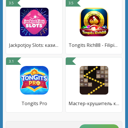
3.5
3.5
Jackpotjoy Slots: казино 777
Tongits Rich88 - Filipino Game
3.1
Tongits Pro
Мастер-крушитель кирпичей