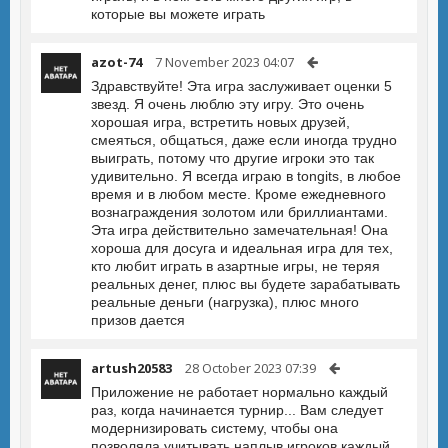
которые вы можете играть
azot-74
7 November 2023 04:07
Здравствуйте! Эта игра заслуживает оценки 5
звезд. Я очень люблю эту игру. Это очень
хорошая игра, встретить новых друзей,
смеяться, общаться, даже если иногда трудно
выиграть, потому что другие игроки это так
удивительно. Я всегда играю в tongits, в любое
время и в любом месте. Кроме ежедневного
вознаграждения золотом или бриллиантами.
Эта игра действительно замечательная! Она
хороша для досуга и идеальная игра для тех,
кто любит играть в азартные игры, не теряя
реальных денег, плюс вы будете зарабатывать
реальные деньги (нагрузка), плюс много
призов дается
artush20583
28 October 2023 07:39
Приложение не работает нормально каждый
раз, когда начинается турнир... Вам следует
модернизировать систему, чтобы она
позволяла учитывать наплыв игроков каждый