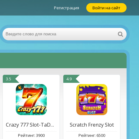
Регистрация
Войти на сайт
3.5
4.9
Crazy 777 Slot-TaDa Games
Scratch Frenzy Slot
Рейтинг: 3900
Рейтинг: 6500