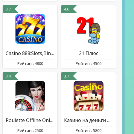
3.7
4.6
Casino 888:Slots,Bingo & Poker
21 Плюс
Рейтинг: 4800
Рейтинг: 4500
3.4
3.7
Roulette Offline Online
Казино на деньги онлайн
Рейтинг: 2500
Рейтинг: 5800