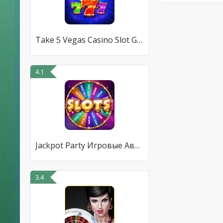
Take 5 Vegas Casino Slot Games
4.1
Jackpot Party Игровые Автоматы
3.4