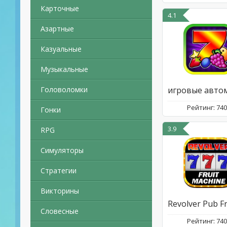
Карточные
4.1
Азартные
Казуальные
Музыкальные
Головоломки
Рейтинг: 74
Гонки
3.9
RPG
Симуляторы
Стратегии
Викторины
Словесные
Рейтинг: 74