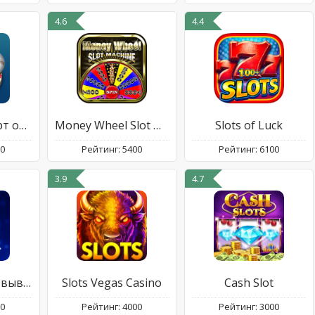
4.6
4.4
Ставки на спорт от Pokerist
Money Wheel Slot Machine Game
Slots of Luck
00
Рейтинг: 5400
Рейтинг: 6100
3.9
4.7
Вегас казино с выводом
Slots Vegas Casino
Cash Slot
00
Рейтинг: 4000
Рейтинг: 3000