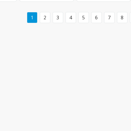
1
2
3
4
5
6
7
8