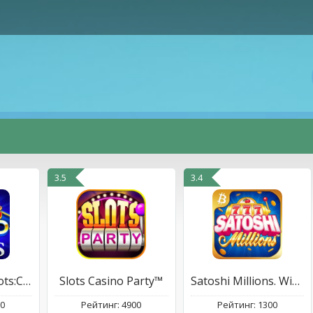
3.5
3.4
Vegas Grand Slots:Casino Games
Slots Casino Party™
Satoshi Millions. Win Bitcoin
00
Рейтинг: 4900
Рейтинг: 1300