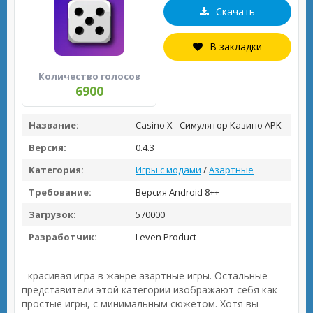
Скачать
В закладки
Количество голосов
6900
Название:
Casino X - Симулятор Казино APK
Версия:
0.4.3
Категория:
Игры с модами
/
Азартные
Требование:
Версия Android 8++
Загрузок:
570000
Разработчик:
Leven Product
- красивая игра в жанре азартные игры. Остальные
представители этой категории изображают себя как
простые игры, с минимальным сюжетом. Хотя вы