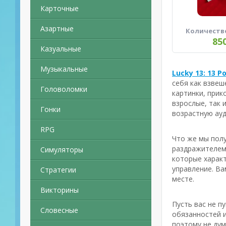
Карточные
Азартные
Количеств
85
Казуальные
Музыкальные
Lucky 13: 13 P
себя как взвеш
Головоломки
картинки, прик
взрослые, так 
Гонки
возрастную ау
RPG
Что же мы полу
раздражителем 
Симуляторы
которые характ
управление. Ва
Стратегии
месте.
Викторины
Пусть вас не п
Словесные
обязанностей и
поэтому не дум