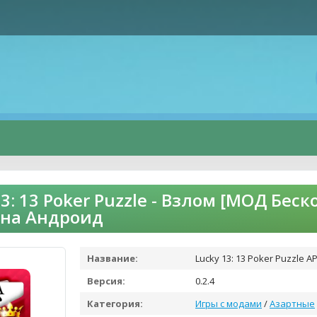
13: 13 Poker Puzzle - Взлом [МОД Бе
 на Андроид
Название:
Lucky 13: 13 Poker Puzzle A
Версия:
0.2.4
Категория:
Игры с модами
/
Азартные