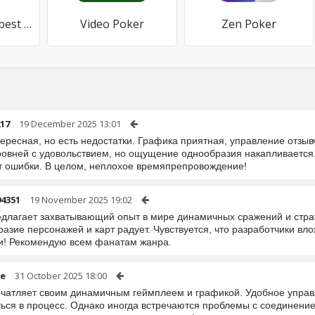
Poker Pocket - best free hold'
Video Poker
Zen Poker
17
19 December 2025 13:01
ересная, но есть недостатки. Графика приятная, управление отзыв
ровней с удовольствием, но ощущение однообразия накапливается.
т ошибки. В целом, неплохое времяпрепровождение!
94351
19 November 2025 19:02
едлагает захватывающий опыт в мире динамичных сражений и страт
азие персонажей и карт радует. Чувствуется, что разработчики вло
и! Рекомендую всем фанатам жанра.
fe
31 October 2025 18:00
ечатляет своим динамичным геймплеем и графикой. Удобное управ
ься в процесс. Однако иногда встречаются проблемы с соединением