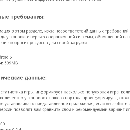
ые требования:
ация в этом разделе, из-за несоответствий данных требований
дь установите версию операционной системы, обновленной на в
ение попросит ресурсов для своей загрузки.
roid 6+
и:
599MB
тические данные:
 статистика игры, информирует насколько популярная игра, кол
, количество установок с нашего портала проинформирует, скольк
е устанавливать представленное приложения, если вы любите о
ерсии позволят вам сравнить свой и рекомендуемый вариант иг
00
рсия:
0.2.4