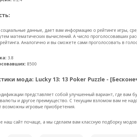
сть:
 социальные данные, дает вам информацию о рейтинге игры, сре
утем математических вычислений. А число проголосовавших рас
ейтинга. Аналогично и вы сможете сами проголосовать в голос
ка:
3.8
осовавших:
8500
тики мода: Lucky 13: 13 Poker Puzzle - [Беско
одификации представляет собой улучшенный вариант, где вам б
валюты и другое преимущество. С текущим взломом вам не над
ут возможны игровые приобретения.
 наш сайт почаще, а мы сделаем вам классную подборку модов 