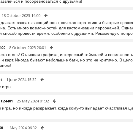
азвлечься и посоревноваться с друзьями!
18 October 2025 14:00
едлагает захватывающий опыт, сочетая стратегию и быстрые сражен
вна. Есть много возможностей для кастомизации персонажей. Одна
й способ провести время, особенно с друзьями. Рекомендую попро
400
8 October 2025 20:01
осто огонь! Отличная графика, интересный геймплей и возможност
и карт. Иногда бывают небольшие баги, но это не критично. В цел
ином!
t
1 June 2024 15:32
 игры.
t24401
25 May 2024 01:32
игра, но иногда раздражает, когда кому-то выпадает счастливая ц
90
1 May 2024 06:32