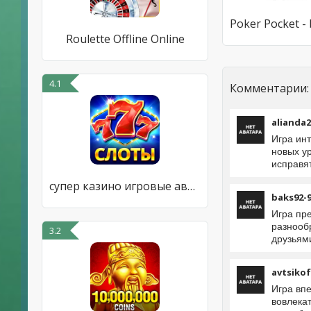
Roulette Offline Online
4.1
Комментарии:
alianda2
Игра инт
новых у
исправя
супер казино игровые автоматы
baks92-
Игра пр
разнообр
3.2
друзьям
avtsiko
Игра вп
вовлекат