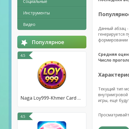
Социальные
Инструменты
Популярно
Видео
Данный абзац -
генерируется п
формировании р
Популярное
Средняя оцен
4.5
Число прогол
Характерис
Текущий тип м
внутриигровой 
Naga Loy999-Khmer Card Games
игры, ещё буд
Просматривайте
4.5