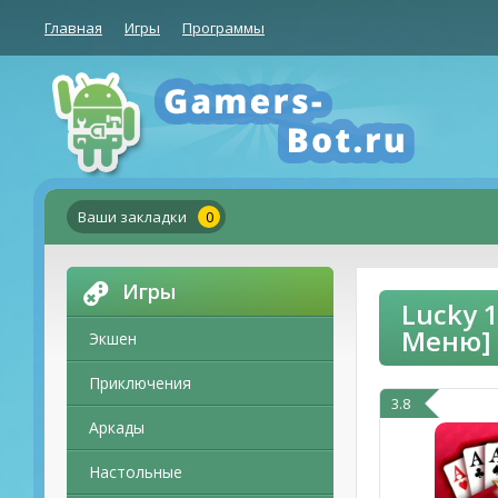
Главная
Игры
Программы
Ваши закладки
0
Игры
Lucky 
Меню]
Экшен
Приключения
3.8
Аркады
Настольные