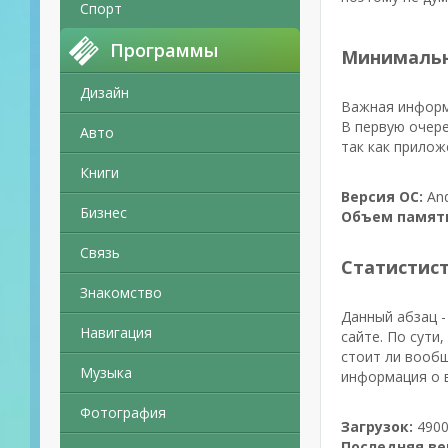
Спорт
Программы
Минимальн
Дизайн
Важная информ
В первую очере
Авто
так как прилож
Книги
Версия ОС:
And
Бизнес
Объем памят
Связь
Статистис
Знакомство
Данный абзац -
Навигация
сайте. По сути
стоит ли вообщ
Музыка
информация о в
Фотография
Загрузок:
4900
Последняя ве