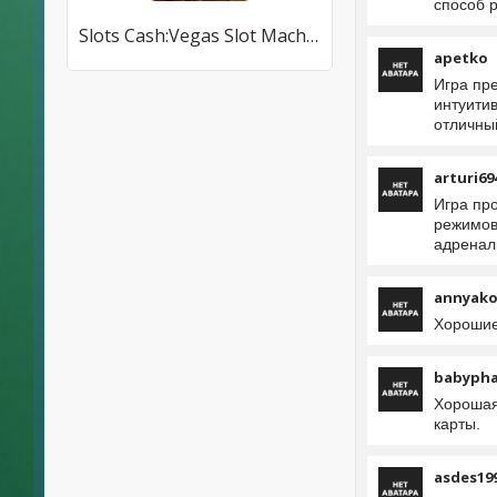
способ р
Slots Cash:Vegas Slot Machines
apetko
Игра пр
интуити
отличны
arturi69
Игра пр
режимов 
адренал
annyako
Хорошие
babypha
Хорошая 
карты.
asdes19