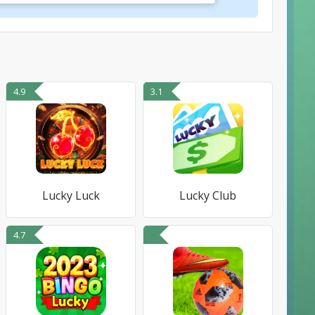
4.9
3.1
Lucky Luck
Lucky Club
4.7