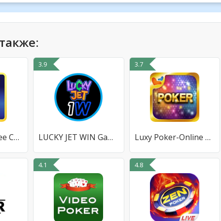
также:
3.9
3.7
Lucky Slots - Free Casino Game
LUCKY JET WIN Games Aviator
Luxy Poker-Online Texas Poker
4.1
4.8