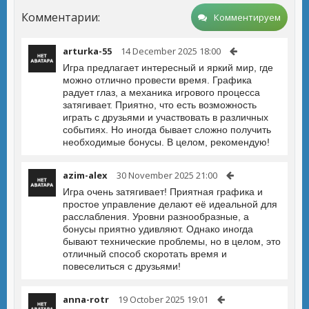
Комментарии:
Комментируем
arturka-55
14 December 2025 18:00
Игра предлагает интересный и яркий мир, где
можно отлично провести время. Графика
радует глаз, а механика игрового процесса
затягивает. Приятно, что есть возможность
играть с друзьями и участвовать в различных
событиях. Но иногда бывает сложно получить
необходимые бонусы. В целом, рекомендую!
azim-alex
30 November 2025 21:00
Игра очень затягивает! Приятная графика и
простое управление делают её идеальной для
расслабления. Уровни разнообразные, а
бонусы приятно удивляют. Однако иногда
бывают технические проблемы, но в целом, это
отличный способ скоротать время и
повеселиться с друзьями!
anna-rotr
19 October 2025 19:01