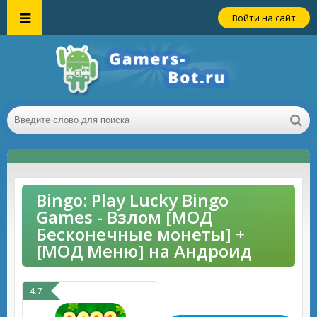
Войти на сайт
Bingo: Play Lucky Bingo
Games - Взлом [МОД
Бесконечные монеты] +
[МОД Меню] на Андроид
4.7