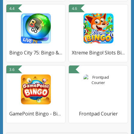
4.4
4.6
Bingo City 75: Bingo & Slots
Xtreme Bingo! Slots Bingo Game
3.6
GamePoint Bingo - Bingo games
Frontpad Courier