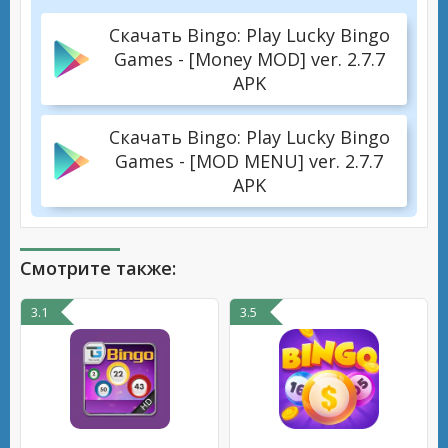
Скачать Bingo: Play Lucky Bingo
Games - [Money MOD] ver. 2.7.7
APK
Скачать Bingo: Play Lucky Bingo
Games - [MOD MENU] ver. 2.7.7
APK
Смотрите также:
3.1
3.5