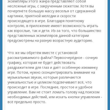
экземпляры этого жанра представляют собой
несложные игры, с закрученным сюжетом. Хотя вы
почерпнёте большую массу веселья от сдержанной
картинки, приятной мелодии и скорости
происходящего в игре. Благодаря понятному
контролю, в приложение имеют возможность играть
как взрослые, так и дети. Из-за того, что большинство
представленных экземпляров данной категории
предусмотрены на разную возрастную аудиторию.
Что же мы обретём вместе с установкой
рассматриваемого файла? Первоочерёдное - сочную
графику, которая не будет действовать
раздражителем для глаз и даёт особенную изюминку
игре. Потом, нужно сконцентрировать внимание на
музыкальных звуках, которые различаются
уникальностью и целиком подсвечивают всё, что
происходит в игре. Последнее, простое и удобное
управление. Вам не стоит ломать голову над поиском
необходимых действий, или искать кнопки управления -
всё предельно просто.