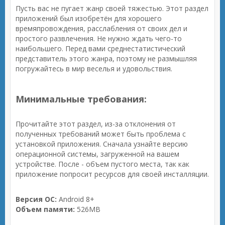
Пусть вас не пугает жанр своей тяжестью. Этот раздел
приложений был изобретён для хорошего
времяпровождения, расслабления от своих дел и
простого развлечения. Не нужно ждать чего-то
наибольшего. Перед вами среднестатистический
представитель этого жанра, поэтому не размышляя
погружайтесь в мир веселья и удовольствия.
Минимальные требования:
Прочитайте этот раздел, из-за отклонения от
полученных требований может быть проблема с
установкой приложения. Сначала узнайте версию
операционной системы, загруженной на вашем
устройстве. После - объем пустого места, так как
приложение попросит ресурсов для своей инсталляции.
Версия ОС:
Android 8+
Объем памяти:
526MB