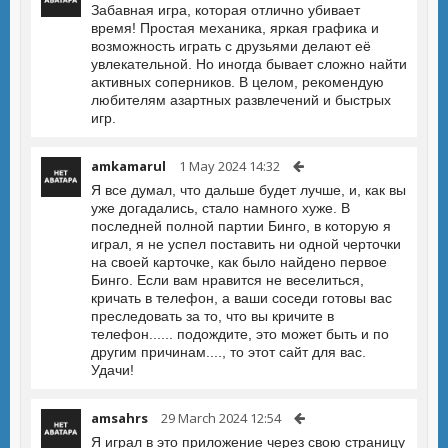
Забавная игра, которая отлично убивает
время! Простая механика, яркая графика и
возможность играть с друзьями делают её
увлекательной. Но иногда бывает сложно найти
активных соперников. В целом, рекомендую
любителям азартных развлечений и быстрых
игр.
amkamarul
1 May 2024 14:32
Я все думал, что дальше будет лучше, и, как вы
уже догадались, стало намного хуже. В
последней полной партии Бинго, в которую я
играл, я не успел поставить ни одной черточки
на своей карточке, как было найдено первое
Бинго. Если вам нравится не веселиться,
кричать в телефон, а ваши соседи готовы вас
преследовать за то, что вы кричите в
телефон...... подождите, это может быть и по
другим причинам...., то этот сайт для вас.
Удачи!
amsahrs
29 March 2024 12:54
Я играл в это приложение через свою страницу