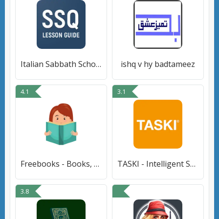
Italian Sabbath School Lesson
ishq v hy badtameez
4.1
3.1
Freebooks - Books, pdf & Epubs
TASKI - Intelligent Solutions
3.8