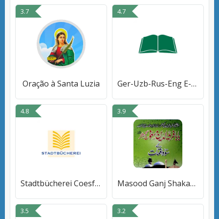
3.7
4.7
Oração à Santa Luzia
Ger-Uzb-Rus-Eng E-Dictionary o
4.8
3.9
Stadtbücherei Coesfeld
Masood Ganj Shakar Ke Waqiat
3.5
3.2