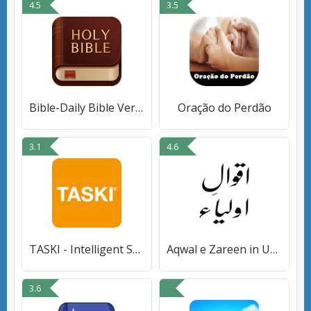
4.5
3.5
Bible-Daily Bible Verse
Oração do Perdão
3.1
4.6
TASKI - Intelligent Solutions
Aqwal e Zareen in Urdu Images
3.6