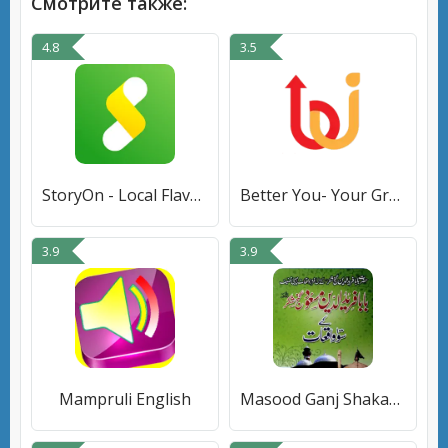
Смотрите также:
4.8
3.5
StoryOn - Local Flavor Novel
Better You- Your Growth Buddy
3.9
3.9
Mampruli English
Masood Ganj Shakar Ke Waqiat