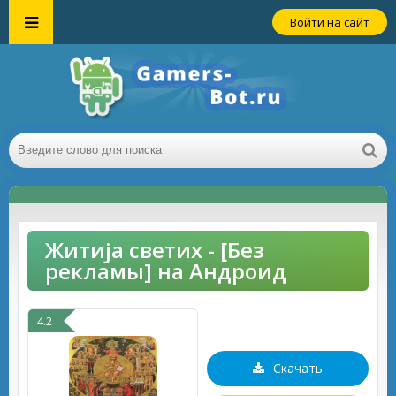
Войти на сайт
Житија светих - [Без
рекламы] на Андроид
4.2
Скачать