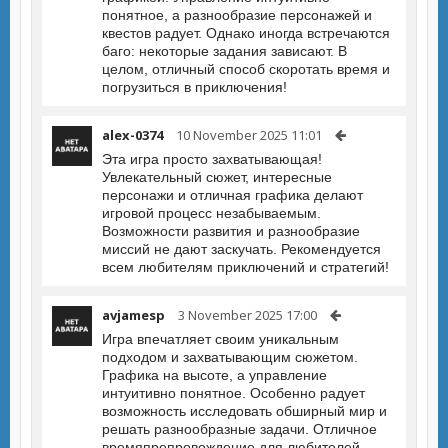
понятное, а разнообразие персонажей и
квестов радует. Однако иногда встречаются
баго: некоторые задания зависают. В
целом, отличный способ скоротать время и
погрузиться в приключения!
alex-0374
10 November 2025 11:01
Эта игра просто захватывающая!
Увлекательный сюжет, интересные
персонажи и отличная графика делают
игровой процесс незабываемым.
Возможности развития и разнообразие
миссий не дают заскучать. Рекомендуется
всем любителям приключений и стратегий!
avjamesp
3 November 2025 17:00
Игра впечатляет своим уникальным
подходом и захватывающим сюжетом.
Графика на высоте, а управление
интуитивно понятное. Особенно радует
возможность исследовать обширный мир и
решать разнообразные задачи. Отличное
времяпрепровождение для любителей