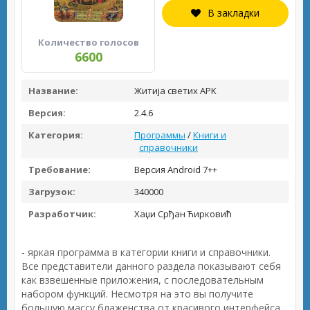
В закладки
Количество голосов
6600
Название:
Житија светих APK
Версия:
2.4.6
Категория:
Программы
/
Книги и
справочники
Требование:
Версия Android 7++
Загрузок:
340000
Разработчик:
Хаџи Срђан Ћирковић
- яркая программа в категории книги и справочники.
Все представители данного раздела показывают себя
как взвешенные приложения, с последовательным
набором функций. Несмотря на это вы получите
большую массу блаженства от красивого интерфейса,