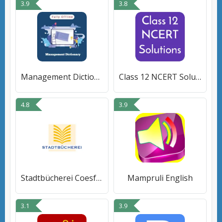
3.9
3.8
Management Dictionary
Class 12 NCERT Solutions
4.8
3.9
Stadtbücherei Coesfeld
Mampruli English
3.1
3.9