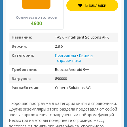
В закладки
Количество голосов
4600
Название:
TASKI - Intelligent Solutions APK
Версия:
2.8.6
Категория:
Программы
/
Книги и
справочники
Требование:
Версия Android 9++
Загрузок:
890000
Разработчик:
Cubera Solutions AG
- хорошая программа в категории книги и справочники.
Другие экземпляры этого раздела представляют собой
зрелые приложения, с закрученным набором функций.
Несмотря на это вы почерпнёте огромную массу
восторга от понятного интерфейса, спокойного