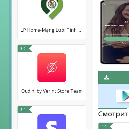
LP Home-Mạng Lưới Tình Báo BĐS
3.9
Qudini by Verint Store Team
3.4
Смотрит
4.4