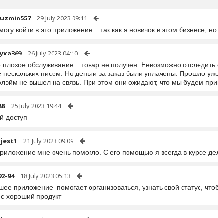
kuzmin557
29 July 2023 09:11
могу войти в это приложение... так как я новичок в этом бизнесе, н
iyxa369
26 July 2023 04:10
 плохое обслуживание... товар не получен. Невозможно отследить 
 нескольких писем. Но деньги за заказ были уплачены. Прошло уж
лэйм не вышел на связь. При этом они ожидают, что мы будем при
88
25 July 2023 19:44
й доступ
jest1
21 July 2023 09:09
приложение мне очень помогло. С его помощью я всегда в курсе де
92-94
18 July 2023 05:13
ее приложение, помогает организоваться, узнать свой статус, чт
ес хороший продукт