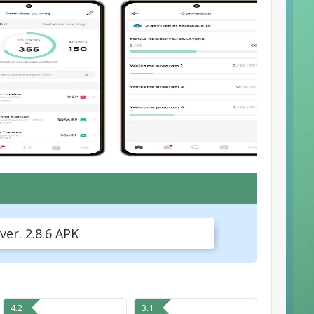
er. 2.8.6 APK
4.2
3.1