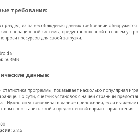
ые требования:
т раздел, из-за несоблюдения данных требований обнаружится
сию операционной системы, предустановленной на вашем устрой
попросит ресурсов для своей загрузки.
roid 8+
и:
563MB
тические данные:
- статистика программы, показывает насколько популярная игра
транице. По сути, счетчик установок с нашей страницы предост
ess . Нужно ли устанавливать данное приложения, если вы желае
ят вам сопоставить свой и предложенный вариант приложения.
00
рсия:
2.8.6