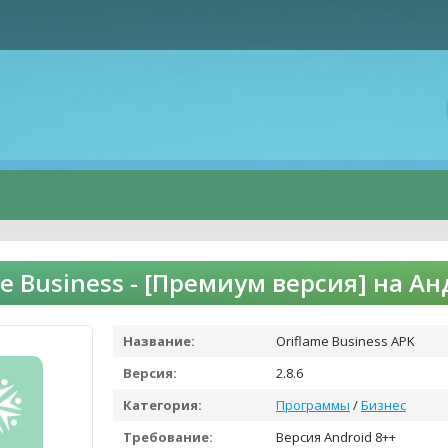
me Business - [Премиум версия] на А
Название:
Oriflame Business APK
Версия:
2.8.6
Категория:
Программы
/
Бизнес
Требование:
Версия Android 8++