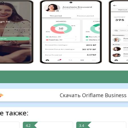
Скачать Oriflame Business v
е также:
4.2
3.4