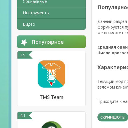
Социальные
Популярно
Инструменты
Данный раздел 
Видео
формируется пу
же вы можете с
Популярное
Средняя оцен
Число прогол
3.9
Характерис
Текущий мод п
взломом клиент
TMS Team
Приходите к на
4.1
СКРИНШОТЫ