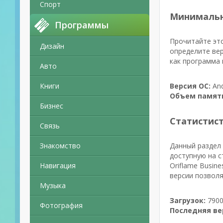
Спорт
Минимальн
Программы
Прочитайте это
Дизайн
определите вер
как программа 
Авто
Книги
Версия ОС:
And
Объем памят
Бизнес
Статистис
Связь
Знакомство
Данный раздел 
доступную на с
Навигация
Oriflame Busin
версии позвол
Музыка
Загрузок:
7900
Фотография
Последняя ве