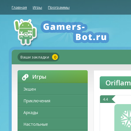
Главная
Игры
Программы
Ваши закладки
0
Игры
Orifla
Экшен
4.4
Приключения
Аркады
Настольные