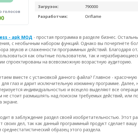
Загрузок:
790000
о голосов
Разработчик:
Oriflame
00
ness - apk МОД
- простая программа в разделе бизнес. Остальн
ения, с необычным набором функций. Однако вы почерпнёте бол
бора звуков и слаженности программных действий. Благодаря о
ользоваться как опытные пользователи, так и неразбирающиес
рии спроектированы на всевозможную возрастную аудиторию.
таем вместе с установкой данного файла? Главное - красочную
для глаз и дарит исключительную изюминку программе. Далее,
теризуется индивидуальностью и всецело выделяют все операции
м не стоит размышлять над поиском требуемых действий, или по
 экране.
водит в заблуждение раздел своей изобретательностью. Этот ра
т своих дел, так как данный программный продукт сделает вашу
 среднестатистический образец этого раздела.