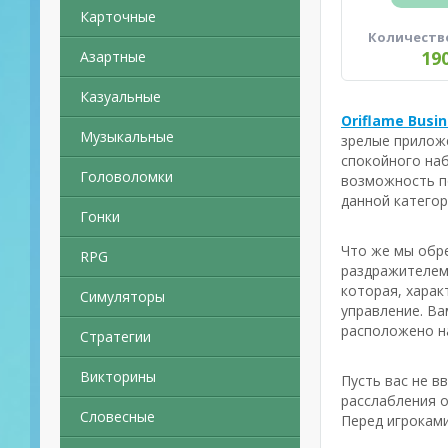
Карточные
Количеств
19
Азартные
Казуальные
Oriflame Busi
Музыкальные
зрелые прилож
спокойного на
Головоломки
возможность п
данной катего
Гонки
Что же мы обре
RPG
раздражителем 
которая, харак
Симуляторы
управление. Ва
расположено на
Стратегии
Викторины
Пусть вас не в
расслабления о
Словесные
Перед игроками