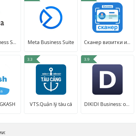
Yenta - Business SNS for Real
Meta Business Suite
Cканер визитки и визитница
3.3
3.9
 GKASH
VTS.Quản lý tàu cá
DIKIDI Business: онлайн запись
и: