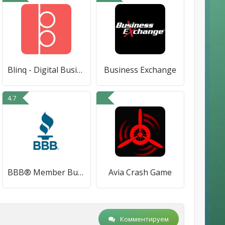
Blinq - Digital Business Card
Business Exchange
4.7
BBB® Member Business Community
Avia Crash Game
Комментируем