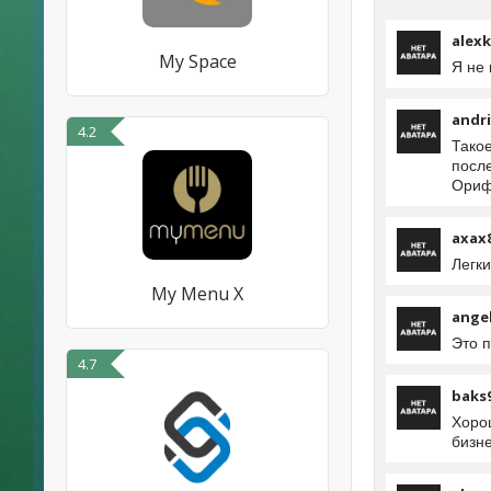
alex
My Space
Я не 
andr
4.2
Такое
после
Ориф
axax
Легки
My Menu X
angel
Это 
4.7
baks
Хорош
бизн